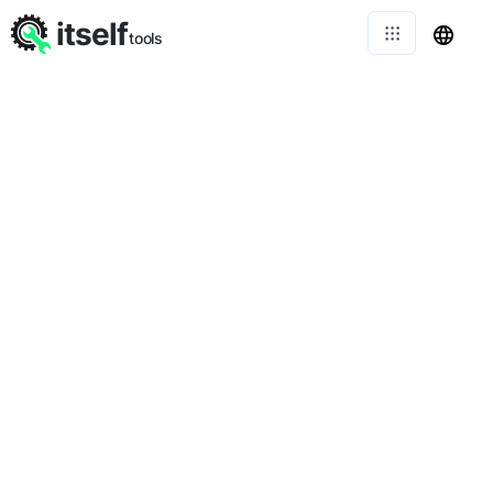
itself
tools