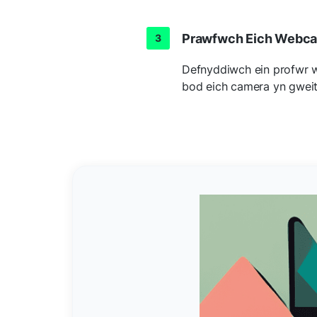
Prawfwch Eich Webc
Defnyddiwch ein profwr w
bod eich camera yn gweit