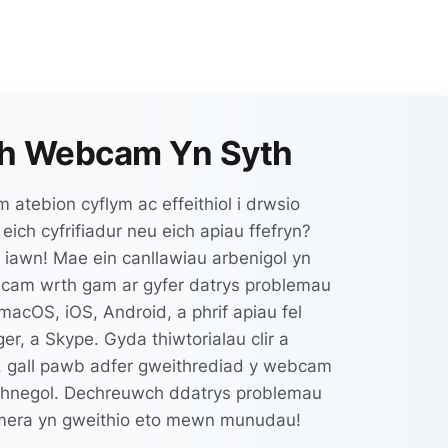
ch Webcam Yn Syth
m atebion cyflym ac effeithiol i drwsio
ch cyfrifiadur neu eich apiau ffefryn?
e iawn! Mae ein canllawiau arbenigol yn
cam wrth gam ar gyfer datrys problemau
acOS, iOS, Android, a phrif apiau fel
, a Skype. Gyda thiwtorialau clir a
r, gall pawb adfer gweithrediad y webcam
chnegol. Dechreuwch ddatrys problemau
amera yn gweithio eto mewn munudau!