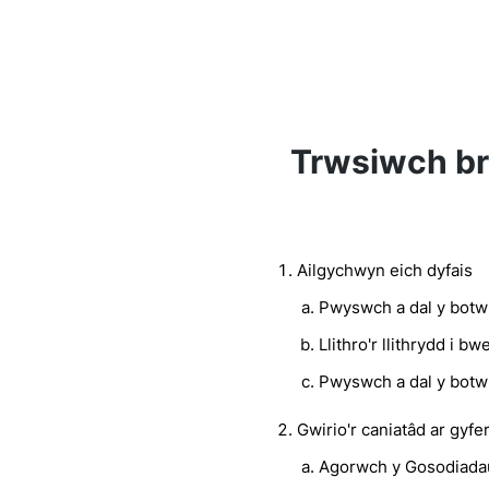
Trwsiwch br
Ailgychwyn eich dyfais
Pwyswch a dal y botw
Llithro'r llithrydd i bw
Pwyswch a dal y botwm
Gwirio'r caniatâd ar gyf
Agorwch y Gosodiada