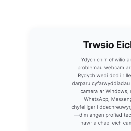
Trwsio Ei
Ydych chi'n chwilio a
problemau webcam ar ei
Rydych wedi dod i'r ll
darparu cyfarwyddiadau 
camera ar Windows, m
WhatsApp, Messenger
chyfeillgar i ddechreuwy
—dim angen profiad te
nawr a chael eich c