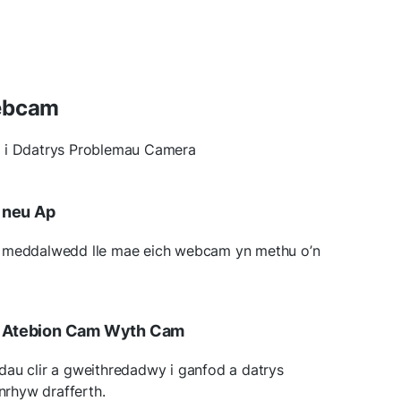
Webcam
 i Ddatrys Problemau Camera
 neu Ap
r meddalwedd lle mae eich webcam yn methu o’n
 Atebion Cam Wyth Cam
dau clir a gweithredadwy i ganfod a datrys
rhyw drafferth.