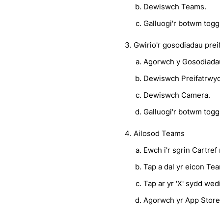
Dewiswch Teams.
Galluogi'r botwm tog
Gwirio'r gosodiadau pre
Agorwch y Gosodiada
Dewiswch Preifatrwy
Dewiswch Camera.
Galluogi'r botwm togg
Ailosod Teams
Ewch i'r sgrin Cartref
Tap a dal yr eicon Te
Tap ar yr 'X' sydd we
Agorwch yr App Store