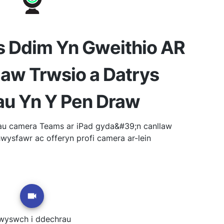
 Ddim Yn Gweithio AR
law Trwsio a Datrys
u Yn Y Pen Draw
au camera Teams ar iPad gyda&#39;n canllaw
wysfawr ac offeryn profi camera ar-lein
wyswch i ddechrau