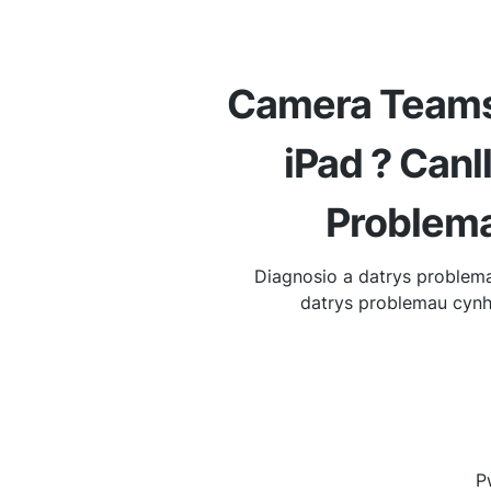
Camera Teams
iPad ? Canl
Problema
Diagnosio a datrys problem
datrys problemau cynh
P