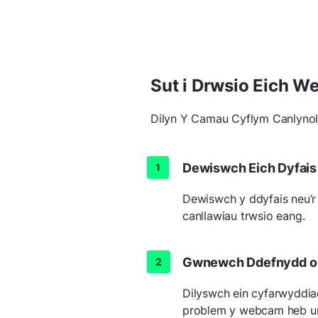
Sut i Drwsio Eich 
Dilyn Y Camau Cyflym Canlynol
Dewiswch Eich Dyfais
Dewiswch y ddyfais neu’
canllawiau trwsio eang.
Gwnewch Ddefnydd o
Dilyswch ein cyfarwyddia
problem y webcam heb un