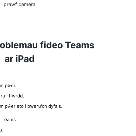
prawf camera
oblemau fideo Teams
ar iPad
m pŵer.
eru i ffwrdd.
 pŵer eto i bweru'ch dyfais.
er Teams
u.