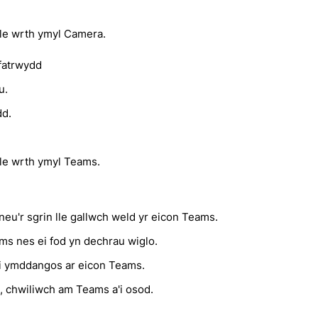
gle wrth ymyl Camera.
ifatrwydd
u.
dd.
le wrth ymyl Teams.
 neu'r sgrin lle gallwch weld yr eicon Teams.
ams nes ei fod yn dechrau wiglo.
di ymddangos ar eicon Teams.
, chwiliwch am Teams a'i osod.