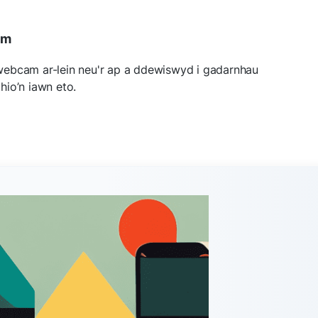
am
ebcam ar-lein neu'r ap a ddewiswyd i gadarnhau
hio’n iawn eto.