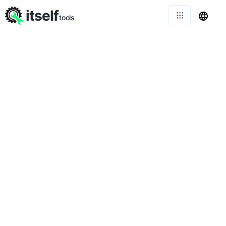
itself
tools