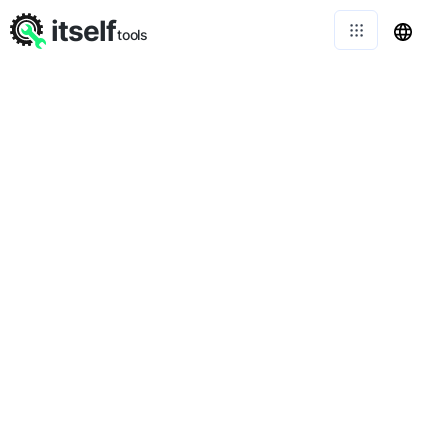
itself
tools