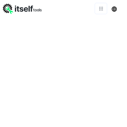
itself
tools