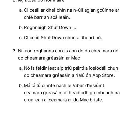
Cliceáil ar dheilbhín na n-úll ag an gcúinne ar
chlé barr an scáileáin.
Roghnaigh Shut Down ...
Cliceáil Shut Down chun a dhearbhú.
Níl aon roghanna córais ann do do cheamara nó
do cheamara gréasáin ar Mac
Nó is féidir leat aip tríú páirtí a íoslódáil chun
do cheamara gréasáin a rialú ón App Store.
Má tá tú cinnte nach le Viber d’eisiúint
ceamara gréasáin, d’fhéadfadh go mbeadh na
crua-earraí ceamara ar do Mac briste.