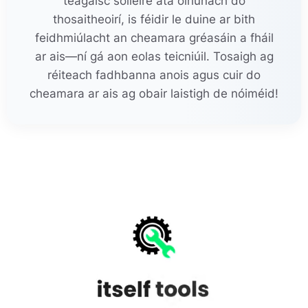
teagaisc soiléire atá oiriúnach do
thosaitheoirí, is féidir le duine ar bith
feidhmiúlacht an cheamara gréasáin a fháil
ar ais—ní gá aon eolas teicniúil. Tosaigh ag
réiteach fadhbanna anois agus cuir do
cheamara ar ais ag obair laistigh de nóiméid!