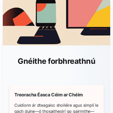
Gnéithe forbhreathnú
Treoracha Éasca Céim ar Chéim
Cuidíonn ár dteagaisc shoiléire agus simplí le
gach duine—ó thosaitheoirí go gairmithe—