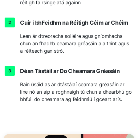
réitigh fairsinge atá againn.
Cuir i bhFeidhm na Réitigh Céim ar Chéim
Lean ár dtreoracha soiléire agus gníomhacha
chun an fhadhb ceamara gréasáin a aithint agus
a réiteach gan stró.
Déan Tástáil ar Do Cheamara Gréasáin
Bain úsáid as ár dtástálaí ceamara gréasáin ar
líne nó an aip a roghnaigh tú chun a dhearbhú go
bhfuil do cheamara ag feidhmiú i gceart arís.