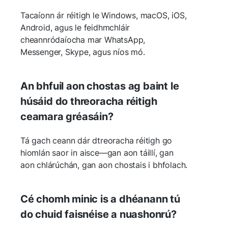
Tacaíonn ár réitigh le Windows, macOS, iOS,
Android, agus le feidhmchláir
cheannródaíocha mar WhatsApp,
Messenger, Skype, agus níos mó.
An bhfuil aon chostas ag baint le
húsáid do threoracha réitigh
ceamara gréasáin?
Tá gach ceann dár dtreoracha réitigh go
hiomlán saor in aisce—gan aon táillí, gan
aon chlárúchán, gan aon chostais i bhfolach.
Cé chomh minic is a dhéanann tú
do chuid faisnéise a nuashonrú?