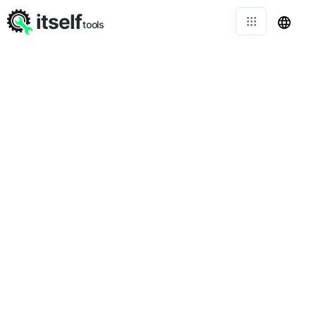
itself
tools