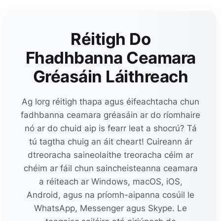
Réitigh Do
Fhadhbanna Ceamara
Gréasáin Láithreach
Ag lorg réitigh thapa agus éifeachtacha chun
fadhbanna ceamara gréasáin ar do ríomhaire
nó ar do chuid aip is fearr leat a shocrú? Tá
tú tagtha chuig an áit cheart! Cuireann ár
dtreoracha saineolaithe treoracha céim ar
chéim ar fáil chun saincheisteanna ceamara
a réiteach ar Windows, macOS, iOS,
Android, agus na príomh-aipanna cosúil le
WhatsApp, Messenger agus Skype. Le