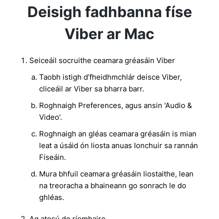
Deisigh fadhbanna físe
Viber ar Mac
Seiceáil socruithe ceamara gréasáin Viber
Taobh istigh d’fheidhmchlár deisce Viber,
cliceáil ar Viber sa bharra barr.
Roghnaigh Preferences, agus ansin 'Audio &
Video'.
Roghnaigh an gléas ceamara gréasáin is mian
leat a úsáid ón liosta anuas Ionchuir sa rannán
Físeáin.
Mura bhfuil ceamara gréasáin liostaithe, lean
na treoracha a bhaineann go sonrach le do
ghléas.
Ag atosú do ríomhaire