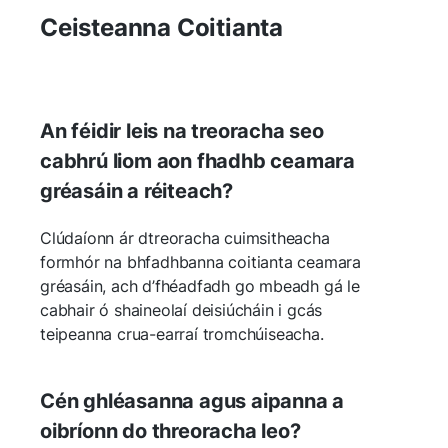
Ceisteanna Coitianta
An féidir leis na treoracha seo
cabhrú liom aon fhadhb ceamara
gréasáin a réiteach?
Clúdaíonn ár dtreoracha cuimsitheacha
formhór na bhfadhbanna coitianta ceamara
gréasáin, ach d’fhéadfadh go mbeadh gá le
cabhair ó shaineolaí deisiúcháin i gcás
teipeanna crua-earraí tromchúiseacha.
Cén ghléasanna agus aipanna a
oibríonn do threoracha leo?