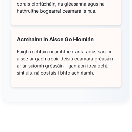
córais oibriúcháin, na gléasanna agus na
hathruithe bogearraí ceamara is nua.
Acmhainn In Aisce Go Hiomlán
Faigh rochtain neamhtheoranta agus saor in
aisce ar gach treoir deisiú ceamara gréasáin
ar ár suíomh gréasáin—gan aon íocaíocht,
síntiúis, ná costais i bhfolach riamh.