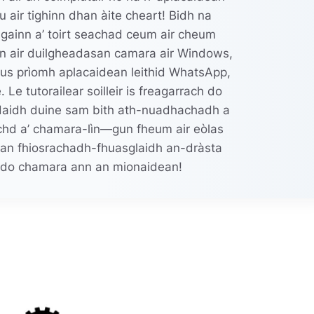
u air tighinn dhan àite cheart! Bidh na
againn a’ toirt seachad ceum air cheum
nn air duilgheadasan camara air Windows,
us prìomh aplacaidean leithid WhatsApp,
Le tutorailear soilleir is freagarrach do
daidh duine sam bith ath-nuadhachadh a
hd a’ chamara-lìn—gun fheum air eòlas
r an fhiosrachadh-fhuasglaidh an-dràsta
is do chamara ann an mionaidean!