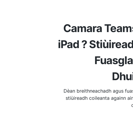
Camara Teams 
iPad ? Stiùire
Fuasgla
Dhu
Dèan breithneachadh agus fuas
stiùireadh coileanta againn a