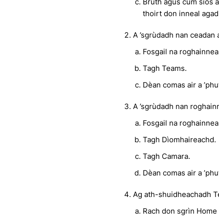
Brùth agus cum sìos 
thoirt don inneal agad
A ’sgrùdadh nan ceadan 
Fosgail na roghainnea
Tagh Teams.
Dèan comas air a ’phut
A ’sgrùdadh nan roghain
Fosgail na roghainnea
Tagh Dìomhaireachd.
Tagh Camara.
Dèan comas air a ’phu
Ag ath-shuidheachadh 
Rach don sgrìn Home n