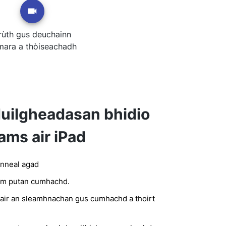
rùth gus deuchainn
mara a thòiseachadh
duilgheadasan bhidio
ams air iPad
inneal agad
am putan cumhachd.
ir an sleamhnachan gus cumhachd a thoirt