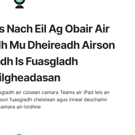
Nach Eil Ag Obair Air
adh Mu Dheireadh Airson
dh Is Fuasgladh
ilgheadasan
gladh air cùisean camara Teams air iPad leis an
irson fuasgladh cheistean agus inneal deuchainn
camara air-loidhne