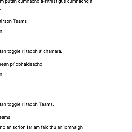
am putan cumhachd a-rithist gus cumhachd a
.
airson Teams
n.
an toggle ri taobh a’ chamara.
nean prìobhaideachd
n.
tan toggle ri taobh Teams.
Teams
o an scrion far am faic thu an ìomhaigh