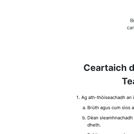
B
ca
Ceartaich 
Te
Ag ath-thòiseachadh an 
Brùth agus cum sìos 
Dèan sleamhnachadh a
dheth.