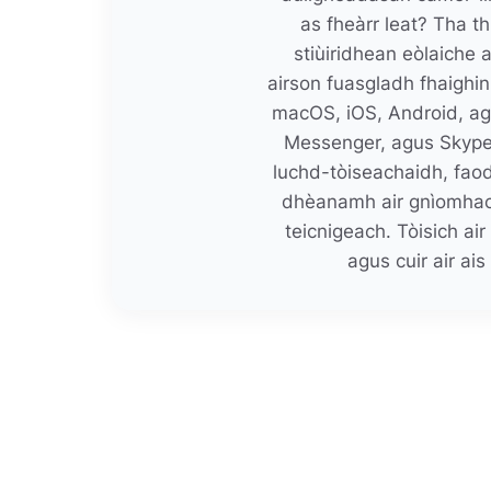
as fheàrr leat? Tha th
stiùiridhean eòlaiche 
airson fuasgladh fhaighi
macOS, iOS, Android, ag
Messenger, agus Skype. 
luchd-tòiseachaidh, fao
dhèanamh air gnìomhac
teicnigeach. Tòisich ai
agus cuir air a