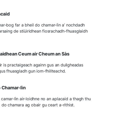
acaid
ar-bog far a bheil do chamar-lìn a’ nochdadh
arsaing de stiùiridhean fiosrachadh-fhuasglaidh
laidhean Ceum air Cheum an Sàs
eir is practaigeach againn gus an duilgheadas
us fhuasgladh gun iom-fhillteachd.
o Chamar-lìn
camar-lìn air-loidhne no an aplacaid a thagh thu
 do chamara ag obair gu ceart a-rithist.