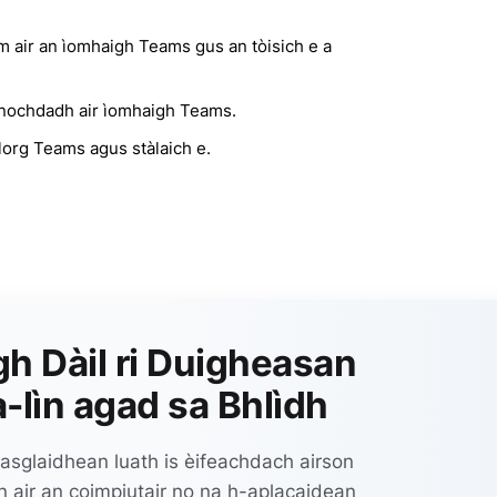
m air an ìomhaigh Teams gus an tòisich e a
ir nochdadh air ìomhaigh Teams.
lorg Teams agus stàlaich e.
h Dàil ri Duigheasan
-lìn agad sa Bhlìdh
fuasglaidhean luath is èifeachdach airson
 air an coimpiutair no na h-aplacaidean