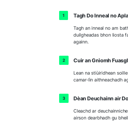
Tagh Do Inneal no Apl
Tagh an inneal no am bath
duilgheadas bhon liosta f
againn.
Cuir an Gnìomh Fuasg
Lean na stiùiridhean soill
camar-lìn aithneachadh ag
Dèan Deuchainn air D
Cleachd ar deuchainniche 
airson dearbhadh gu bheil