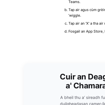
Teams.
Tap air agus cùm grèi
’wiggle.
Tap air an 'X' a tha a
Fosgail an App Store, 
Cuir an Deag
a' Chamara
A bheil thu a’ sireadh 
duilgheadasan camer-lìn