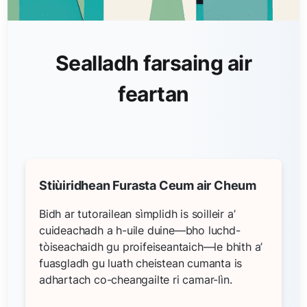
Sealladh farsaing air
feartan
Stiùiridhean Furasta Ceum air Cheum
Bidh ar tutorailean sìmplidh is soilleir a’
cuideachadh a h-uile duine—bho luchd-
tòiseachaidh gu proifeiseantaich—le bhith a’
fuasgladh gu luath cheistean cumanta is
adhartach co-cheangailte ri camar-lìn.