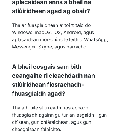
aplacaidean anns a bheil na
stiùiridhean agad ag obair?
Tha ar fuasglaidhean a’ toirt taic do
Windows, macOS, iOS, Android, agus
aplacaidean mòr-chòrdte leithid WhatsApp,
Messenger, Skype, agus barrachd.
A bheil cosgais sam bith
ceangailte ri cleachdadh nan
stiùiridhean fiosrachadh-
fhuasglaidh agad?
Tha a h-uile stiùireadh fiosrachadh-
fhuasglaidh againn gu tur an-asgaidh—gun
chìsean, gun chlàraichean, agus gun
chosgaisean falaichte.