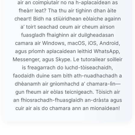
air an coimpiutair no na h-aplacaidean as
fheàrr leat? Tha thu air tighinn dhan àite
cheart! Bidh na stiùiridhean eòlaiche againn
a’ toirt seachad ceum air cheum airson
fuasgladh fhaighinn air duilgheadasan
camara air Windows, macOS, iOS, Android,
agus prìomh aplacaidean leithid WhatsApp,
Messenger, agus Skype. Le tutorailear soilleir
is freagarrach do luchd-tòiseachaidh,
faodaidh duine sam bith ath-nuadhachadh a
dhèanamh air gnìomhachd a’ chamara-lìn—
gun fheum air eòlas teicnigeach. Tòisich air
an fhiosrachadh-fhuasglaidh an-dràsta agus
cuir air ais do chamara ann an mionaidean!