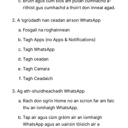
Brùth agus cum sìos am putan cumhachd a-
rithist gus cumhachd a thoirt don inneal agad.
A ’sgrùdadh nan ceadan airson WhatsApp
Fosgail na roghainnean
Tagh Apps (no Apps & Notifications)
Tagh WhatsApp
Tagh ceadan
Tagh Camara
Tagh Ceadaich
Ag ath-shuidheachadh WhatsApp
Rach don sgrìn Home no an scrion far am faic
thu an ìomhaigh WhatsApp.
Tap air agus cùm grèim air an ìomhaigh
WhatsApp agus an uairsin tòisich air a