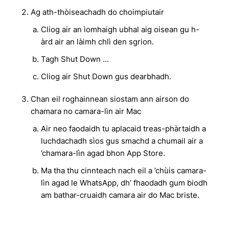
Ag ath-thòiseachadh do choimpiutair
Cliog air an ìomhaigh ubhal aig oisean gu h-
àrd air an làimh chlì den sgrion.
Tagh Shut Down ...
Cliog air Shut Down gus dearbhadh.
Chan eil roghainnean siostam ann airson do
chamara no camara-lìn air Mac
Air neo faodaidh tu aplacaid treas-phàrtaidh a
luchdachadh sìos gus smachd a chumail air a
’chamara-lìn agad bhon App Store.
Ma tha thu cinnteach nach eil a ’chùis camara-
lìn agad le WhatsApp, dh’ fhaodadh gum biodh
am bathar-cruaidh camara air do Mac briste.