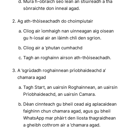
Mura h-obraich seo lean an stiùireadh a tha
sònraichte don inneal agad.
Ag ath-thòiseachadh do choimpiutair
Cliog air ìomhaigh nan uinneagan aig oisean
gu h-ìosal air an làimh chlì den sgrion.
Cliog air a ’phutan cumhachd
Tagh an roghainn airson ath-thòiseachadh.
A ’sgrùdadh roghainnean prìobhaideachd a’
chamara agad
Tagh Start, an uairsin Roghainnean, an uairsin
Prìobhaideachd, an uairsin Camara.
Dèan cinnteach gu bheil cead aig aplacaidean
faighinn chun chamara agad, agus gu bheil
WhatsApp mar phàirt den liosta thagraidhean
a gheibh cothrom air a ’chamara agad.