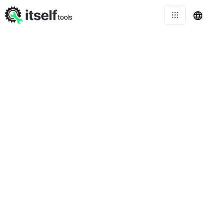
itself
tools