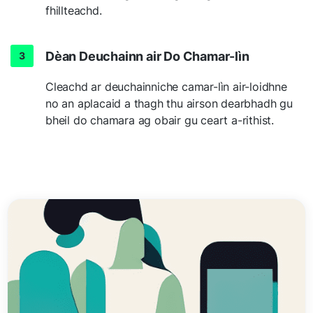
fhillteachd.
Dèan Deuchainn air Do Chamar-lìn
Cleachd ar deuchainniche camar-lìn air-loidhne
no an aplacaid a thagh thu airson dearbhadh gu
bheil do chamara ag obair gu ceart a-rithist.