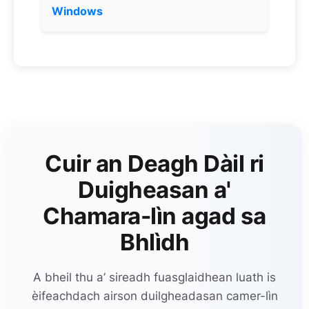
Windows
Cuir an Deagh Dàil ri
Duigheasan a'
Chamara-lìn agad sa
Bhlìdh
A bheil thu a’ sireadh fuasglaidhean luath is
èifeachdach airson duilgheadasan camer-lìn