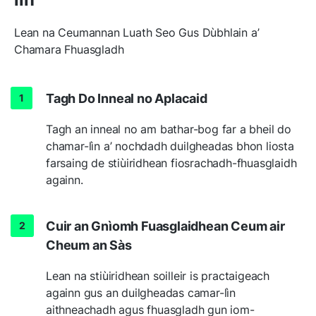
Lean na Ceumannan Luath Seo Gus Dùbhlain a’
Chamara Fhuasgladh
Tagh Do Inneal no Aplacaid
Tagh an inneal no am bathar-bog far a bheil do
chamar-lìn a’ nochdadh duilgheadas bhon liosta
farsaing de stiùiridhean fiosrachadh-fhuasglaidh
againn.
Cuir an Gnìomh Fuasglaidhean Ceum air
Cheum an Sàs
Lean na stiùiridhean soilleir is practaigeach
againn gus an duilgheadas camar-lìn
aithneachadh agus fhuasgladh gun iom-