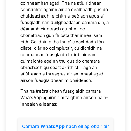
coinneamhan agad. Tha na stiùiridhean
sònraichte againn air an dealbhadh gus do
chuideachadh le bhith a’ seòladh agus a’
fuasgladh nan duilgheadasan camara sin, a’
dèanamh cinnteach gu bheil do
chonaltradh gun fhiosta thar inneal sam
bith. Co-dhiù a tha thu a’ cleachdadh fòn
cliste, clàr no coimpiutair, cuidichidh na
ceumannan fuasglaidh thrioblaidean
cuimsichte againn thu gus do chamara
obrachadh gu ceart a-rithist. Tagh an
stiùireadh a fhreagras air an inneal agad
airson fuasglaidhean mionaideach.
Tha na treòraichean fuasglaidh camara
WhatsApp againn rim faighinn airson na h-
innealan a leanas:
Camara
WhatsApp
nach eil ag obair air