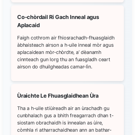
Co-chòrdail Ri Gach Inneal agus
Aplacaid
Faigh cothrom air fhiosrachadh-fhuasglaidh
àbhaisteach airson a h-uile inneal mòr agus
aplacaidean mòr-chòrdte, a’ dèanamh
cinnteach gun lorg thu an fuasgladh ceart
airson do dhuilgheadas camar-lìn.
Ùraichte Le Fhuasglaidhean Ùra
Tha a h-uile stiùireadh air an ùrachadh gu
cunbhalach gus a bhith freagarrach dhan t-
siostam obrachaidh is innealan as ùire,
còmhla ri atharrachaidhean ann an bathar-