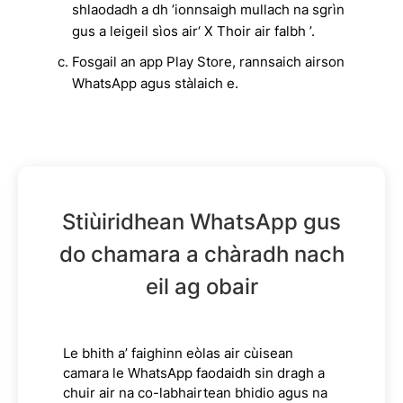
shlaodadh a dh ’ionnsaigh mullach na sgrìn
gus a leigeil sìos air‘ X Thoir air falbh ’.
Fosgail an app Play Store, rannsaich airson
WhatsApp agus stàlaich e.
Stiùiridhean WhatsApp gus
do chamara a chàradh nach
eil ag obair
Le bhith a’ faighinn eòlas air cùisean
camara le WhatsApp faodaidh sin dragh a
chuir air na co-labhairtean bhidio agus na