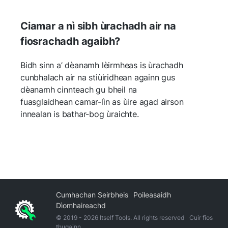
Ciamar a nì sibh ùrachadh air na
fiosrachadh agaibh?
Bidh sinn a’ dèanamh lèirmheas is ùrachadh
cunbhalach air na stiùiridhean againn gus
dèanamh cinnteach gu bheil na
fuasglaidhean camar-lìn as ùire agad airson
innealan is bathar-bog ùraichte.
Cumhachan Seirbheis
Poileasaidh
Dìomhaireachd
© 2019 -
2026
Itself Tools. All rights reserved
Cuir fios
thugainn