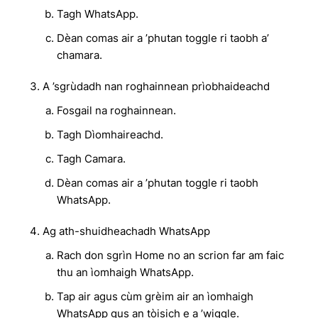
Tagh WhatsApp.
Dèan comas air a ’phutan toggle ri taobh a’
chamara.
A ’sgrùdadh nan roghainnean prìobhaideachd
Fosgail na roghainnean.
Tagh Dìomhaireachd.
Tagh Camara.
Dèan comas air a ’phutan toggle ri taobh
WhatsApp.
Ag ath-shuidheachadh WhatsApp
Rach don sgrìn Home no an scrion far am faic
thu an ìomhaigh WhatsApp.
Tap air agus cùm grèim air an ìomhaigh
WhatsApp gus an tòisich e a ’wiggle.