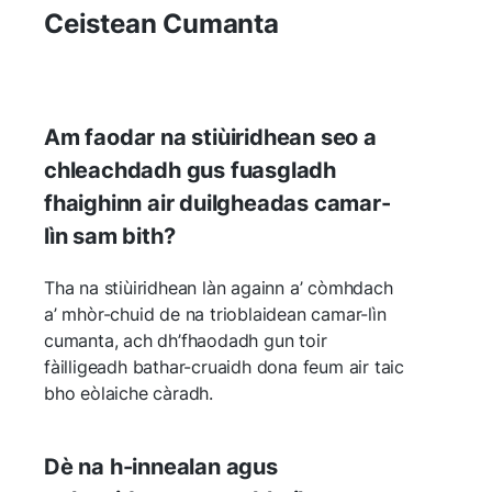
Ceistean Cumanta
Am faodar na stiùiridhean seo a
chleachdadh gus fuasgladh
fhaighinn air duilgheadas camar-
lìn sam bith?
Tha na stiùiridhean làn againn a’ còmhdach
a’ mhòr-chuid de na trioblaidean camar-lìn
cumanta, ach dh’fhaodadh gun toir
fàilligeadh bathar-cruaidh dona feum air taic
bho eòlaiche càradh.
Dè na h-innealan agus