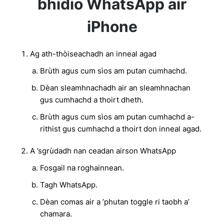
bhidio WhatsApp air
iPhone
Ag ath-thòiseachadh an inneal agad
Brùth agus cum sìos am putan cumhachd.
Dèan sleamhnachadh air an sleamhnachan
gus cumhachd a thoirt dheth.
Brùth agus cum sìos am putan cumhachd a-
rithist gus cumhachd a thoirt don inneal agad.
A ’sgrùdadh nan ceadan airson WhatsApp
Fosgail na roghainnean.
Tagh WhatsApp.
Dèan comas air a ’phutan toggle ri taobh a’
chamara.