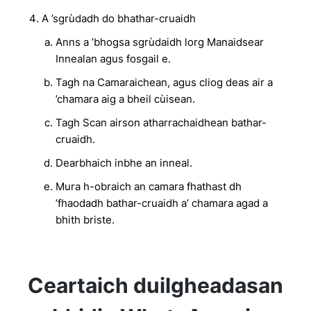
A ’sgrùdadh do bhathar-cruaidh
Anns a ’bhogsa sgrùdaidh lorg Manaidsear
Innealan agus fosgail e.
Tagh na Camaraichean, agus cliog deas air a
’chamara aig a bheil cùisean.
Tagh Scan airson atharrachaidhean bathar-
cruaidh.
Dearbhaich inbhe an inneal.
Mura h-obraich an camara fhathast dh
’fhaodadh bathar-cruaidh a’ chamara agad a
bhith briste.
Ceartaich duilgheadasan