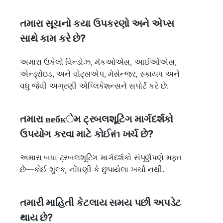
તમારા સૂચનો કયા ઉપકરણો અને એપ્સ
સાથે કામ કરે છે?
અમારા ઉકેલો વિન્ડોઝ, મૅકઓએસ, આઈઓએસ,
એન્ડ્રોઇડ, અને વોટ્સએપ, મેસેન્જર, સ્કાયપ અને
વધુ જેવી અગ્રણી એપ્લિકેશન્સને સપોર્ટ કરે છે.
તમારા вебкેમ ટ્રબલશૂટિંગ માર્ગદર્શકો
ઉપયોગ કરવા માટે કોઈค่า ખર્ચ છે?
અમારા બધા ટ્રબલશૂટિંગ માર્ગદર્શકો સંપૂર્ણપણે મફત
છે—કોઈ શુલ્ક, નોંધણી કે છુપાયેલા ખર્ચો નથી.
તમારી માહિતી કેટલાય સમય પછી અપડેટ
થાય છે?