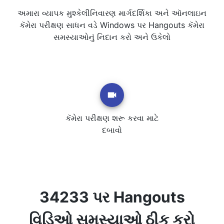
અમારા વ્યાપક મુશ્કેલીનિવારણ માર્ગદર્શિકા અને ઑનલાઇન
કૅમેરા પરીક્ષણ સાધન વડે Windows પર Hangouts કૅમેરા
સમસ્યાઓનું નિદાન કરો અને ઉકેલો
કૅમેરા પરીક્ષણ શરૂ કરવા માટે
દબાવો
34233 પર Hangouts
વિડિઓ સમસ્યાઓ ઠીક કરો