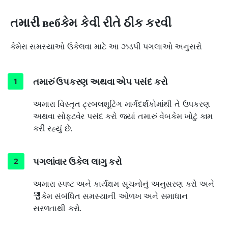
તમારી вебકેમ કેવી રીતે ઠીક કરવી
કેમેરા સમસ્યાઓ ઉકેલવા માટે આ ઝડપી પગલાઓ અનુસરો
તમારું ઉપકરણ અથવા એપ પસંદ કરો
અમારા વિસ્તૃત ટ્રબલશૂટિંગ માર્ગદર્શકોમાંથી તે ઉપકરણ
અથવા સોફ્ટવેર પસંદ કરો જ્યાં તમારું વેબકેમ ખોટું કામ
કરી રહ્યું છે.
પગલાંવાર ઉકેલ લાગુ કરો
અમારા સ્પષ્ટ અને કાર્યક્ષમ સૂચનોનું અનુસરણ કરો અને
웹કેમ સંબંધિત સમસ્યાની ઓળખ અને સમાધાન
સરળતાથી કરો.