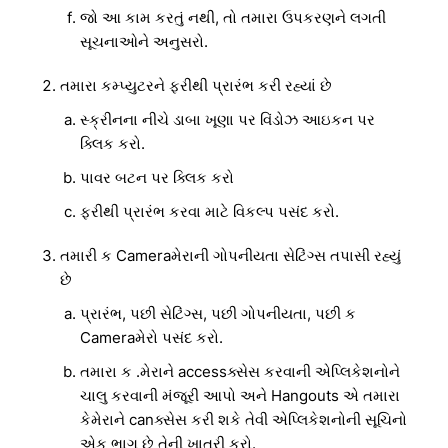
જો આ કામ કરતું નથી, તો તમારા ઉપકરણને લગતી
સૂચનાઓને અનુસરો.
તમારા કમ્પ્યુટરને ફરીથી પ્રારંભ કરી રહ્યાં છે
સ્ક્રીનના નીચે ડાબા ખૂણા પર વિંડોઝ આઇકન પર
ક્લિક કરો.
પાવર બટન પર ક્લિક કરો
ફરીથી પ્રારંભ કરવા માટે વિકલ્પ પસંદ કરો.
તમારી ક Cameraમેરાની ગોપનીયતા સેટિંગ્સ તપાસી રહ્યું
છે
પ્રારંભ, પછી સેટિંગ્સ, પછી ગોપનીયતા, પછી ક
Cameraમેરો પસંદ કરો.
તમારા ક .મેરાને accessક્સેસ કરવાની એપ્લિકેશનોને
ચાલુ કરવાની મંજૂરી આપો અને Hangouts એ તમારા
કેમેરાને canક્સેસ કરી શકે તેવી એપ્લિકેશનોની સૂચિનો
એક ભાગ છે તેની ખાતરી કરો.