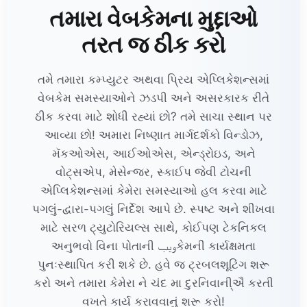
તમારા વેબકેમના મુદ્દાઓ
તરત જ ઠીક કરો
તમે તમારા કમ્પ્યુટર અથવા પ્રિય એપ્લિકેશન્સમાં
વેબકેમ સમસ્યાઓને ઝડપી અને અસરકારક રીતે
ઠીક કરવા માટે શોધી રહ્યાં છો? તમે સાચા સ્થાન પર
આવ્યા છો! અમારા નિષ્ણાત માર્ગદર્શકો વિન્ડોઝ,
મૅકઓએસ, આઈઓએસ, એન્ડ્રોઇડ, અને
વોટ્સએપ, મેસેન્જર, સ્કાઈપ જેવી ટોચની
એપ્લિકેશન્સમાં કેમેરા સમસ્યાઓ હલ કરવા માટે
પગલું-દ્વારા-પગલું નિર્દેશ આપે છે. સ્પષ્ટ અને શીખવા
માટે સરળ ટ્યુટોરિયલ્સ સાથે, કોઈપણ ટેકનિકલ
અનુભવો વિના પોતાની ویبકેમની કાર્યક્ષમતા
પુનઃસ્થાપિત કરી શકે છે. હવે જ ટ્રબલશૂટિંગ શરૂ
કરો અને તમારા કેમેરા ને ચંદ મા દુરનિવાની્ઐ કરતી
વખતે કાર્ય કરાવવાનું શરૂ કરો!