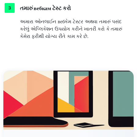
તમારું вебкам ટેસ્ટ કરો
અમારા ઓનલાઈન вебકેમ ટેસ્ટર અથવા તમારું પસંદ
કરેલું એપ્લિકેશન ઉપયોગ કરીને ખાતરી કરો કે તમારું
કેમેરા ફરીથી યોગ્ય રીતે કામ કરે છે.