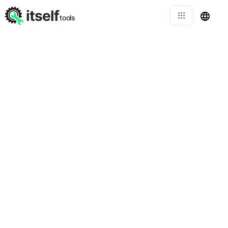
itself
tools