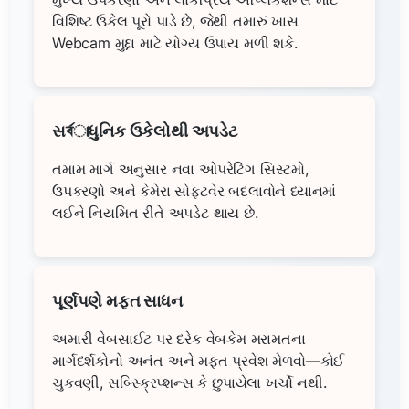
વિશિષ્ટ ઉકેલ પૂરો પાડે છે, જેથી તમારું ખાસ
Webcam મુદ્દા માટે યોગ્ય ઉપાય મળી શકે.
સর্বાધુનિક ઉકેલોથી અપડેટ
તમામ માર્ગ અનુસાર નવા ઓપરેટિંગ સિસ્ટમો,
ઉપકરણો અને કેમેરા સોફટવેર બદલાવોને ધ્યાનમાં
લઈને નિયમિત રીતે અપડેટ થાય છે.
પૂર્ણપણે મફત સાધન
અમારી વેબસાઈટ પર દરેક વેબકેમ મરામતના
માર્ગદર્શકોનો અનંત અને મફત પ્રવેશ મેળવો—કોઈ
ચુકવણી, સબ્સ્ક્રિપ્શન્સ કે છુપાયેલા ખર્ચો નથી.