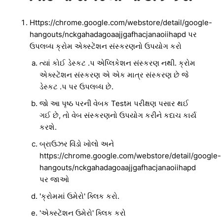
Https://chrome.google.com/webstore/detail/google-
hangouts/nckgahadagoaajjgafhacjanaoiihapd પર
ઉપલબ્ધ ક્રોમ એક્સ્ટેંશન સંસ્કરણનો ઉપયોગ કરો
ત્યાં કોઈ ડેસ્કટ .પ એપ્લિકેશન સંસ્કરણ નથી. ક્રોમ
એક્સ્ટેંશન સંસ્કરણ એ એક માત્ર સંસ્કરણ છે જે
ડેસ્કટ .પ પર ઉપલબ્ધ છે.
જો આ પૃષ્ઠ પરની વેબક Testમ પરીક્ષણ પસાર થઈ
ગઈ છે, તો વેબ સંસ્કરણનો ઉપયોગ કરીને કદાચ કાર્ય
કરશે.
બ્રાઉઝર વિંડો ખોલો અને
https://chrome.google.com/webstore/detail/google-
hangouts/nckgahadagoaajjgafhacjanaoiihapd
પર જાઓ
'ક્રોમમાં ઉમેરો' ક્લિક કરો.
'એક્સ્ટેંશન ઉમેરો' ક્લિક કરો