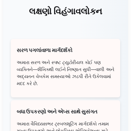
લક્ષણો વિહંગાવલોકન
સરળ પગલાંવાળા માર્ગદર્શકો
અમારા સરળ અને સ્પષ્ટ ટ્યુટોરીયલ કોઈ પણ
વ્યક્તિને—શૈખિકથી લઈને નિષ્ણાત સુધી—વાલી અને
અદ્યતન વેબકેમ સમસ્યાઓ ઝડપી રીતે ઉકેલવામાં
મદદ કરે છે.
બધા ઉપકરણો અને એપ્સ સાથે સુસંગત
અમારા વૈવિધ્યસભર ટ્રબલશૂટિંગ માર્ગદર્શકો તમામ
મુખ્ય ઉપકરણો અને લોકપ્રિય એપ્લિકેશન્સ માટે