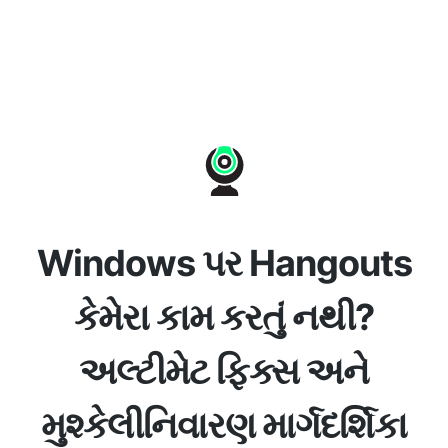
Windows પર Hangouts
કેમેરા કામ કરતું નથી?
અલ્ટીમેટ ફિક્સ અને
મુશ્કેલીનિવારણ માર્ગદર્શિકા