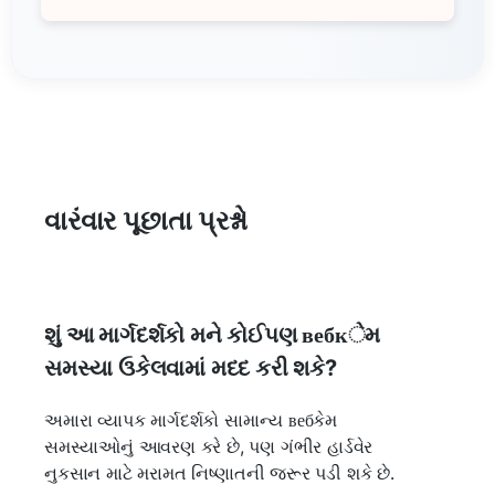
વારંવાર પૂછાતા પ્રશ્નો
શું આ માર્ગદર્શકો મને કોઈપણ вебкેમ
સમસ્યા ઉકેલવામાં મદદ કરી શકે?
અમારા વ્યાપક માર્ગદર્શકો સામાન્ય вебકેમ
સમસ્યાઓનું આવરણ કરે છે, પણ ગંભીર હાર્ડવેર
નુકસાન માટે મરામત નિષ્ણાતની જરૂર પડી શકે છે.