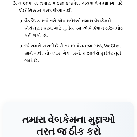
મ onક પર તમારા ક cameraમેરા અથવા વેબકamમ માટે
કોઈ સિસ્ટમ પસંદગીઓ નથી
વૈકલ્પિક રૂપે તમે એપ સ્ટોરથી તમારા વેબકેમને
નિયંત્રિત કરવા માટે તૃતીય પક્ષ એપ્લિકેશન ડાઉનલોડ
કરી શકો છો.
જો તમને ખાતરી છે કે તમારું વેબકcમ ઇશ્યૂ WeChat
સાથે નથી, તો તમારા મેક પરનો ક onમેરો હાર્ડવેર તૂટી
ગયો છે.
તમારા વેબકેમના મુદ્દાઓ
તરત જ ઠીક કરો