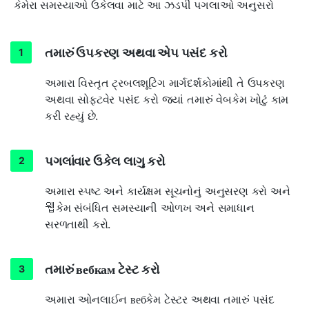
કેમેરા સમસ્યાઓ ઉકેલવા માટે આ ઝડપી પગલાઓ અનુસરો
તમારું ઉપકરણ અથવા એપ પસંદ કરો
અમારા વિસ્તૃત ટ્રબલશૂટિંગ માર્ગદર્શકોમાંથી તે ઉપકરણ
અથવા સોફ્ટવેર પસંદ કરો જ્યાં તમારું વેબકેમ ખોટું કામ
કરી રહ્યું છે.
પગલાંવાર ઉકેલ લાગુ કરો
અમારા સ્પષ્ટ અને કાર્યક્ષમ સૂચનોનું અનુસરણ કરો અને
웹કેમ સંબંધિત સમસ્યાની ઓળખ અને સમાધાન
સરળતાથી કરો.
તમારું вебкам ટેસ્ટ કરો
અમારા ઓનલાઈન вебકેમ ટેસ્ટર અથવા તમારું પસંદ