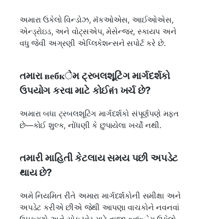
અમારા ઉકેલો વિન્ડોઝ, મૅકઓએસ, આઈઓએસ,
એન્ડ્રોઇડ, અને વોટ્સએપ, મેસેન્જર, સ્કાયપ અને
વધુ જેવી અગ્રણી એપ્લિકેશન્સને સપોર્ટ કરે છે.
તમારા вебкેમ ટ્રબલશૂટિંગ માર્ગદર્શકો
ઉપયોગ કરવા માટે કોઈค่า ખર્ચ છે?
અમારા બધા ટ્રબલશૂટિંગ માર્ગદર્શકો સંપૂર્ણપણે મફત
છે—કોઈ શુલ્ક, નોંધણી કે છુપાયેલા ખર્ચો નથી.
તમારી માહિતી કેટલાય સમય પછી અપડેટ
થાય છે?
અમે નિયમિત રીતે અમારા માર્ગદર્શકોની સમીક્ષા અને
અપડેટ કરીએ છીએ જેથી આપણા વાચકોને નવનવાં
ઉપકરણો અને સોફટવેર માટે તાજા вебкેમ ઉકેલો