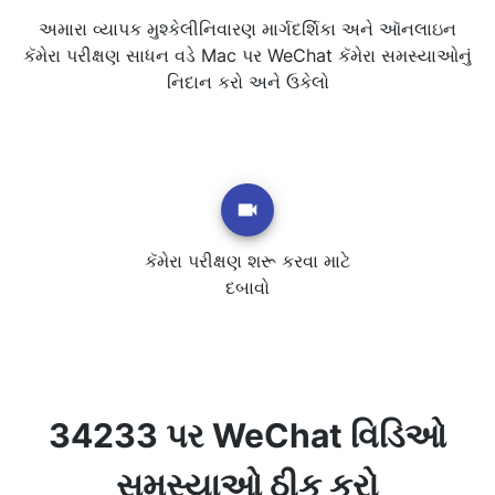
અમારા વ્યાપક મુશ્કેલીનિવારણ માર્ગદર્શિકા અને ઑનલાઇન
કૅમેરા પરીક્ષણ સાધન વડે Mac પર WeChat કૅમેરા સમસ્યાઓનું
નિદાન કરો અને ઉકેલો
કૅમેરા પરીક્ષણ શરૂ કરવા માટે
દબાવો
34233 પર WeChat વિડિઓ
સમસ્યાઓ ઠીક કરો