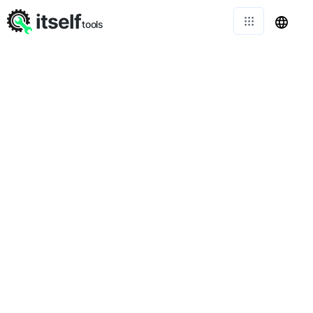
itself
tools