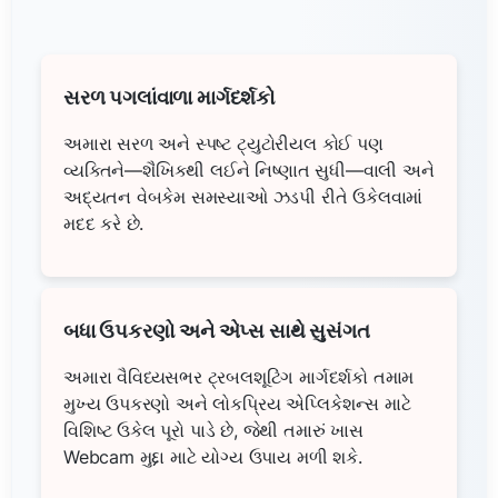
સરળ પગલાંવાળા માર્ગદર્શકો
અમારા સરળ અને સ્પષ્ટ ટ્યુટોરીયલ કોઈ પણ
વ્યક્તિને—શૈખિકથી લઈને નિષ્ણાત સુધી—વાલી અને
અદ્યતન વેબકેમ સમસ્યાઓ ઝડપી રીતે ઉકેલવામાં
મદદ કરે છે.
બધા ઉપકરણો અને એપ્સ સાથે સુસંગત
અમારા વૈવિધ્યસભર ટ્રબલશૂટિંગ માર્ગદર્શકો તમામ
મુખ્ય ઉપકરણો અને લોકપ્રિય એપ્લિકેશન્સ માટે
વિશિષ્ટ ઉકેલ પૂરો પાડે છે, જેથી તમારું ખાસ
Webcam મુદ્દા માટે યોગ્ય ઉપાય મળી શકે.