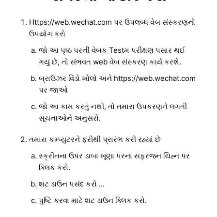
Https://web.wechat.com પર ઉપલબ્ધ વેબ સંસ્કરણનો
ઉપયોગ કરો
જો આ પૃષ્ઠ પરની વેબક Testમ પરીક્ષણ પસાર થઈ
ગયું છે, તો સંભવત web વેબ સંસ્કરણ કાર્ય કરશે.
બ્રાઉઝર વિંડો ખોલો અને https://web.wechat.com
પર જાઓ
જો આ કામ કરતું નથી, તો તમારા ઉપકરણને લગતી
સૂચનાઓને અનુસરો.
તમારા કમ્પ્યુટરને ફરીથી પ્રારંભ કરી રહ્યાં છે
સ્ક્રીનના ઉપર ડાબા ખૂણા પરના સફરજન ચિહ્ન પર
ક્લિક કરો.
શટ ડાઉન પસંદ કરો ...
પુષ્ટિ કરવા માટે શટ ડાઉન ક્લિક કરો.