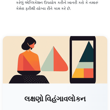
કરેલું એપ્લિકેશન ઉપયોગ કરીને ખાતરી કરો કે તમારું
કેમેરા ફરીથી યોગ્ય રીતે કામ કરે છે.
લક્ષણો વિહંગાવલોકન