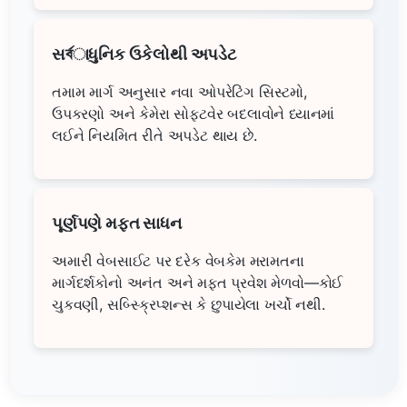
સর্বાધુનિક ઉકેલોથી અપડેટ
તમામ માર્ગ અનુસાર નવા ઓપરેટિંગ સિસ્ટમો,
ઉપકરણો અને કેમેરા સોફટવેર બદલાવોને ધ્યાનમાં
લઈને નિયમિત રીતે અપડેટ થાય છે.
પૂર્ણપણે મફત સાધન
અમારી વેબસાઈટ પર દરેક વેબકેમ મરામતના
માર્ગદર્શકોનો અનંત અને મફત પ્રવેશ મેળવો—કોઈ
ચુકવણી, સબ્સ્ક્રિપ્શન્સ કે છુપાયેલા ખર્ચો નથી.