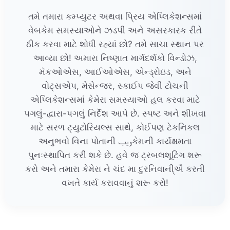
તમે તમારા કમ્પ્યુટર અથવા પ્રિય એપ્લિકેશન્સમાં
વેબકેમ સમસ્યાઓને ઝડપી અને અસરકારક રીતે
ઠીક કરવા માટે શોધી રહ્યાં છો? તમે સાચા સ્થાન પર
આવ્યા છો! અમારા નિષ્ણાત માર્ગદર્શકો વિન્ડોઝ,
મૅકઓએસ, આઈઓએસ, એન્ડ્રોઇડ, અને
વોટ્સએપ, મેસેન્જર, સ્કાઈપ જેવી ટોચની
એપ્લિકેશન્સમાં કેમેરા સમસ્યાઓ હલ કરવા માટે
પગલું-દ્વારા-પગલું નિર્દેશ આપે છે. સ્પષ્ટ અને શીખવા
માટે સરળ ટ્યુટોરિયલ્સ સાથે, કોઈપણ ટેકનિકલ
અનુભવો વિના પોતાની ویبકેમની કાર્યક્ષમતા
પુનઃસ્થાપિત કરી શકે છે. હવે જ ટ્રબલશૂટિંગ શરૂ
કરો અને તમારા કેમેરા ને ચંદ મા દુરનિવાની્ઐ કરતી
વખતે કાર્ય કરાવવાનું શરૂ કરો!