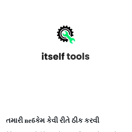
તમારી вебકેમ કેવી રીતે ઠીક કરવી