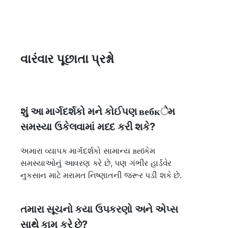
વારંવાર પૂછાતા પ્રશ્નો
શું આ માર્ગદર્શકો મને કોઈપણ вебкેમ
સમસ્યા ઉકેલવામાં મદદ કરી શકે?
અમારા વ્યાપક માર્ગદર્શકો સામાન્ય вебકેમ
સમસ્યાઓનું આવરણ કરે છે, પણ ગંભીર હાર્ડવેર
નુકસાન માટે મરામત નિષ્ણાતની જરૂર પડી શકે છે.
તમારા સૂચનો કયા ઉપકરણો અને એપ્સ
સાથે કામ કરે છે?