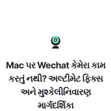
Mac પર Wechat કેમેરા કામ
કરતું નથી? અલ્ટીમેટ ફિક્સ
અને મુશ્કેલીનિવારણ
માર્ગદર્શિકા