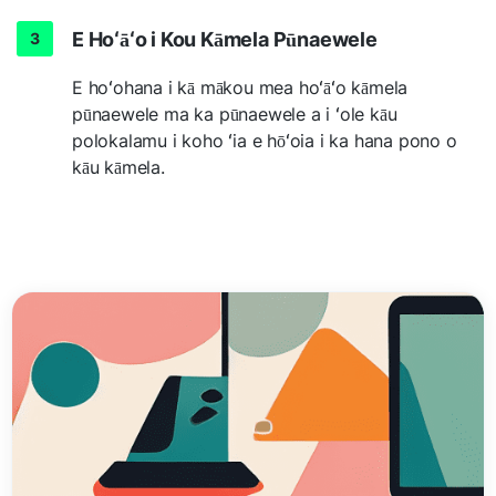
E Hoʻāʻo i Kou Kāmela Pūnaewele
E hoʻohana i kā mākou mea hoʻāʻo kāmela
pūnaewele ma ka pūnaewele a i ʻole kāu
polokalamu i koho ʻia e hōʻoia i ka hana pono o
kāu kāmela.