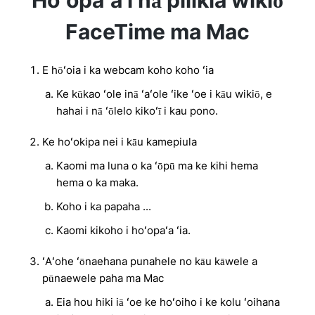
Hoʻopaʻa i nā pilikia wikiō
FaceTime ma Mac
E hōʻoia i ka webcam koho koho ʻia
Ke kūkao ʻole inā ʻaʻole ʻike ʻoe i kāu wikiō, e
hahai i nā ʻōlelo kikoʻī i kau pono.
Ke hoʻokipa nei i kāu kamepiula
Kaomi ma luna o ka ʻōpū ma ke kihi hema
hema o ka maka.
Koho i ka papaha ...
Kaomi kikoho i hoʻopaʻa ʻia.
ʻAʻohe ʻōnaehana punahele no kāu kāwele a
pūnaewele paha ma Mac
Eia hou hiki iā ʻoe ke hoʻoiho i ke kolu ʻoihana