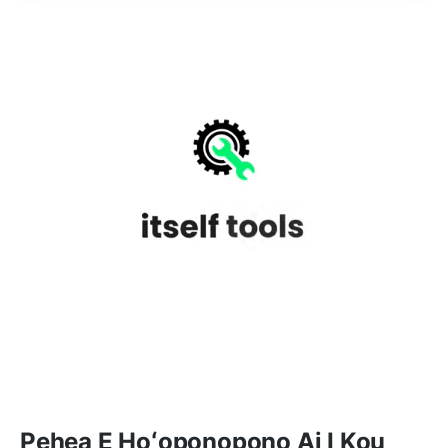
Pehea E Hoʻoponopono Ai I Kou