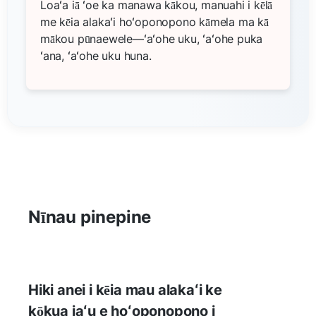
Loaʻa iā ʻoe ka manawa kākou, manuahi i kēlā
me kēia alakaʻi hoʻoponopono kāmela ma kā
mākou pūnaewele—ʻaʻohe uku, ʻaʻohe puka
ʻana, ʻaʻohe uku huna.
Nīnau pinepine
Hiki anei i kēia mau alakaʻi ke
kōkua iaʻu e hoʻoponopono i