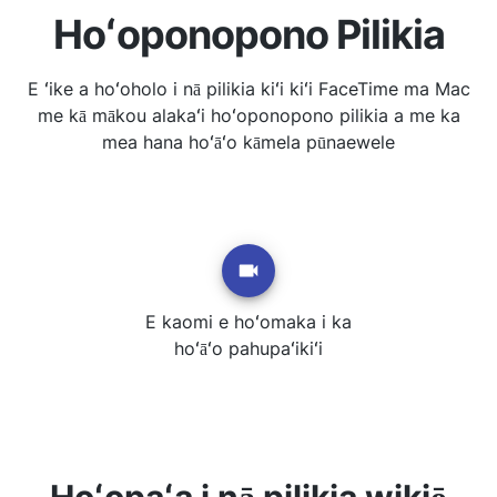
Hoʻoponopono Pilikia
E ʻike a hoʻoholo i nā pilikia kiʻi kiʻi FaceTime ma Mac
me kā mākou alakaʻi hoʻoponopono pilikia a me ka
mea hana hoʻāʻo kāmela pūnaewele
E kaomi e hoʻomaka i ka
hoʻāʻo pahupaʻikiʻi