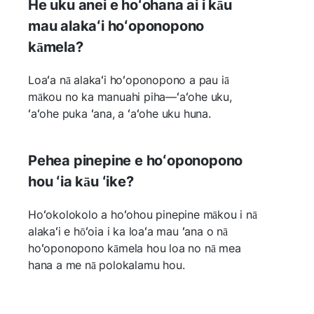
He uku anei e hoʻohana ai i kāu
mau alakaʻi hoʻoponopono
kāmela?
Loaʻa nā alakaʻi hoʻoponopono a pau iā
mākou no ka manuahi piha—ʻaʻohe uku,
ʻaʻohe puka ʻana, a ʻaʻohe uku huna.
Pehea pinepine e hoʻoponopono
hou ʻia kāu ʻike?
Hoʻokolokolo a hoʻohou pinepine mākou i nā
alakaʻi e hōʻoia i ka loaʻa mau ʻana o nā
hoʻoponopono kāmela hou loa no nā mea
hana a me nā polokalamu hou.