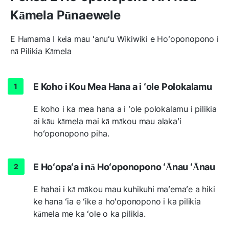
Kāmela Pūnaewele
E Hāmama I kēia mau ʻanuʻu Wikiwiki e Hoʻoponopono i
nā Pilikia Kāmela
E Koho i Kou Mea Hana a i ʻole Polokalamu
E koho i ka mea hana a i ʻole polokalamu i pilikia
ai kāu kāmela mai kā mākou mau alakaʻi
hoʻoponopono piha.
E Hoʻopaʻa i nā Hoʻoponopono ʻĀnau ʻĀnau
E hahai i kā mākou mau kuhikuhi maʻemaʻe a hiki
ke hana ʻia e ʻike a hoʻoponopono i ka pilikia
kāmela me ka ʻole o ka pilikia.