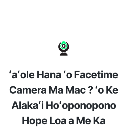
ʻaʻole Hana ʻo Facetime
Camera Ma Mac ? ʻo Ke
Alakaʻi Hoʻoponopono
Hope Loa a Me Ka