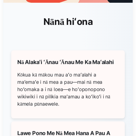
Nānā hiʻona
Nā Alakaʻi ʻĀnau ʻĀnau Me Ka Maʻalahi
Kōkua kā mākou mau aʻo maʻalahi a
maʻemaʻe i nā mea a pau—mai nā mea
hoʻomaka a i nā loea—e hoʻoponopono
wikiwiki i nā pilikia maʻamau a koʻikoʻi i nā
kāmela pūnaewele.
Lawe Pono Me Nā Mea Hana A Pau A