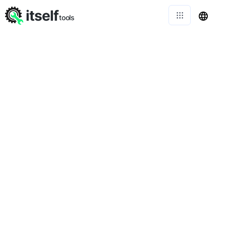
itself
tools