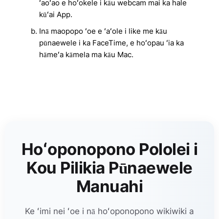
ʻaoʻao e hoʻokele i kāu webcam mai ka hale
kūʻai App.
Inā maopopo ʻoe e ʻaʻole i like me kāu
pūnaewele i ka FaceTime, e hoʻopau ʻia ka
hāmeʻa kāmela ma kāu Mac.
Hoʻoponopono Pololei i
Kou Pilikia Pūnaewele
Manuahi
Ke ʻimi nei ʻoe i nā hoʻoponopono wikiwiki a