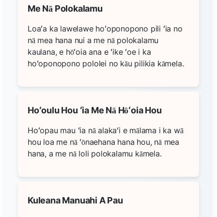
Me Nā Polokalamu
Loaʻa ka lawelawe hoʻoponopono pili ʻia no
nā mea hana nui a me nā polokalamu
kaulana, e hōʻoia ana e ʻike ʻoe i ka
hoʻoponopono pololei no kāu pilikia kāmela.
Hoʻoulu Hou ʻia Me Nā Hōʻoia Hou
Hoʻopau mau ʻia nā alakaʻi e mālama i ka wā
hou loa me nā ʻōnaehana hana hou, nā mea
hana, a me nā loli polokalamu kāmela.
Kuleana Manuahi A Pau