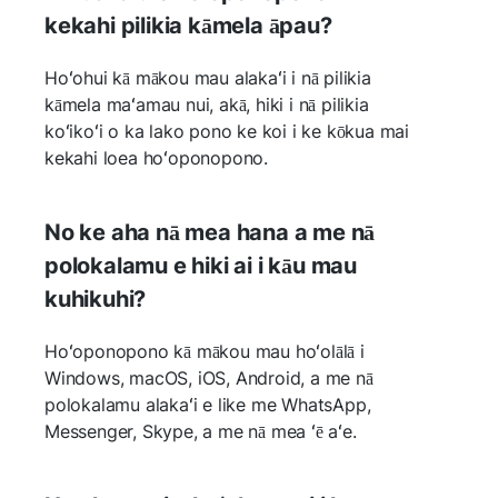
kekahi pilikia kāmela āpau?
Hoʻohui kā mākou mau alakaʻi i nā pilikia
kāmela maʻamau nui, akā, hiki i nā pilikia
koʻikoʻi o ka lako pono ke koi i ke kōkua mai
kekahi loea hoʻoponopono.
No ke aha nā mea hana a me nā
polokalamu e hiki ai i kāu mau
kuhikuhi?
Hoʻoponopono kā mākou mau hoʻolālā i
Windows, macOS, iOS, Android, a me nā
polokalamu alakaʻi e like me WhatsApp,
Messenger, Skype, a me nā mea ʻē aʻe.