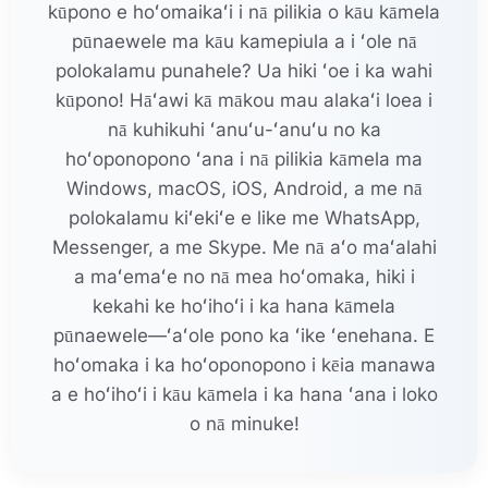
kūpono e hoʻomaikaʻi i nā pilikia o kāu kāmela
pūnaewele ma kāu kamepiula a i ʻole nā
polokalamu punahele? Ua hiki ʻoe i ka wahi
kūpono! Hāʻawi kā mākou mau alakaʻi loea i
nā kuhikuhi ʻanuʻu-ʻanuʻu no ka
hoʻoponopono ʻana i nā pilikia kāmela ma
Windows, macOS, iOS, Android, a me nā
polokalamu kiʻekiʻe e like me WhatsApp,
Messenger, a me Skype. Me nā aʻo maʻalahi
a maʻemaʻe no nā mea hoʻomaka, hiki i
kekahi ke hoʻihoʻi i ka hana kāmela
pūnaewele—ʻaʻole pono ka ʻike ʻenehana. E
hoʻomaka i ka hoʻoponopono i kēia manawa
a e hoʻihoʻi i kāu kāmela i ka hana ʻana i loko
o nā minuke!