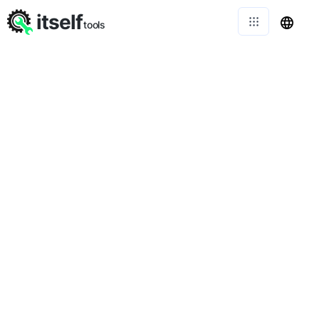
itself
tools