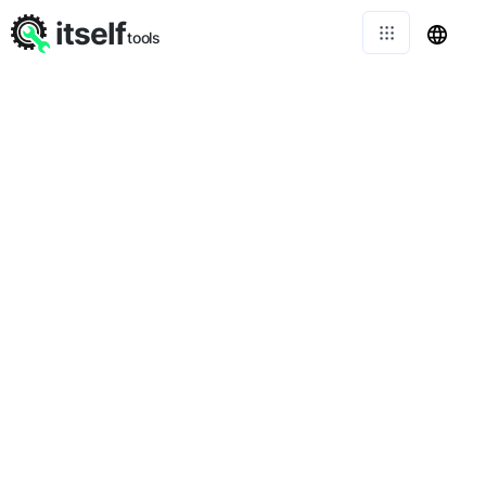
itself
tools