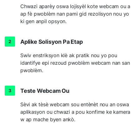
Chwazi aparèy oswa lojisyèl kote webcam ou a
ap fè pwoblèm nan pami gid rezolisyon nou yo
ki gen anpil opsyon.
Aplike Solisyon Pa Etap
Swiv enstriksyon klè ak pratik nou yo pou
idantifye epi rezoud pwoblèm webcam nan san
pwoblèm.
Teste Webcam Ou
Sèvi ak tèsè webcam sou entènèt nou an oswa
aplikasyon ou chwazi a pou konfime ke kamera
w ap mache byen ankò.