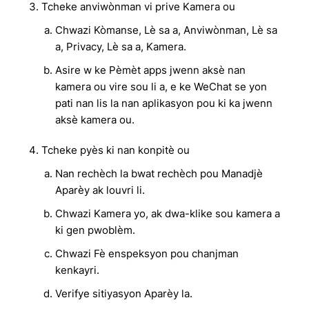
Tcheke anviwònman vi prive Kamera ou
Chwazi Kòmanse, Lè sa a, Anviwònman, Lè sa
a, Privacy, Lè sa a, Kamera.
Asire w ke Pèmèt apps jwenn aksè nan
kamera ou vire sou li a, e ke WeChat se yon
pati nan lis la nan aplikasyon pou ki ka jwenn
aksè kamera ou.
Tcheke pyès ki nan konpitè ou
Nan rechèch la bwat rechèch pou Manadjè
Aparèy ak louvri li.
Chwazi Kamera yo, ak dwa-klike sou kamera a
ki gen pwoblèm.
Chwazi Fè enspeksyon pou chanjman
kenkayri.
Verifye sitiyasyon Aparèy la.