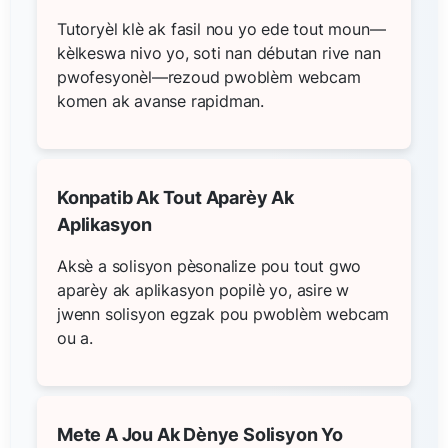
Tutoryèl klè ak fasil nou yo ede tout moun—
kèlkeswa nivo yo, soti nan débutan rive nan
pwofesyonèl—rezoud pwoblèm webcam
komen ak avanse rapidman.
Konpatib Ak Tout Aparèy Ak
Aplikasyon
Aksè a solisyon pèsonalize pou tout gwo
aparèy ak aplikasyon popilè yo, asire w
jwenn solisyon egzak pou pwoblèm webcam
ou a.
Mete A Jou Ak Dènye Solisyon Yo