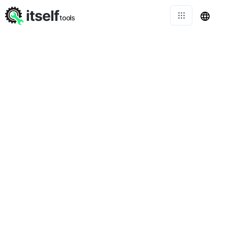
itself
tools