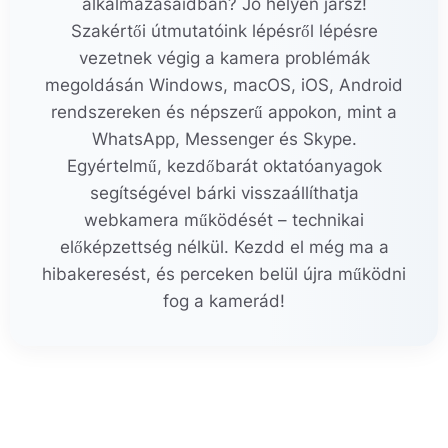
alkalmazásaidban? Jó helyen jársz!
Szakértői útmutatóink lépésről lépésre
vezetnek végig a kamera problémák
megoldásán Windows, macOS, iOS, Android
rendszereken és népszerű appokon, mint a
WhatsApp, Messenger és Skype.
Egyértelmű, kezdőbarát oktatóanyagok
segítségével bárki visszaállíthatja
webkamera működését – technikai
előképzettség nélkül. Kezdd el még ma a
hibakeresést, és perceken belül újra működni
fog a kamerád!