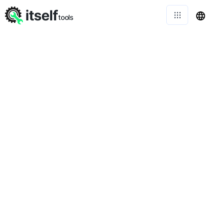
itself
tools