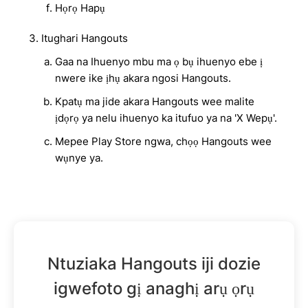
Họrọ Hapụ
Itughari Hangouts
Gaa na Ihuenyo mbu ma ọ bụ ihuenyo ebe ị
nwere ike ịhụ akara ngosi Hangouts.
Kpatụ ma jide akara Hangouts wee malite
ịdọrọ ya nelu ihuenyo ka itufuo ya na 'X Wepụ'.
Mepee Play Store ngwa, chọọ Hangouts wee
wụnye ya.
Ntuziaka Hangouts iji dozie
igwefoto gị anaghị arụ ọrụ