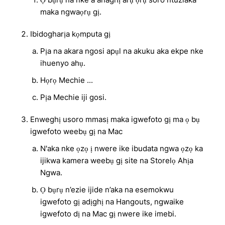
maka ngwaọrụ gị.
Ibidogharịa kọmputa gị
Pịa na akara ngosi apụl na akuku aka ekpe nke
ihuenyo ahụ.
Họrọ Mechie ...
Pịa Mechie iji gosi.
Enweghị usoro mmasị maka igwefoto gị ma ọ bụ
igwefoto weebụ gị na Mac
N'aka nke ọzọ ị nwere ike ibudata ngwa ọzọ ka
ijikwa kamera weebụ gị site na Storelọ Ahịa
Ngwa.
Ọ bụrụ n’ezie ijide n’aka na esemokwu
igwefoto gị adịghị na Hangouts, ngwaike
igwefoto dị na Mac gị nwere ike imebi.