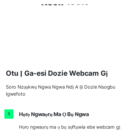
Otu Ị Ga-esi Dozie Webcam Gị
Soro Nzọụkwụ Ngwa Ngwa Ndị A Iji Dozie Nsogbu
Igwefoto
Họrọ Ngwaọrụ Ma Ọ Bụ Ngwa
Họrọ ngwaọrụ ma ọ bụ sọftụwia ebe webcam gị