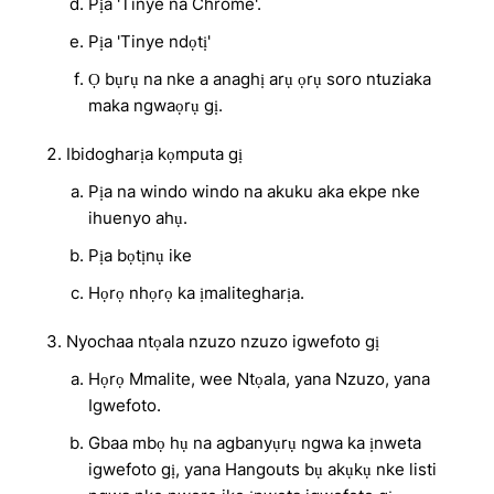
Pịa 'Tinye na Chrome'.
Pịa 'Tinye ndọtị'
Ọ bụrụ na nke a anaghị arụ ọrụ soro ntuziaka
maka ngwaọrụ gị.
Ibidogharịa kọmputa gị
Pịa na windo windo na akuku aka ekpe nke
ihuenyo ahụ.
Pịa bọtịnụ ike
Họrọ nhọrọ ka ịmalitegharịa.
Nyochaa ntọala nzuzo nzuzo igwefoto gị
Họrọ Mmalite, wee Ntọala, yana Nzuzo, yana
Igwefoto.
Gbaa mbọ hụ na agbanyụrụ ngwa ka ịnweta
igwefoto gị, yana Hangouts bụ akụkụ nke listi