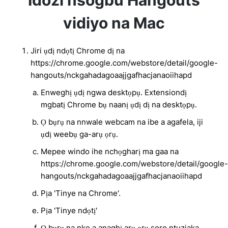
Idozi nsogbu Hangouts
vidiyo na Mac
Jiri ụdị ndọtị Chrome dị na
https://chrome.google.com/webstore/detail/google-
hangouts/nckgahadagoaajjgafhacjanaoiihapd
Enweghị ụdị ngwa desktọpụ. Extensiondị
mgbatị Chrome bụ naanị ụdị dị na desktọpụ.
Ọ bụrụ na nnwale webcam na ibe a agafela, iji
ụdị weebụ ga-arụ ọrụ.
Mepee windo ihe nchọgharị ma gaa na
https://chrome.google.com/webstore/detail/google-
hangouts/nckgahadagoaajjgafhacjanaoiihapd
Pịa 'Tinye na Chrome'.
Pịa 'Tinye ndọtị'
Ọ bụrụ na nke a anaghị arụ ọrụ soro ntuziaka