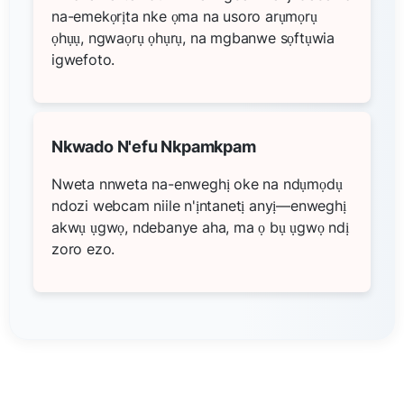
na-emekọrịta nke ọma na usoro arụmọrụ
ọhụụ, ngwaọrụ ọhụrụ, na mgbanwe sọftụwia
igwefoto.
Nkwado N'efu Nkpamkpam
Nweta nnweta na-enweghị oke na ndụmọdụ
ndozi webcam niile n'ịntanetị anyị—enweghị
akwụ ụgwọ, ndebanye aha, ma ọ bụ ụgwọ ndị
zoro ezo.