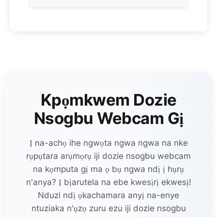
Kpọmkwem Dozie
Nsogbu Webcam Gị
Ị na-achọ ihe ngwọta ngwa ngwa na nke
rụpụtara arụmọrụ iji dozie nsogbu webcam
na kọmputa gị ma ọ bụ ngwa ndị ị hụrụ
n'anya? Ị bịarutela na ebe kwesịrị ekwesị!
Nduzi ndị ọkachamara anyị na-enye
ntuziaka n'ụzọ zuru ezu iji dozie nsogbu