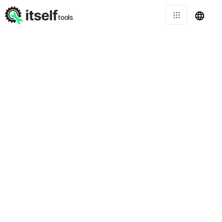
itself
tools