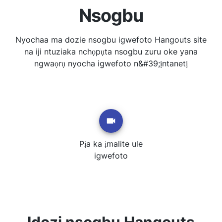
Nsogbu
Nyochaa ma dozie nsogbu igwefoto Hangouts site
na iji ntuziaka nchọpụta nsogbu zuru oke yana
ngwaọrụ nyocha igwefoto n&#39;ịntanetị
Pịa ka ịmalite ule
igwefoto