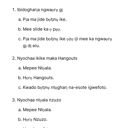
Ibidogharịa ngwaọrụ gị
Pịa ma jide bọtịnụ ike.
Mee slide ka ọ pụọ.
Pịa ma jide bọtịnụ ike ọzọ iji mee ka ngwaọrụ
gị dị elu.
Nyochaa ikike maka Hangouts
Mepee Ntọala.
Họrọ Hangouts.
Kwado bọtịnụ ntụgharị na-esote igwefoto.
Nyochaa ntọala nzuzo
Mepee Ntọala.
Họrọ Nzuzo.