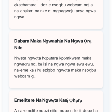
ọkachamara—dozie nsogbu webcam ndị a
na-ahụkarị na nke dị mgbagwoju anya ngwa
ngwa.
Dabara Maka Ngwaahịa Na Ngwa Ọrụ
Nile
Nweta ngwọta họpụtara kpọmkwem maka
ngwaọrụ ndị bụ isi na ngwa ngwa ewu ewu,
na-eme ka ị hụ ezigbo ngwọta maka nsogbu
webcam gị.
Emelitere Na Ngwọta Kasị Ọhụrụ
A na-emelite nduzi niile mgbe niile iji debe ha