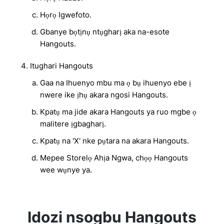
Họrọ Igwefoto.
Gbanye bọtịnụ ntụgharị aka na-esote
Hangouts.
Itughari Hangouts
Gaa na Ihuenyo mbu ma ọ bụ ihuenyo ebe ị
nwere ike ịhụ akara ngosi Hangouts.
Kpatụ ma jide akara Hangouts ya ruo mgbe ọ
malitere ịgbagharị.
Kpatụ na 'X' nke pụtara na akara Hangouts.
Mepee Storelọ Ahịa Ngwa, chọọ Hangouts
wee wụnye ya.
Idozi nsogbu Hangouts