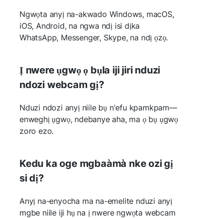
Ngwọta anyị na-akwado Windows, macOS,
iOS, Android, na ngwa ndị isi dịka
WhatsApp, Messenger, Skype, na ndị ọzọ.
Ị nwere ụgwọ ọ bụla iji jiri nduzi
ndozi webcam gị?
Nduzi ndozi anyị niile bụ n'efu kpamkpam—
enweghị ụgwọ, ndebanye aha, ma ọ bụ ụgwọ
zoro ezo.
Kedu ka oge mgbaàmà nke ozi gị
si dị?
Anyị na-enyocha ma na-emelite nduzi anyị
mgbe niile iji hụ na ị nwere ngwọta webcam