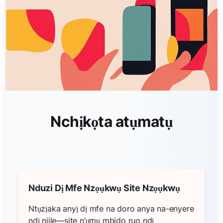
Nchịkọta atụmatụ
Nduzi Dị Mfe Nzọụkwụ Site Nzọụkwụ
Ntụzịaka anyị dị mfe na doro anya na-enyere
ndị niile—site n’ụmụ mbido ruo ndị