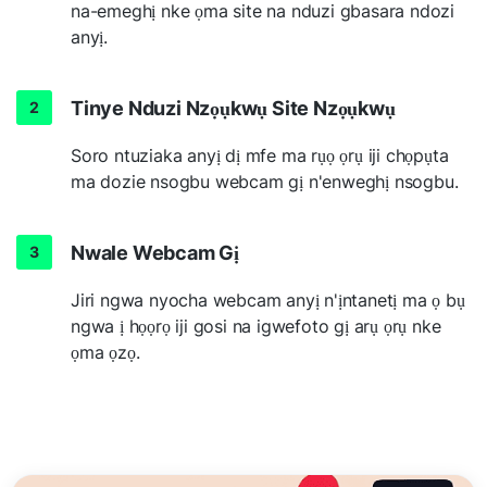
na-emeghị nke ọma site na nduzi gbasara ndozi
anyị.
Tinye Nduzi Nzọụkwụ Site Nzọụkwụ
Soro ntuziaka anyị dị mfe ma rụọ ọrụ iji chọpụta
ma dozie nsogbu webcam gị n'enweghị nsogbu.
Nwale Webcam Gị
Jiri ngwa nyocha webcam anyị n'ịntanetị ma ọ bụ
ngwa ị họọrọ iji gosi na igwefoto gị arụ ọrụ nke
ọma ọzọ.