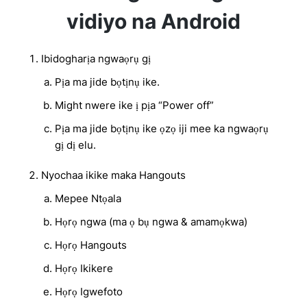
vidiyo na Android
Ibidogharịa ngwaọrụ gị
Pịa ma jide bọtịnụ ike.
Might nwere ike ị pịa “Power off”
Pịa ma jide bọtịnụ ike ọzọ iji mee ka ngwaọrụ
gị dị elu.
Nyochaa ikike maka Hangouts
Mepee Ntọala
Họrọ ngwa (ma ọ bụ ngwa & amamọkwa)
Họrọ Hangouts
Họrọ Ikikere
Họrọ Igwefoto