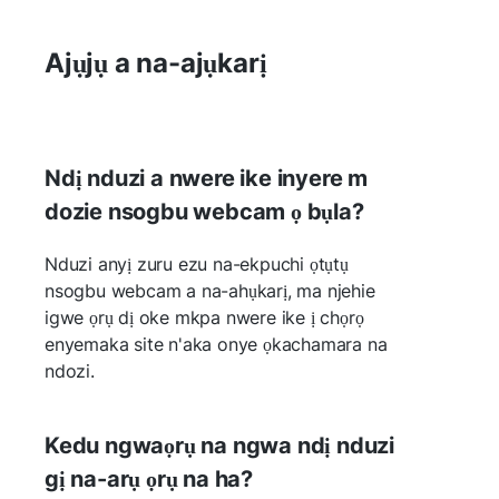
Ajụjụ a na-ajụkarị
Ndị nduzi a nwere ike inyere m
dozie nsogbu webcam ọ bụla?
Nduzi anyị zuru ezu na-ekpuchi ọtụtụ
nsogbu webcam a na-ahụkarị, ma njehie
igwe ọrụ dị oke mkpa nwere ike ị chọrọ
enyemaka site n'aka onye ọkachamara na
ndozi.
Kedu ngwaọrụ na ngwa ndị nduzi
gị na-arụ ọrụ na ha?