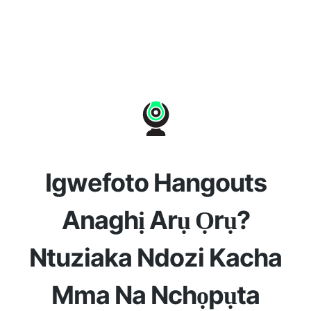
Igwefoto Hangouts
Anaghị Arụ Ọrụ?
Ntuziaka Ndozi Kacha
Mma Na Nchọpụta