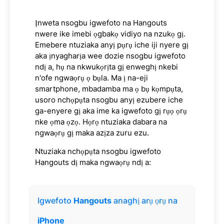
Ịnweta nsogbu igwefoto na Hangouts
nwere ike imebi ọgbakọ vidiyo na nzukọ gị.
Emebere ntuziaka anyị pụrụ iche iji nyere gị
aka ịnyagharịa wee dozie nsogbu igwefoto
ndị a, hụ na nkwukọrịta gị enweghị nkebi
n'ofe ngwaọrụ ọ bụla. Ma ị na-eji
smartphone, mbadamba ma ọ bụ kọmpụta,
usoro nchọpụta nsogbu anyị ezubere iche
ga-enyere gị aka ime ka igwefoto gị rụọ ọrụ
nke ọma ọzọ. Họrọ ntuziaka dabara na
ngwaọrụ gị maka azịza zuru ezu.
Ntuziaka nchọpụta nsogbu igwefoto
Hangouts dị maka ngwaọrụ ndị a:
Igwefoto
Hangouts
anaghị arụ ọrụ na
iPhone