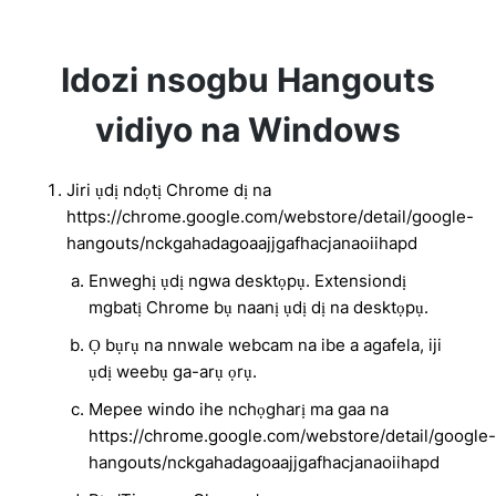
Idozi nsogbu Hangouts
vidiyo na Windows
Jiri ụdị ndọtị Chrome dị na
https://chrome.google.com/webstore/detail/google-
hangouts/nckgahadagoaajjgafhacjanaoiihapd
Enweghị ụdị ngwa desktọpụ. Extensiondị
mgbatị Chrome bụ naanị ụdị dị na desktọpụ.
Ọ bụrụ na nnwale webcam na ibe a agafela, iji
ụdị weebụ ga-arụ ọrụ.
Mepee windo ihe nchọgharị ma gaa na
https://chrome.google.com/webstore/detail/google-
hangouts/nckgahadagoaajjgafhacjanaoiihapd