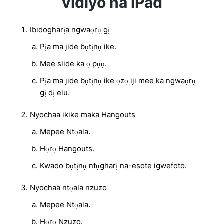
vidiyo na iPad
Ibidogharịa ngwaọrụ gị
Pịa ma jide bọtịnụ ike.
Mee slide ka ọ pụọ.
Pịa ma jide bọtịnụ ike ọzọ iji mee ka ngwaọrụ
gị dị elu.
Nyochaa ikike maka Hangouts
Mepee Ntọala.
Họrọ Hangouts.
Kwado bọtịnụ ntụgharị na-esote igwefoto.
Nyochaa ntọala nzuzo
Mepee Ntọala.
Họrọ Nzuzo.