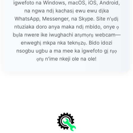
igwefoto na Windows, macOS, iOS, Android,
na ngwa ndị kachasị ewu ewu dịka
WhatsApp, Messenger, na Skype. Site n'ụdị
ntuziaka doro anya maka ndị mbido, onye ọ
bụla nwere ike iwughachi arụmọrụ webcam—
enweghị mkpa nka teknụzụ. Bido idozi
nsogbu ugbu a ma mee ka igwefoto gị rụọ
ọrụ n'ime nkeji ole na ole!