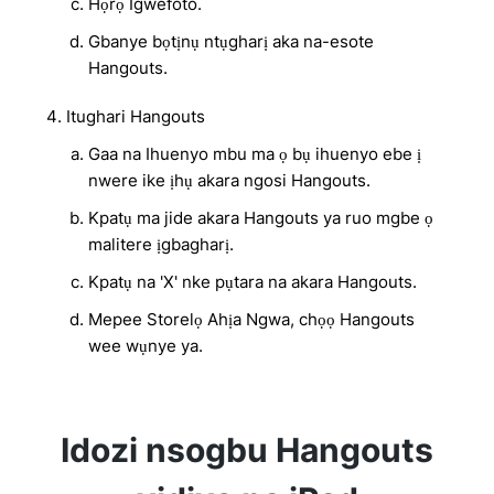
Họrọ Igwefoto.
Gbanye bọtịnụ ntụgharị aka na-esote
Hangouts.
Itughari Hangouts
Gaa na Ihuenyo mbu ma ọ bụ ihuenyo ebe ị
nwere ike ịhụ akara ngosi Hangouts.
Kpatụ ma jide akara Hangouts ya ruo mgbe ọ
malitere ịgbagharị.
Kpatụ na 'X' nke pụtara na akara Hangouts.
Mepee Storelọ Ahịa Ngwa, chọọ Hangouts
wee wụnye ya.
Idozi nsogbu Hangouts