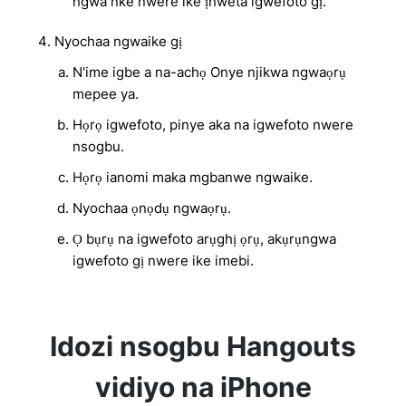
ngwa nke nwere ike ịnweta igwefoto gị.
Nyochaa ngwaike gị
N'ime igbe a na-achọ Onye njikwa ngwaọrụ
mepee ya.
Họrọ igwefoto, pinye aka na igwefoto nwere
nsogbu.
Họrọ ianomi maka mgbanwe ngwaike.
Nyochaa ọnọdụ ngwaọrụ.
Ọ bụrụ na igwefoto arụghị ọrụ, akụrụngwa
igwefoto gị nwere ike imebi.
Idozi nsogbu Hangouts
vidiyo na iPhone