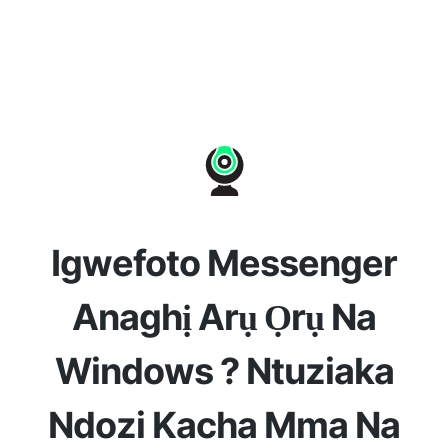
Igwefoto Messenger
Anaghị Arụ Ọrụ Na
Windows ? Ntuziaka
Ndozi Kacha Mma Na