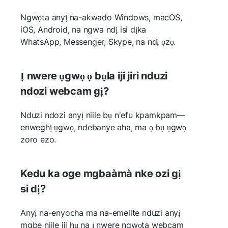
Ngwọta anyị na-akwado Windows, macOS,
iOS, Android, na ngwa ndị isi dịka
WhatsApp, Messenger, Skype, na ndị ọzọ.
Ị nwere ụgwọ ọ bụla iji jiri nduzi
ndozi webcam gị?
Nduzi ndozi anyị niile bụ n'efu kpamkpam—
enweghị ụgwọ, ndebanye aha, ma ọ bụ ụgwọ
zoro ezo.
Kedu ka oge mgbaàmà nke ozi gị
si dị?
Anyị na-enyocha ma na-emelite nduzi anyị
mgbe niile iji hụ na ị nwere ngwọta webcam