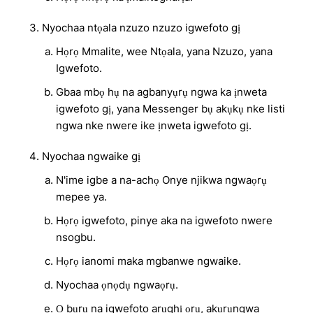
Nyochaa ntọala nzuzo nzuzo igwefoto gị
Họrọ Mmalite, wee Ntọala, yana Nzuzo, yana
Igwefoto.
Gbaa mbọ hụ na agbanyụrụ ngwa ka ịnweta
igwefoto gị, yana Messenger bụ akụkụ nke listi
ngwa nke nwere ike ịnweta igwefoto gị.
Nyochaa ngwaike gị
N'ime igbe a na-achọ Onye njikwa ngwaọrụ
mepee ya.
Họrọ igwefoto, pinye aka na igwefoto nwere
nsogbu.
Họrọ ianomi maka mgbanwe ngwaike.
Nyochaa ọnọdụ ngwaọrụ.
Ọ bụrụ na igwefoto arụghị ọrụ, akụrụngwa