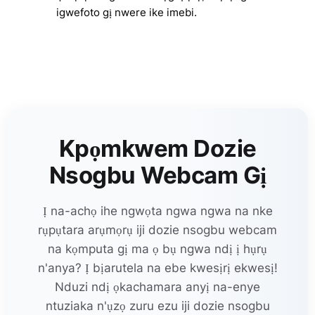
igwefoto gị nwere ike imebi.
Kpọmkwem Dozie
Nsogbu Webcam Gị
Ị na-achọ ihe ngwọta ngwa ngwa na nke
rụpụtara arụmọrụ iji dozie nsogbu webcam
na kọmputa gị ma ọ bụ ngwa ndị ị hụrụ
n'anya? Ị bịarutela na ebe kwesịrị ekwesị!
Nduzi ndị ọkachamara anyị na-enye
ntuziaka n'ụzọ zuru ezu iji dozie nsogbu