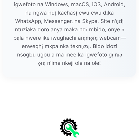
igwefoto na Windows, macOS, iOS, Android,
na ngwa ndị kachasị ewu ewu dịka
WhatsApp, Messenger, na Skype. Site n'ụdị
ntuziaka doro anya maka ndị mbido, onye ọ
bụla nwere ike iwughachi arụmọrụ webcam—
enweghị mkpa nka teknụzụ. Bido idozi
nsogbu ugbu a ma mee ka igwefoto gị rụọ
ọrụ n'ime nkeji ole na ole!