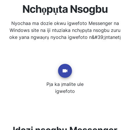
Nchọpụta Nsogbu
Nyochaa ma dozie okwu igwefoto Messenger na
Windows site na iji ntuziaka nchọpụta nsogbu zuru
oke yana ngwaọrụ nyocha igwefoto n&#39;ịntanetị
Pịa ka ịmalite ule
igwefoto