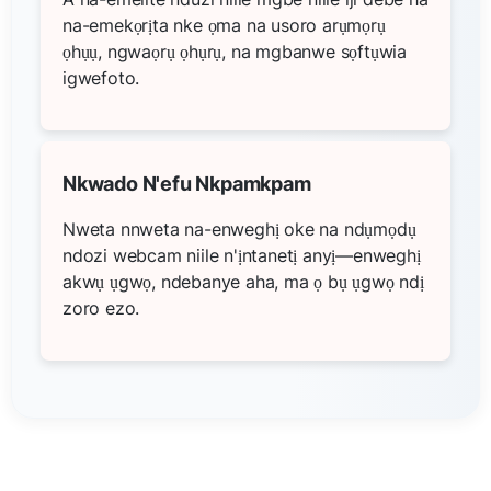
na-emekọrịta nke ọma na usoro arụmọrụ
ọhụụ, ngwaọrụ ọhụrụ, na mgbanwe sọftụwia
igwefoto.
Nkwado N'efu Nkpamkpam
Nweta nnweta na-enweghị oke na ndụmọdụ
ndozi webcam niile n'ịntanetị anyị—enweghị
akwụ ụgwọ, ndebanye aha, ma ọ bụ ụgwọ ndị
zoro ezo.