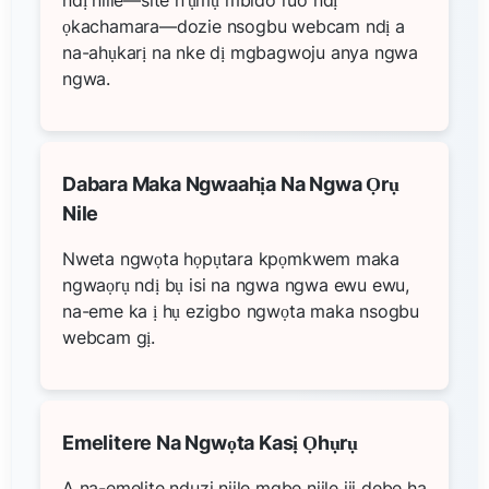
ọkachamara—dozie nsogbu webcam ndị a
na-ahụkarị na nke dị mgbagwoju anya ngwa
ngwa.
Dabara Maka Ngwaahịa Na Ngwa Ọrụ
Nile
Nweta ngwọta họpụtara kpọmkwem maka
ngwaọrụ ndị bụ isi na ngwa ngwa ewu ewu,
na-eme ka ị hụ ezigbo ngwọta maka nsogbu
webcam gị.
Emelitere Na Ngwọta Kasị Ọhụrụ
A na-emelite nduzi niile mgbe niile iji debe ha