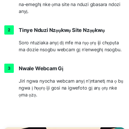
na-emeghị nke ọma site na nduzi gbasara ndozi
anyị.
Tinye Nduzi Nzọụkwụ Site Nzọụkwụ
Soro ntuziaka anyị dị mfe ma rụọ ọrụ iji chọpụta
ma dozie nsogbu webcam gị n'enweghị nsogbu.
Nwale Webcam Gị
Jiri ngwa nyocha webcam anyị n'ịntanetị ma ọ bụ
ngwa ị họọrọ iji gosi na igwefoto gị arụ ọrụ nke
ọma ọzọ.