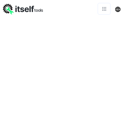
itself
tools