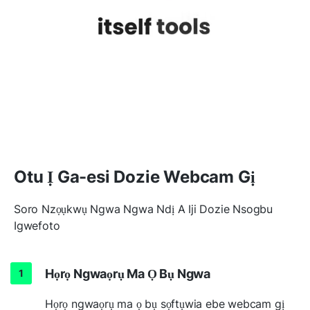
Otu Ị Ga-esi Dozie Webcam Gị
Soro Nzọụkwụ Ngwa Ngwa Ndị A Iji Dozie Nsogbu
Igwefoto
Họrọ Ngwaọrụ Ma Ọ Bụ Ngwa
Họrọ ngwaọrụ ma ọ bụ sọftụwia ebe webcam gị