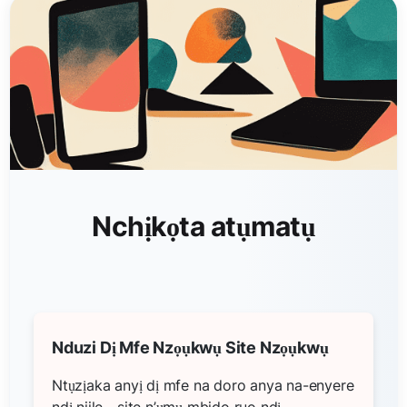
Nchịkọta atụmatụ
Nduzi Dị Mfe Nzọụkwụ Site Nzọụkwụ
Ntụzịaka anyị dị mfe na doro anya na-enyere
ndị niile—site n’ụmụ mbido ruo ndị