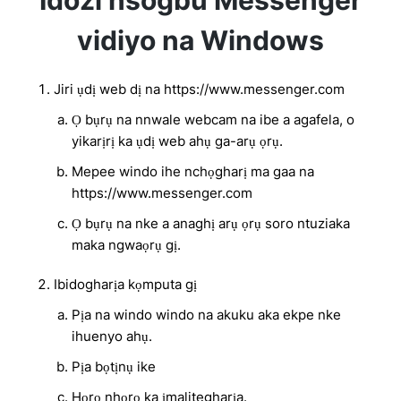
Idozi nsogbu Messenger
vidiyo na Windows
Jiri ụdị web dị na https://www.messenger.com
Ọ bụrụ na nnwale webcam na ibe a agafela, o
yikarịrị ka ụdị web ahụ ga-arụ ọrụ.
Mepee windo ihe nchọgharị ma gaa na
https://www.messenger.com
Ọ bụrụ na nke a anaghị arụ ọrụ soro ntuziaka
maka ngwaọrụ gị.
Ibidogharịa kọmputa gị
Pịa na windo windo na akuku aka ekpe nke
ihuenyo ahụ.
Pịa bọtịnụ ike
Họrọ nhọrọ ka ịmalitegharịa.