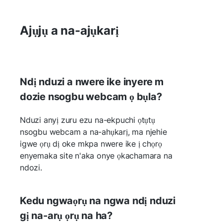
Ajụjụ a na-ajụkarị
Ndị nduzi a nwere ike inyere m
dozie nsogbu webcam ọ bụla?
Nduzi anyị zuru ezu na-ekpuchi ọtụtụ
nsogbu webcam a na-ahụkarị, ma njehie
igwe ọrụ dị oke mkpa nwere ike ị chọrọ
enyemaka site n'aka onye ọkachamara na
ndozi.
Kedu ngwaọrụ na ngwa ndị nduzi
gị na-arụ ọrụ na ha?