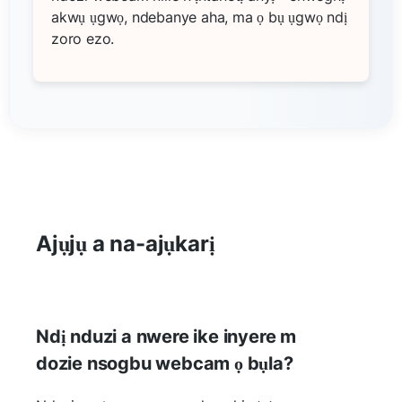
akwụ ụgwọ, ndebanye aha, ma ọ bụ ụgwọ ndị
zoro ezo.
Ajụjụ a na-ajụkarị
Ndị nduzi a nwere ike inyere m
dozie nsogbu webcam ọ bụla?