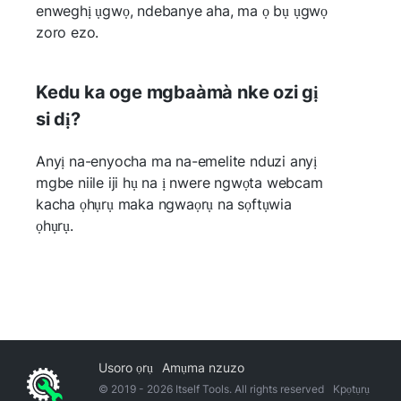
enweghị ụgwọ, ndebanye aha, ma ọ bụ ụgwọ
zoro ezo.
Kedu ka oge mgbaàmà nke ozi gị
si dị?
Anyị na-enyocha ma na-emelite nduzi anyị
mgbe niile iji hụ na ị nwere ngwọta webcam
kacha ọhụrụ maka ngwaọrụ na sọftụwia
ọhụrụ.
Usoro ọrụ
Amụma nzuzo
© 2019 -
2026
Itself Tools. All rights reserved
Kpọtụrụ