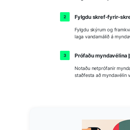
Fylgdu skref-fyrir-sk
Fylgdu skýrum og framkvæ
laga vandamálið á myndavé
Prófaðu myndavélina 
Notaðu netprófanir myndav
staðfesta að myndavélin vi