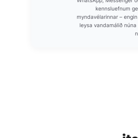
WhatsApp, Messenger o
kennsluefnum get
myndavélarinnar – engin
leysa vandamálið núna 
n