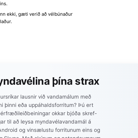
ins.
enn ekki, gæti verið að vélbúnaður
laður.
ndavélina þína strax
gursríkar lausnir við vandamálum með
i þinni eða uppáhaldsforritum? Þú ert
érfræðileiðbeiningar okkar bjóða skref-
ngar til að leysa myndavélavandamál á
droid og vinsælustu forritunum eins og