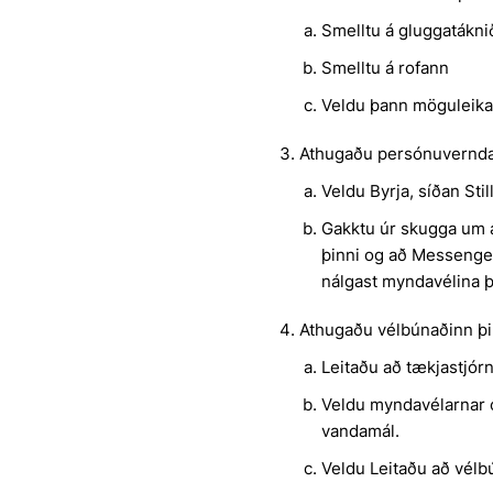
Smelltu á gluggatáknið
Smelltu á rofann
Veldu þann möguleika
Athugaðu persónuverndar
Veldu Byrja, síðan Sti
Gakktu úr skugga um a
þinni og að Messenger 
nálgast myndavélina þ
Athugaðu vélbúnaðinn þ
Leitaðu að tækjastjór
Veldu myndavélarnar 
vandamál.
Veldu Leitaðu að vél