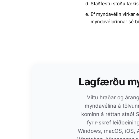
Staðfestu stöðu tækis
Ef myndavélin virkar 
myndavélarinnar sé bi
Lagfærðu my
Viltu hraðar og áran
myndavélina á tölvunn
kominn á réttan stað! S
fyrir-skref leiðbeini
Windows, macOS, iOS, An