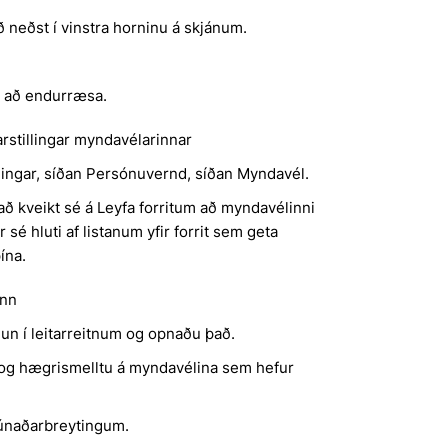
 neðst í vinstra horninu á skjánum.
 að endurræsa.
stillingar myndavélarinnar
llingar, síðan Persónuvernd, síðan Myndavél.
ð kveikt sé á Leyfa forritum að myndavélinni
sé hluti af listanum yfir forrit sem geta
ína.
inn
nun í leitarreitnum og opnaðu það.
og hægrismelltu á myndavélina sem hefur
búnaðarbreytingum.