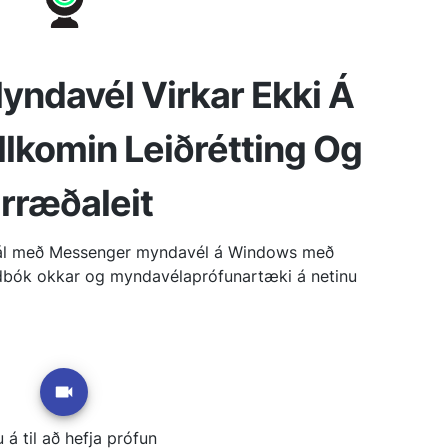
ndavél Virkar Ekki Á
lkomin Leiðrétting Og
rræðaleit
ál með Messenger myndavél á Windows með
handbók okkar og myndavélaprófunartæki á netinu
 á til að hefja prófun