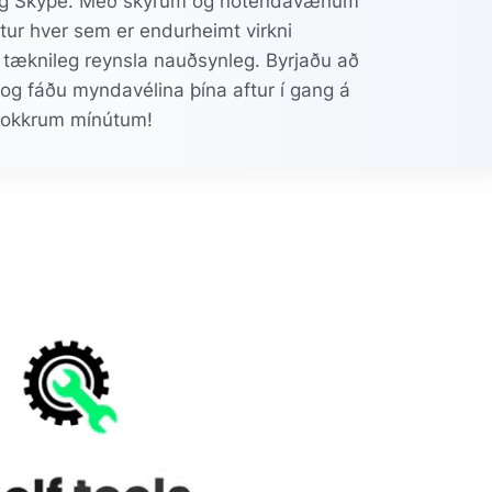
g Skype. Með skýrum og notendavænum
ur hver sem er endurheimt virkni
 tæknileg reynsla nauðsynleg. Byrjaðu að
og fáðu myndavélina þína aftur í gang á
okkrum mínútum!