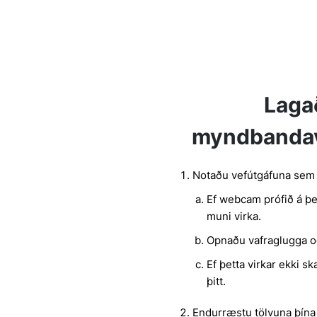
Laga
myndbanda
Notaðu vefútgáfuna sem 
Ef webcam prófið á þes
muni virka.
Opnaðu vafraglugga o
Ef þetta virkar ekki s
þitt.
Endurræstu tölvuna þína