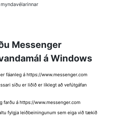
myndavélarinnar
ðu Messenger
vandamál á Windows
er fáanleg á https://www.messenger.com
sari síðu er liðið er líklegt að vefútgáfan
g farðu á https://www.messenger.com
kaltu fylgja leiðbeiningunum sem eiga við tækið