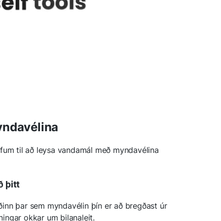
yndavélina
fum til að leysa vandamál með myndavélina
ð þitt
inn þar sem myndavélin þín er að bregðast úr
iningar okkar um bilanaleit.