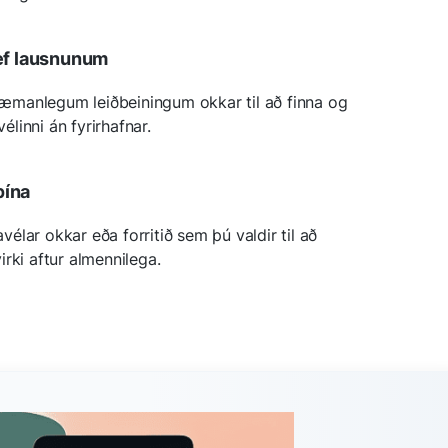
ref lausnunum
manlegum leiðbeiningum okkar til að finna og
linni án fyrirhafnar.
þína
élar okkar eða forritið sem þú valdir til að
rki aftur almennilega.