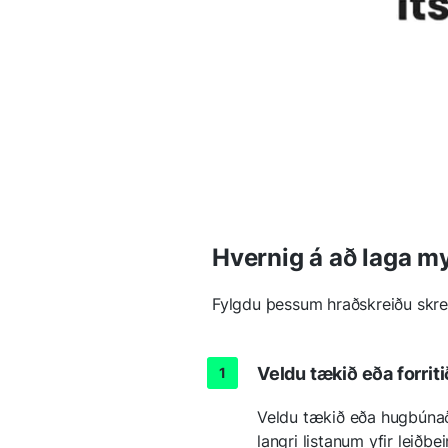
Hvernig á að laga m
Fylgdu þessum hraðskreiðu skre
Veldu tækið eða forriti
Veldu tækið eða hugbúnað
langri listanum yfir leiðbe