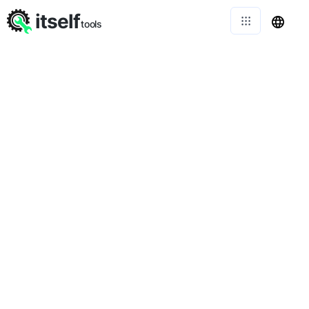
itself
tools