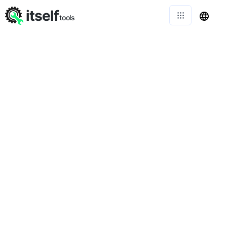
itself
tools