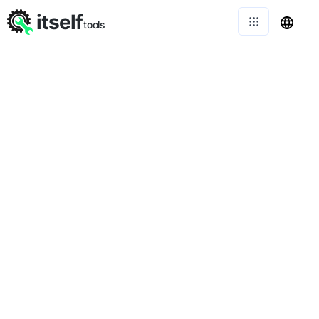
itself
tools