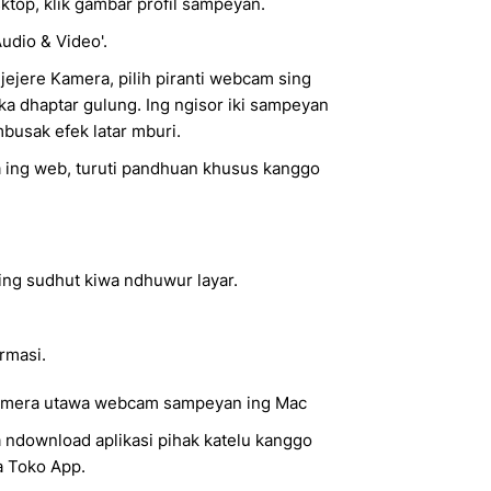
sktop, klik gambar profil sampeyan.
Audio & Video'.
 jejere Kamera, pilih piranti webcam sing
a dhaptar gulung. Ing ngisor iki sampeyan
mbusak efek latar mburi.
 ing web, turuti pandhuan khusus kanggo
 ing sudhut kiwa ndhuwur layar.
rmasi.
 kamera utawa webcam sampeyan ing Mac
 ndownload aplikasi pihak katelu kanggo
 Toko App.