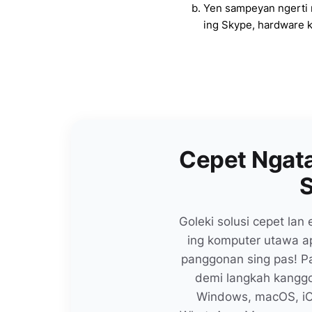
Yen sampeyan ngerti
ing Skype, hardware 
Cepet Ngat
Goleki solusi cepet la
ing komputer utawa ap
panggonan sing pas! Pa
demi langkah kangg
Windows, macOS, iOS