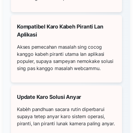
Kompatibel Karo Kabeh Piranti Lan
Aplikasi
Akses pemecahan masalah sing cocog
kanggo kabeh piranti utama lan aplikasi
populer, supaya sampeyan nemokake solusi
sing pas kanggo masalah webcammu.
Update Karo Solusi Anyar
Kabèh pandhuan sacara rutin diperbarui
supaya tetep anyar karo sistem operasi,
piranti, lan piranti lunak kamera paling anyar.