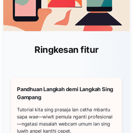
Ringkesan fitur
Pandhuan Langkah demi Langkah Sing
Gampang
Tutorial kita sing prasaja lan cetha mbantu
sapa wae—wiwit pemula nganti profesional
—ngatasi masalah webcam umum lan sing
luwih angel kanthi cepet.