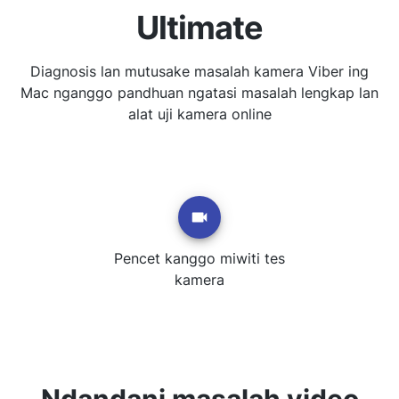
Ultimate
Diagnosis lan mutusake masalah kamera Viber ing
Mac nganggo pandhuan ngatasi masalah lengkap lan
alat uji kamera online
Pencet kanggo miwiti tes
kamera