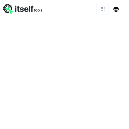
itself
tools