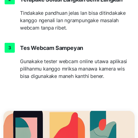
Tindakake pandhuan jelas lan bisa ditindakake
kanggo ngenali lan ngrampungake masalah
webcam tanpa ribet.
Tes Webcam Sampeyan
Gunakake tester webcam online utawa aplikasi
pilihanmu kanggo mriksa manawa kamera wis
bisa digunakake maneh kanthi bener.