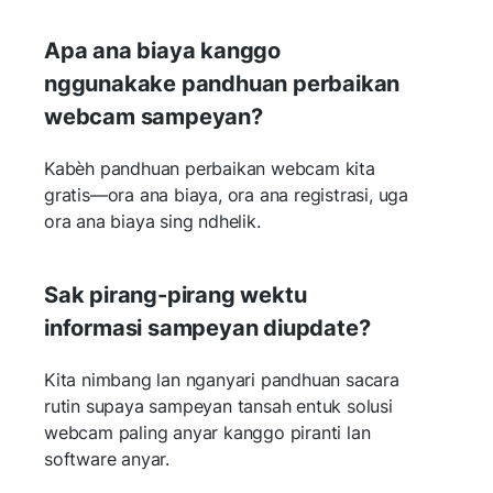
Apa ana biaya kanggo
nggunakake pandhuan perbaikan
webcam sampeyan?
Kabèh pandhuan perbaikan webcam kita
gratis—ora ana biaya, ora ana registrasi, uga
ora ana biaya sing ndhelik.
Sak pirang-pirang wektu
informasi sampeyan diupdate?
Kita nimbang lan nganyari pandhuan sacara
rutin supaya sampeyan tansah entuk solusi
webcam paling anyar kanggo piranti lan
software anyar.