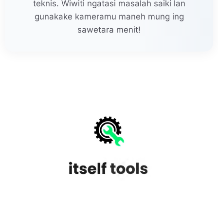
teknis. Wiwiti ngatasi masalah saiki lan
gunakake kameramu maneh mung ing
sawetara menit!