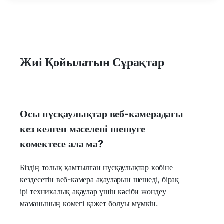
Жиі Қойылатын Сұрақтар
Осы нұсқаулықтар веб-камерадағы
кез келген мәселені шешуге
көмектесе ала ма?
Біздің толық қамтылған нұсқаулықтар көбіне
кездесетін веб-камера ақауларын шешеді, бірақ
ірі техникалық ақаулар үшін кәсіби жөндеу
маманының көмегі қажет болуы мүмкін.