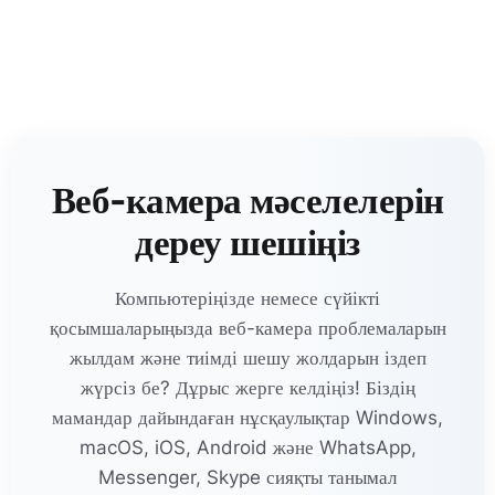
Веб-камера мәселелерін
дереу шешіңіз
Компьютеріңізде немесе сүйікті
қосымшаларыңызда веб-камера проблемаларын
жылдам және тиімді шешу жолдарын іздеп
жүрсіз бе? Дұрыс жерге келдіңіз! Біздің
мамандар дайындаған нұсқаулықтар Windows,
macOS, iOS, Android және WhatsApp,
Messenger, Skype сияқты танымал