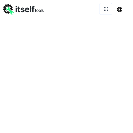
itself
tools