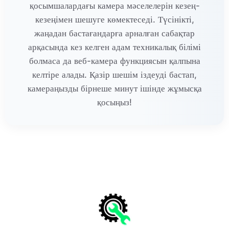
қосымшалардағы камера мәселелерін кезең-
кезеңімен шешуге көмектеседі. Түсінікті,
жаңадан бастағандарға арналған сабақтар
арқасында кез келген адам техникалық білімі
болмаса да веб-камера функциясын қалпына
келтіре алады. Қазір шешім іздеуді бастап,
камераңызды бірнеше минут ішінде жұмысқа
қосыңыз!