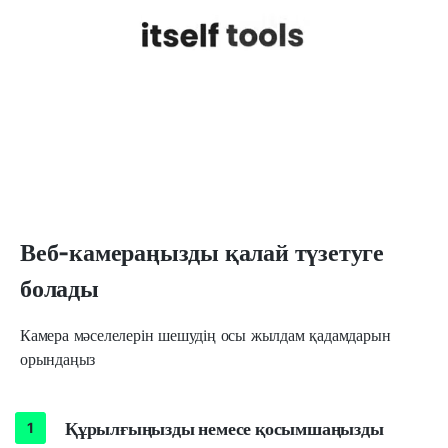
Веб-камераңызды қалай түзетуге
болады
Камера мәселелерін шешудің осы жылдам қадамдарын
орындаңыз
Құрылғыңызды немесе қосымшаңызды