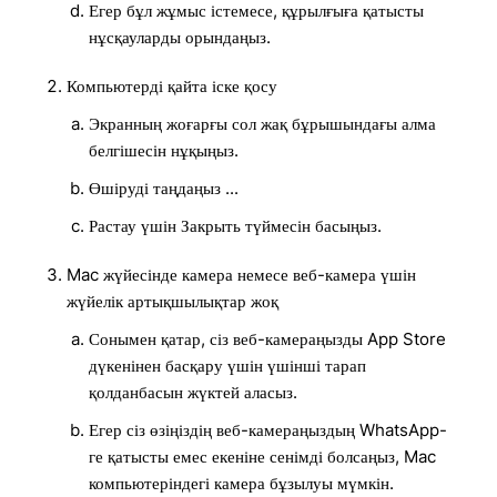
Егер бұл жұмыс істемесе, құрылғыға қатысты
нұсқауларды орындаңыз.
Компьютерді қайта іске қосу
Экранның жоғарғы сол жақ бұрышындағы алма
белгішесін нұқыңыз.
Өшіруді таңдаңыз ...
Растау үшін Закрыть түймесін басыңыз.
Mac жүйесінде камера немесе веб-камера үшін
жүйелік артықшылықтар жоқ
Сонымен қатар, сіз веб-камераңызды App Store
дүкенінен басқару үшін үшінші тарап
қолданбасын жүктей аласыз.
Егер сіз өзіңіздің веб-камераңыздың WhatsApp-
ге қатысты емес екеніне сенімді болсаңыз, Mac
компьютеріндегі камера бұзылуы мүмкін.