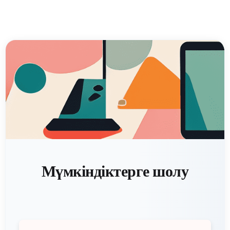
Мүмкіндіктерге шолу