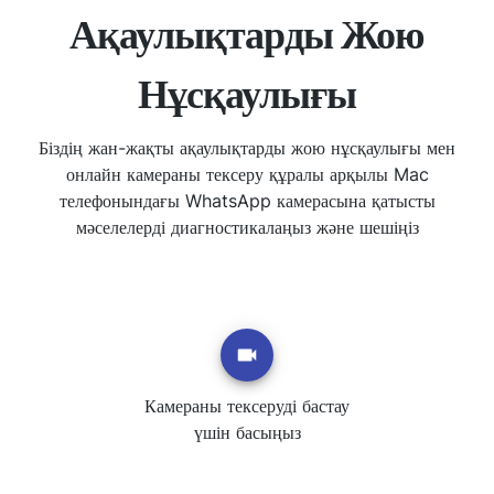
Ақаулықтарды Жою
Нұсқаулығы
Біздің жан-жақты ақаулықтарды жою нұсқаулығы мен
онлайн камераны тексеру құралы арқылы Mac
телефонындағы WhatsApp камерасына қатысты
мәселелерді диагностикалаңыз және шешіңіз
Камераны тексеруді бастау
үшін басыңыз