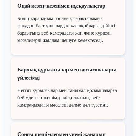
Оңай кезең-кезеңімен нұсқаулықтар
Біздің қарапайым әрі анық сабақтарымыз
жаңадан бастаушылардан кәсіпқойларға дейінгі
барлығына веб-камерадағы жиі және күрделі
мәселелерді жылдам шешуге көмектеседі.
Барлық құрылғылар мен қосымшаларға
үйлесімді
Негізгі құрылғылар мен танымал қосымшаларға
бейімделген шешімдерді қолданып, веб-
камераңыздағы мәселені дәлме-дәл түзетіңіз.
Соңғы шешімдермен үнемі жаңарып