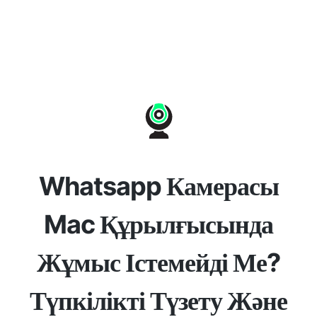
Whatsapp Камерасы
Mac Құрылғысында
Жұмыс Істемейді Ме?
Түпкілікті Түзету Және