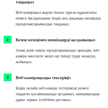
таңдаңыз
Веб-камераңыз ақаулы болып тұрған құрылғыны
немесе бағдарламаны біздің кең ауқымды шешімдер
нұсқаулықтарымыздан таңдаңыз.
Кезең-кезеңімен шешімдерді қолданыңыз
Анық және нақты нұсқауларымызды орындап, веб-
камера мәселесін жеңіл әрі тиімді түрде анықтап,
жойыңыз.
Веб-камераңызды тексеріңіз
Біздің онлайн веб-камера тестерімізді немесе
таңдаған қосымшаңызды қолданып, камераңыздың
дұрыс жұмыс істейтінін растаңыз.