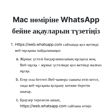
Mac нөміріне WhatsApp
бейне ақауларын түзетіңіз
Https://web.whatsapp.com сайтында қол жетімді
веб-нұсқаны пайдаланыңыз
Жұмыс үстелі бағдарламасының нұсқасы жоқ.
Веб-нұсқа - жұмыс үстелінде қол жетімді жалғыз
нұсқа.
Егер осы беттегі Веб-камера сынағы өтіп кетсе,
онда веб-нұсқаны қолдану нәтиже беретін
шығар.
Браузер терезесін ашып,
https://web.whatsapp.com сайтына өтіңіз