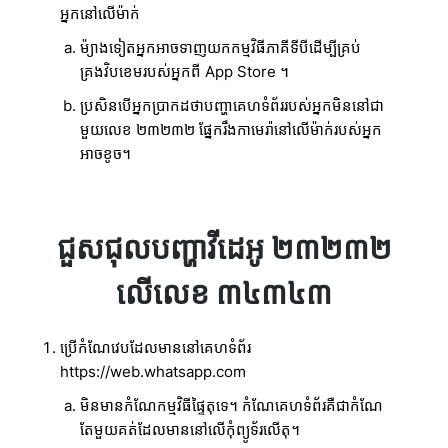
អ្នកនៅលើម៉ាក់
ម៉្យាងទៀតអ្នកអាចទាញយកកម្មវិធីភាគីទីបីដើម្បីគ្រប់
គ្រងវិបខេមរបស់អ្នកពី App Store ។
ប្រសិនបើអ្នកប្រាកដថាបញ្ហាគេហទំព័ររបស់អ្នកមិននៅជា
មួយលេខ ២៣២៣២ ផ្នែករឹងកាមេរ៉ានៅលើម៉ាក់របស់អ្នក
អាចខូច។
ជួសជុលបញ្ហាវីដេអូ ២៣២៣២
លើលេខ ៣៤៣៤៣
ប្រើកំណែវេបដែលមាននៅគេហទំព័រ
https://web.whatsapp.com
មិនមានកំណែកម្មវិធីផ្ទៃតុទេ។ កំណែគេហទំព័រគឺជាកំណែ
តែមួយគត់ដែលមាននៅលើកុំព្យូទ័រលើតុ។