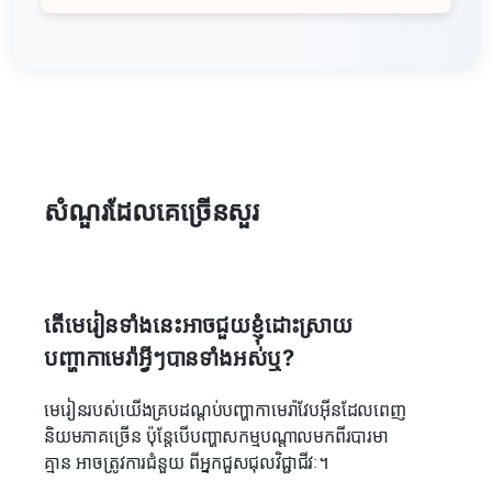
សំណួរ​ដែលគេ​ច្រើន​សួរ
តើមេរៀនទាំងនេះអាចជួយខ្ញុំដោះស្រាយ
បញ្ហាកាមេរ៉ាអ្វីៗបានទាំងអស់ឬ?
មេរៀនរបស់យើងគ្របដណ្តប់បញ្ហាកាមេរ៉ាវែបអ៊ីនដែលពេញ
និយមភាគច្រើន ប៉ុន្តែបើបញ្ហាសកម្មបណ្ដាលមកពីរបារមា
គ្មាន អាចត្រូវការ​ជំនួយ ពីអ្នកជួសជុលវិជ្ជាជីវៈ។