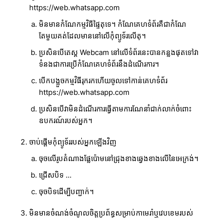
https://web.whatsapp.com
មិនមានកំណែកម្មវិធីផ្ទៃតុទេ។ កំណែគេហទំព័រគឺជាកំណែ
តែមួយគត់ដែលមាននៅលើកុំព្យូទ័រលើតុ។
ប្រសិនបើតេស្ត Webcam នៅលើទំព័រនេះបានកន្លងផុតទៅវា
ទំនងជាការប្រើកំណែគេហទំព័រនឹងដំណើរការ។
បើកបង្អួចកម្មវិធីរុករកហើយចូលទៅកាន់គេហទំព័រ
https://web.whatsapp.com
ប្រសិនបើវាមិនដំណើរការធ្វើតាមការណែនាំជាក់លាក់ចំពោះ
ឧបករណ៍របស់អ្នក។
ចាប់ផ្ដើមកុំព្យូទ័ររបស់អ្នកឡើងវិញ
ចុចលើរូបតំណាងផ្លែប៉ោមនៅជ្រុងខាងឆ្វេងខាងលើនៃអេក្រង់។
ជ្រើសបិទ ...
ចុចបិទដើម្បីបញ្ជាក់។
មិនមានចំណង់ចំណូលចិត្តប្រព័ន្ធសម្រាប់កាមេរ៉ាឬវេបខេមរបស់