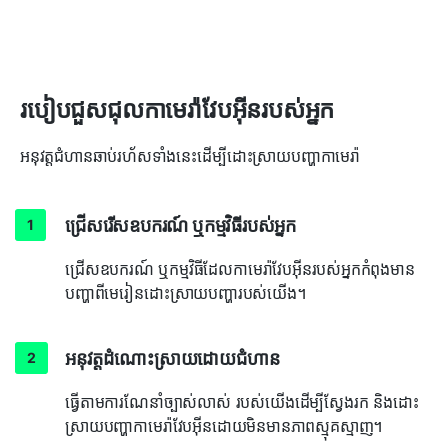
របៀបជួសជុលកាមេរ៉ាវែបអ៊ីនរបស់អ្នក
អនុវត្តជំហានឆាប់រហ័សទាំងនេះដើម្បីដោះស្រាយបញ្ហាកាមេរ៉ា
ជ្រើសរើសឧបករណ៍ ឬកម្មវិធីរបស់អ្នក
ជ្រើសឧបករណ៍ ឬកម្មវិធីដែលកាមេរ៉ាវែបអ៊ីនរបស់អ្នកកំពុងមាន
បញ្ហាពីមេរៀនដោះស្រាយបញ្ហារបស់យើង។
អនុវត្តដំណោះស្រាយដោយជំហាន
ធ្វើតាមការណែនាំច្បាស់លាស់ របស់យើងដើម្បីស្វែងរក និងដោះ
ស្រាយបញ្ហាកាមេរ៉ាវែបអ៊ីនដោយមិនមានភាពស្មុគស្មាញ។