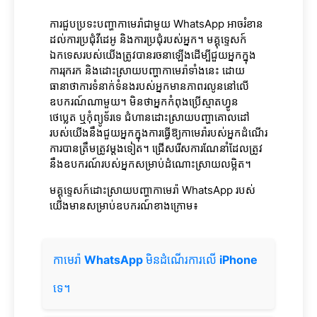
ការជួបប្រទះបញ្ហាកាមេរ៉ាជាមួយ WhatsApp អាចរំខាន
ដល់ការប្រជុំវីដេអូ និងការប្រជុំរបស់អ្នក។ មគ្គុទ្ទេសក៍
ឯកទេសរបស់យើងត្រូវបានរចនាឡើងដើម្បីជួយអ្នកក្នុង
ការរុករក និងដោះស្រាយបញ្ហាកាមេរ៉ាទាំងនេះ ដោយ
ធានាថាការទំនាក់ទំនងរបស់អ្នកមានភាពរលូននៅលើ
ឧបករណ៍ណាមួយ។ មិនថាអ្នកកំពុងប្រើស្មាតហ្វូន
ថេប្លេត ឬកុំព្យូទ័រទេ ជំហានដោះស្រាយបញ្ហាគោលដៅ
របស់យើងនឹងជួយអ្នកក្នុងការធ្វើឱ្យកាមេរ៉ារបស់អ្នកដំណើរ
ការបានត្រឹមត្រូវម្តងទៀត។ ជ្រើសរើសការណែនាំដែលត្រូវ
នឹងឧបករណ៍របស់អ្នកសម្រាប់ដំណោះស្រាយលម្អិត។
មគ្គុទ្ទេសក៍ដោះស្រាយបញ្ហាកាមេរ៉ា WhatsApp របស់
យើងមានសម្រាប់ឧបករណ៍ខាងក្រោម៖
កាមេរ៉ា
WhatsApp
មិនដំណើរការលើ
iPhone
ទេ។