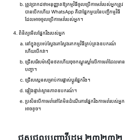
ត្រូវប្រាកដថាអនុញ្ញាតឱ្យកម្មវិធីចូលប្រើកាមេរ៉ារបស់អ្នកត្រូវ
បានបើកហើយ WhatsApp គឺជាផ្នែកមួយនៃបញ្ជីកម្មវិធី
ដែលអាចចូលប្រើកាមេរ៉ារបស់អ្នក។
ពិនិត្យមើលផ្នែករឹងរបស់អ្នក
នៅក្នុងប្រអប់ស្វែងរកស្វែងរកកម្មវិធីគ្រប់គ្រងឧបករណ៍
ហើយបើកវា។
ជ្រើសរើសម៉ាស៊ីនថតហើយចុចកណ្ដុរស្ដាំលើកាមេរ៉ាដែលមាន
បញ្ហា។
ជ្រើសស្កេនសម្រាប់ការផ្លាស់ប្តូរផ្នែករឹង។
ផ្ទៀងផ្ទាត់ស្ថានភាពឧបករណ៍។
ប្រសិនបើកាមេរ៉ានៅតែមិនដំណើរការផ្នែករឹងកាមេរ៉ារបស់អ្នក
អាចខូច។
ជួសជុលបញ្ហាវីដេអូ ២៣២៣២