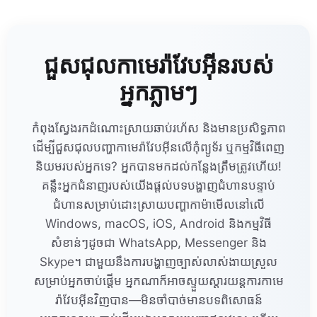
ជួសជុលកាមេរ៉ាវែបអ៊ីនរបស់
អ្នកភ្លាមៗ
កំពុងស្វែងរកដំណោះស្រាយឆាប់រហ័ស និងមានប្រសិទ្ធភាព
ដើម្បីជួសជុលបញ្ហាកាមេរ៉ាវែបអ៊ីនលើកុំព្យូទ័រ ឬកម្មវិធីពេញ
និយមរបស់អ្នកទេ? អ្នកបានមកដល់កន្លែងត្រឹមត្រូវហើយ!
គន្លឹះអ្នកជំនាញរបស់យើងផ្ដល់បទបង្ហាញជំហានបន្ទាប់
ជំហានសម្រាប់ដោះស្រាយបញ្ហាកាម៉ាមើលនៅលើ
Windows, macOS, iOS, Android និងកម្មវិធី
សំខាន់ៗដូចជា WhatsApp, Messenger និង
Skype។ ជាមួយនឹងការបង្ហាញច្បាស់លាស់ងាយស្រួល
សម្រាប់អ្នកចាប់ផ្តើម អ្នកណាក៏អាចស្ទួយស្ដារយន្តការកាមេ
រ៉ាវែបអ៊ីនវិញបាន—មិនចាំបាច់មានបទពិសោធន៍