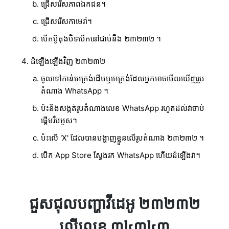
ជ្រើសរើសភាពឯកជន។
ជ្រើសរើសកាមេរ៉ា។
បើកប៊ូតុងបិទបើកនៅជាប់នឹង ២៣២៣២ ។
ដំឡើងឡើងវិញ ២៣២៣២
ចូលទៅកាន់អេក្រង់ដើមឬអេក្រង់ដែលអ្នកអាចមើលឃើញរូប
តំណាង WhatsApp ។
ប៉ះនិងសង្កត់រូបតំណាងលេខ WhatsApp រហូតដល់វាចាប់
ផ្តើមរឹបអូស។
ប៉ះលើ 'X' ដែលបានបង្ហាញខ្លួនលើរូបតំណាង ២៣២៣២ ។
បើក App Store ស្វែងរក WhatsApp ហើយដំឡើងវា។
ជួសជុលបញ្ហាវីដេអូ ២៣២៣២
លើលេខ ៣៤៣៤៣