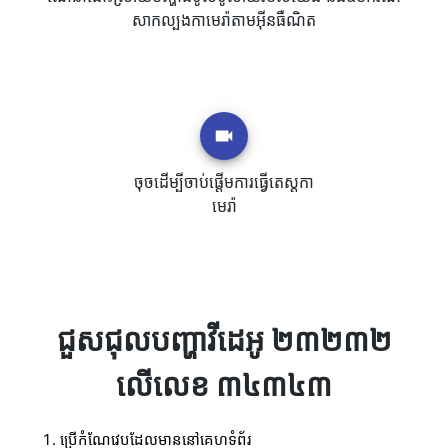
សាកល្បងកាមេរ៉ាតាមអ៊ីនធឺណិត
ចុចដើម្បីចាប់ផ្តើមការធ្វើតេស្តកា
មេរ៉ា
ជួសជុលបញ្ហាវីដេអូ ២៣២៣២
លើលេខ ៣៤៣៤៣
ប្រើកំណែវេបដែលមាននៅគេហទំព័រ