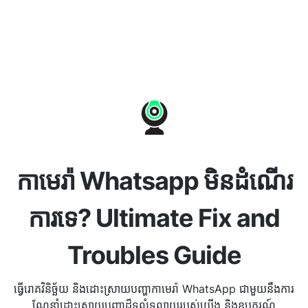
កាមេរ៉ា Whatsapp មិនដំណើរ
ការទេ? Ultimate Fix and
Troubles Guide
ធ្វើរោគវិនិច្ឆ័យ និងដោះស្រាយបញ្ហាកាមេរ៉ា WhatsApp ជាមួយនឹងការ
ណែនាំដោះស្រាយបញ្ហាដ៏ទូលំទូលាយរបស់យើង និងឧបករណ៍