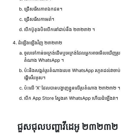
ជ្រើសរើសភាពឯកជន។
ជ្រើសរើសកាមេរ៉ា។
បើកប៊ូតុងបិទបើកនៅជាប់នឹង ២៣២៣២ ។
ដំឡើងឡើងវិញ ២៣២៣២
ចូលទៅកាន់អេក្រង់ដើមឬអេក្រង់ដែលអ្នកអាចមើលឃើញរូប
តំណាង WhatsApp ។
ប៉ះនិងសង្កត់រូបតំណាងលេខ WhatsApp រហូតដល់វាចាប់
ផ្តើមរឹបអូស។
ប៉ះលើ 'X' ដែលបានបង្ហាញខ្លួនលើរូបតំណាង ២៣២៣២ ។
បើក App Store ស្វែងរក WhatsApp ហើយដំឡើងវា។
ជួសជុលបញ្ហាវីដេអូ ២៣២៣២