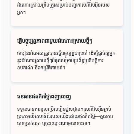
ដំណោះស្រាយត្រឹមត្រូវសម្រាប់បញ្ហាកាមេរ៉ាវែបអ៊ីនរបស់
អ្នក។
ធ្វើបច្ចុប្បន្នភាពជាមួយដំណោះស្រាយថ្មីៗ
មេរៀនទាំងអស់ត្រូវបានធ្វើបច្ចុប្បន្នជាប្រចាំ ដើម្បីផ្តល់ឲ្យអ្នក
នូវដំណោះស្រាយថ្មីៗបំផុតសម្រាប់ប្រព័ន្ធប្រតិបត្តិការ
ឧបករណ៍ និងកម្មវិធីកាមេរ៉ា។
ធនធានឥតគិតថ្លៃពេញលេញ
ទទួលបានការចូលប្រើមេរៀនជួសជុលកាមេរ៉ាវែបអ៊ីនគ្រប់
ប្រភេទលើគេហទំព័ររបស់យើងដោយឥតគិតថ្លៃ—គ្មានការ
បានប្រាក់យក ឬចុះឈ្មោះណាមួយនោះទេ។