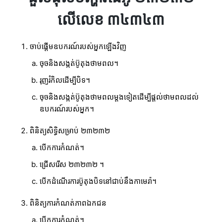
លើលេខ ៣៤៣៤៣
ចាប់ផ្តើមឧបករណ៍របស់អ្នកឡើងវិញ
ចុចនិងសង្កត់ប៊ូតុងថាមពល។
រុញរំកិលដើម្បីបិទ។
ចុចនិងសង្កត់ប៊ូតុងថាមពលម្តងទៀតដើម្បីផ្តល់ថាមពលដល់
ឧបករណ៍របស់អ្នក។
ពិនិត្យសិទ្ធិសម្រាប់ ២៣២៣២
បើកការកំណត់។
ជ្រើសរើស ២៣២៣២ ។
បើកដំណើរការប៊ូតុងបិទនៅជាប់នឹងកាមេរ៉ា។
ពិនិត្យការកំណត់ភាពឯកជន
បើកការកំណត់។