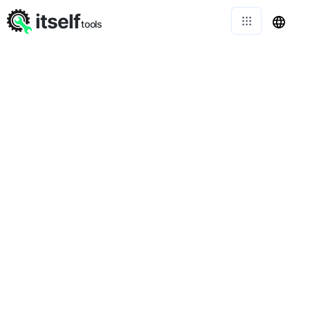
itself
tools