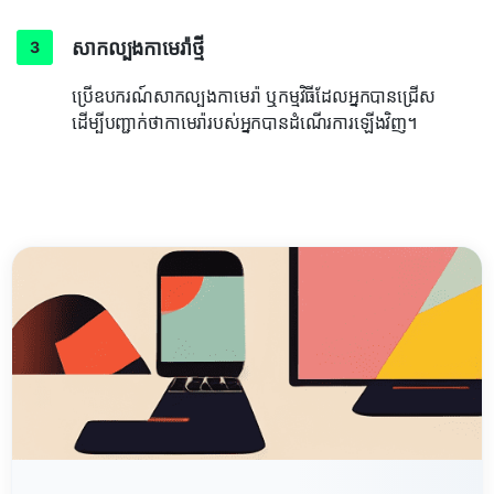
សាកល្បងកាមេរ៉ាថ្មី
ប្រើឧបករណ៍សាកល្បងកាមេរ៉ា ឬកម្មវិធីដែលអ្នកបានជ្រើស
ដើម្បីបញ្ជាក់ថាកាមេរ៉ារបស់អ្នកបានដំណើរការឡើងវិញ។