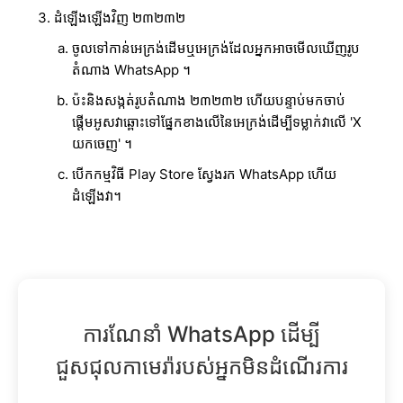
ដំឡើងឡើងវិញ ២៣២៣២
ចូលទៅកាន់អេក្រង់ដើមឬអេក្រង់ដែលអ្នកអាចមើលឃើញរូប
តំណាង WhatsApp ។
ប៉ះនិងសង្កត់រូបតំណាង ២៣២៣២ ហើយបន្ទាប់មកចាប់
ផ្តើមអូសវាឆ្ពោះទៅផ្នែកខាងលើនៃអេក្រង់ដើម្បីទម្លាក់វាលើ 'X
យកចេញ' ។
បើកកម្មវិធី Play Store ស្វែងរក WhatsApp ហើយ
ដំឡើងវា។
ការណែនាំ WhatsApp ដើម្បី
ជួសជុលកាមេរ៉ារបស់អ្នកមិនដំណើរការ