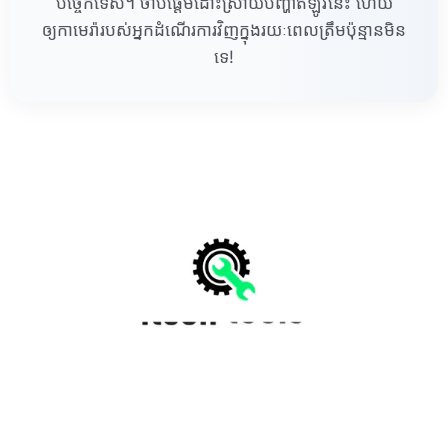
បច្ចេកទេស។ ចាប់ផ្តើមដោះស្រាយបញ្ហាឥឡូវនេះ ហើយ
ឲ្យកាមេរ៉ារបស់អ្នកដំណើរការវិញក្នុងរយៈពេលត្រឹមប៉ុន្មានមិន
ទេ!