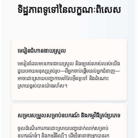
ទិដ្ឋភាពទូទៅនៃលក្ខណៈពិសេស
មេរៀនជំហានងាយស្រួល
មេរៀនដែលមានភាពងាយស្រួល និងច្បាស់លាស់របស់យើង
ជួយអោយមនុស្សគ្រប់រូប—ពីអ្នកចាប់ផ្តើមដល់អ្នកជំនាញ—
អាចដោះស្រាយបញ្ហាកាមេរ៉ាវែបអ៊ីនទូទៅ និងដំណោះ
ស្រាយខ្ពស់បានយ៉ាងរហ័ស។
សម្របសម្រួលសម្រាប់ឧបករណ៍ និងកម្មវិធីគ្រប់ប្រភេទ
ចូលដំណើរការការដោះស្រាយបញ្ហាជាក់លាក់សម្រាប់
ឧបករណ៍ធំៗ និងកម្មវិធីល្បីៗ ដើម្បីធានាថាអ្នកបានរក