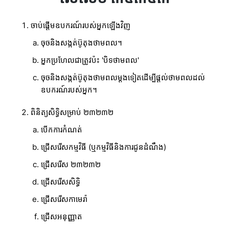
ចាប់ផ្តើមឧបករណ៍របស់អ្នកឡើងវិញ
ចុចនិងសង្កត់ប៊ូតុងថាមពល។
អ្នកប្រហែលជាត្រូវប៉ះ 'បិទថាមពល'
ចុចនិងសង្កត់ប៊ូតុងថាមពលម្តងទៀតដើម្បីផ្តល់ថាមពលដល់
ឧបករណ៍របស់អ្នក។
ពិនិត្យសិទ្ធិសម្រាប់ ២៣២៣២
បើកការកំណត់
ជ្រើសរើសកម្មវិធី (ឬកម្មវិធីនិងការជូនដំណឹង)
ជ្រើសរើស ២៣២៣២
ជ្រើសរើសសិទ្ធិ
ជ្រើសរើសកាមេរ៉ា
ជ្រើសអនុញ្ញាត