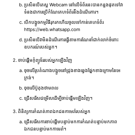
ប្រសិនបើតេស្ត Webcam នៅលើទំព័រនេះបានកន្លងផុតទៅវា
ទំនងជាការប្រើកំណែគេហទំព័រនឹងដំណើរការ។
បើកបង្អួចកម្មវិធីរុករកហើយចូលទៅកាន់គេហទំព័រ
https://web.whatsapp.com
ប្រសិនបើវាមិនដំណើរការធ្វើតាមការណែនាំជាក់លាក់ចំពោះ
ឧបករណ៍របស់អ្នក។
ចាប់ផ្ដើមកុំព្យូទ័ររបស់អ្នកឡើងវិញ
ចុចលើរូបតំណាងបង្អួចនៅជ្រុងខាងឆ្វេងផ្នែកខាងក្រោមនៃអេ
ក្រង់។
ចុចលើប៊ូតុងថាមពល
ជ្រើសរើសជម្រើសដើម្បីចាប់ផ្តើមឡើងវិញ។
ពិនិត្យការកំណត់ភាពឯកជនកាមេរ៉ារបស់អ្នក
ជ្រើសរើសការចាប់ផ្តើមបន្ទាប់មកការកំណត់បន្ទាប់មកភាព
ឯកជនបន្ទាប់មកកាមេរ៉ា។