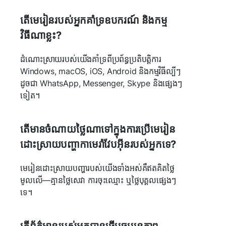
តើមេរៀនរបស់អ្នកគាំទ្រឧបករណ៍ និងកម្ម
វិធីណាខ្លះ?
ដំណោះស្រាយរបស់យើងគាំទ្រពីប្រព័ន្ធប្រតិបត្តិការ
Windows, macOS, iOS, Android និងកម្មវិធីល្បីៗ
ដូចជា WhatsApp, Messenger, Skype និងផ្សេងៗ
ទៀត។
តើមានចំណាយថ្លៃណាទៅក្នុងការប្រើមេរៀន
ដោះស្រាយបញ្ហាកាមេរ៉ាវែបអ៊ីនរបស់អ្នកទេ?
មេរៀនដោះស្រាយបញ្ហារបស់យើងទាំងអស់គឺឥតគិតថ្លៃ
មូលលើ—គ្មានថ្លៃសេវា ការចុះឈ្មោះ ឬថ្លៃបុគ្គលផ្សេងៗ
ទេ។
តើព័ត៌មានរបស់អ្នកបានធ្វើបច្ចុប្បន្នភាព