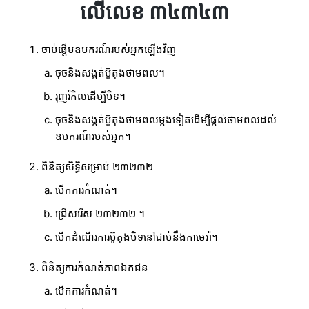
លើលេខ ៣៤៣៤៣
ចាប់ផ្តើមឧបករណ៍របស់អ្នកឡើងវិញ
ចុចនិងសង្កត់ប៊ូតុងថាមពល។
រុញរំកិលដើម្បីបិទ។
ចុចនិងសង្កត់ប៊ូតុងថាមពលម្តងទៀតដើម្បីផ្តល់ថាមពលដល់
ឧបករណ៍របស់អ្នក។
ពិនិត្យសិទ្ធិសម្រាប់ ២៣២៣២
បើកការកំណត់។
ជ្រើសរើស ២៣២៣២ ។
បើកដំណើរការប៊ូតុងបិទនៅជាប់នឹងកាមេរ៉ា។
ពិនិត្យការកំណត់ភាពឯកជន
បើកការកំណត់។