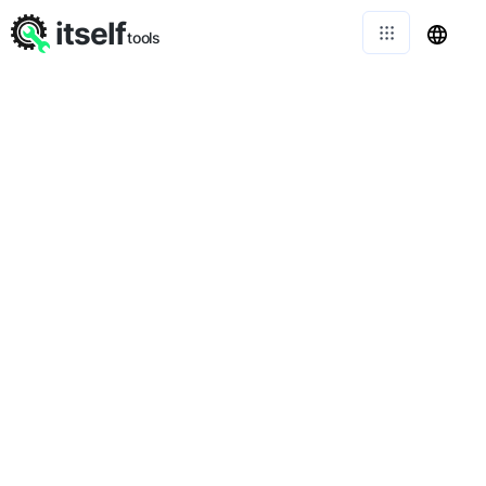
itself
tools