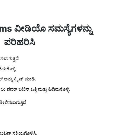
ams ವೀಡಿಯೊ ಸಮಸ್ಯೆಗಳನ್ನು
ಪರಿಹರಿಸಿ
ಲಾಗುತ್ತಿದೆ
ಿದುಕೊಳ್ಳಿ.
ಅನ್ನು ಸ್ಲೈಡ್ ಮಾಡಿ.
ಲು ಪವರ್ ಬಟನ್ ಒತ್ತಿ ಮತ್ತು ಹಿಡಿದುಕೊಳ್ಳಿ.
ಲಿಸಲಾಗುತ್ತಿದೆ
್ ಬಟನ್ ಸಕ್ರಿಯಗೊಳಿಸಿ.