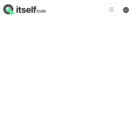
itself
tools