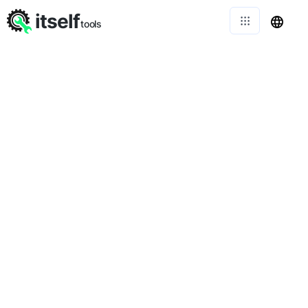
itself
tools