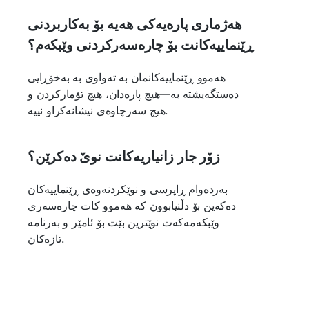
هەژماری پارەیەکی هەیە بۆ بەکاربردنی
ڕێنماییەکانت بۆ چارەسەرکردنی وێبکەم؟
هەموو ڕێنماییەکانمان بە تەواوی بە بەخۆڕایی
دەستگەیشتە بە—هیچ پارەدان، هیچ تۆمارکردن و
هیچ سەرچاوەی نیشانەکراو نییە.
زۆر جار زانیاریەکانت نوێ دەکرێن؟
بەردەوام ڕاپرسی و نوێکردنەوەی ڕێنماییەکان
دەکەین بۆ دڵنیابوون کە هەموو کات چارەسەری
وێبکەمەکەت نوێترین بێت بۆ ئامێر و بەرنامە
تازەکان.