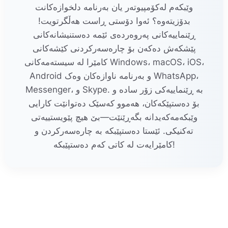
وێبکەم لەکۆمپیوتەر یان بەرنامە دلخوازەکانت
بدۆزیتەوە؟ ئەوا دۆستی ڕاست هەڵگرتویت!
ڕێنماییەکانی پەروەردەی ئێمە دەستنیشانەکانی
پێشکەش دەکەن بۆ چارەسەرکردنی کێشەکانی
کامێرا لە سیستەمەکانی Windows، macOS، iOS،
Android و بەرنامە ناوازەکان وەک WhatsApp،
Messenger، و Skype. بە ڕێنماییەکی زۆر سادە و
بۆ دەستپێکەکان، هەموو کەسێک دەتوانێت کارایی
وێبکەمەکەیدانە بگەڕێنێت—بێ هیچ پێویستییەتی
تەکنیکی. ئێستا دەستپێبکە بە چارەسەرکردن و
کامێرایەت لە کاتی کەم دەستپێبکە!