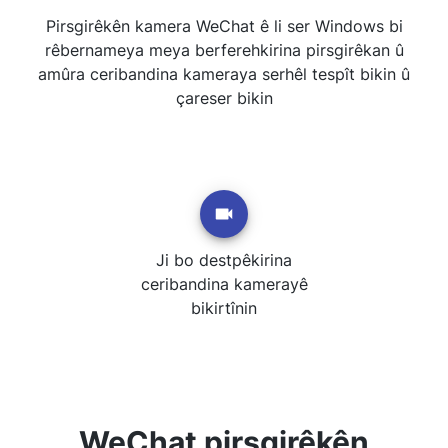
Pirsgirêkên kamera WeChat ê li ser Windows bi
rêbernameya meya berferehkirina pirsgirêkan û
amûra ceribandina kameraya serhêl tespît bikin û
çareser bikin
Ji bo destpêkirina
ceribandina kamerayê
bikirtînin
WeChat pirsgirêkên