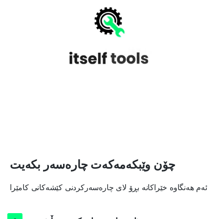
چۆن وێبکەمەکەت چارەسەر بکەیت
ئەم هەنگاوە خێراکانە بڕۆ لای چارەسەرکردنی کێشەکانی کامێرا