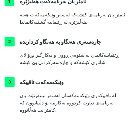
ئامێر یان بەرنامەکەت هەڵبژێرە
ئامێر یان بەرنامەی کێشەکە لەسەر وێبکەمەکەت هەیە
هەڵبژێرە لە ڕێنماییە گشتیەکانماندا.
چارەسەری هەنگاو بە هەنگاو کرداربدە
ڕێنماییەکانمان بە شێوەی ڕوون و بەکارگیر بڕۆ لای
شانازی کێشەکە و چارەسەرکردنی بێ کێشە.
وێبکەمەکەت تاقیبکە
لە تاقیبکەری وێبکەمەکەمان لەسەر ئینتەرنێت یان
بەرنامەی دیارت کردووە بەکارببە بۆ دڵنیابوون کە
کامێرایت هەڵاتووە.