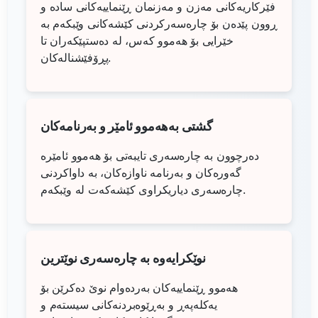
فێرکاریەکانی مەزن و مەزنمان ڕێنماییەکانی سادە و
ڕوون پێدەن بۆ چارەسەرکردنی کێشەکانی وێبکەم بە
خێرایی بۆ هەموو کەس، لە دەستپێکەران تا
پڕۆفێشنالەکان.
گشتی بەهەموو ئامێر و بەرنامەکان
دەرچوون بە چارەسەری تایبەتی بۆ هەموو ئامێرە
گەورەکان و بەرنامە ناوازەکان، بە داواکردنی
چارەسەری دیاریکراوی کێشەکەت لە وێبکەم.
نوێکرایەوە بە چارەسەری نوێترین
هەموو ڕێنماییەکان بەردەوام نوێ دەکرێن بۆ
یەکلەپەڕ و بەڕێوەبردنەکانی سیستەم و