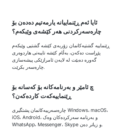
ئایا ئەم ڕێنماییانە یارمەتیم دەدەن بۆ
چارەسەرکردنی هەر کێشەی وێبکەم؟
ڕێنماییە گشتیەکانمان زۆربەی کێشە گشتیی وێبکەم
پێڕاست دەکەن، بەڵام کێشە تایبەتی هاردوەری
گەورە دەبێت لە لایەن ئامرازێکی پیشەسازی
چارەسەر بکرێت.
چ ئامێر و بەرنامەکانە بۆ کەسانە بۆ
ڕێنماییەکەت کاردەکەن؟
چارەسەرییەکانمان پشتگیری Windows، macOS،
iOS، Android، و بەرنامە سەرکردەکان وەک
WhatsApp، Messenger، Skype و زیاتر دەن.