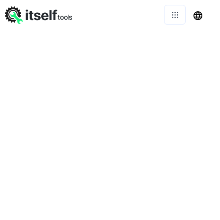
itself
tools