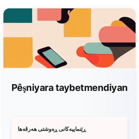
Pêşniyara taybetmendiyan
ڕێنماییەکانی ڕەوشتی هەرڤەها