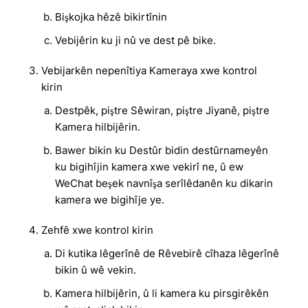
Bişkojka hêzê bikirtînin
Vebijêrin ku ji nû ve dest pê bike.
Vebijarkên nepenîtiya Kameraya xwe kontrol
kirin
Destpêk, piştre Sêwiran, piştre Jiyanê, piştre
Kamera hilbijêrin.
Bawer bikin ku Destûr bidin destûrnameyên
ku bigihîjin kamera xwe vekirî ne, û ew
WeChat beşek navnîşa serîlêdanên ku dikarin
kamera we bigihîje ye.
Zehfê xwe kontrol kirin
Di kutika lêgerînê de Rêvebirê cîhaza lêgerînê
bikin û wê vekin.
Kamera hilbijêrin, û li kamera ku pirsgirêkên