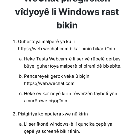
vîdyoyê li Windows rast
bikin
Guhertoya malperê ya ku li
https://web.wechat.com bikar bînin bikar bînin
Heke Testa Webcam-ê li ser vê rûpelê derbas
bûye, guhertoya malperê bi piranî dê bixebite.
Pencereyek gerok veke û biçin
https://web.wechat.com
Heke ev kar neyê kirin rêwerzên taybetî yên
amûrê xwe bişopînin.
Piştgiriya komputera xwe nû kirin
Li ser îkonê windows-ê li quncika çepê ya
çepê ya screenê bikirtînin.