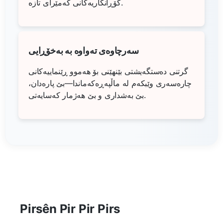
گۆڕانکاریەکانی کەمێرای تازە.
سەرچاوەی تەواوە بە بەخۆڕایی
گرتنی دەستگەیشتی بێنهێنی بۆ هەموو ڕێنماییەکانی
چارەسەری وێبکەم لە ماڵپەڕەکەماندا—بێ پارەدان،
بێ بەشداری و بێ هەژمار کەسایەتی.
Pirsên Pir Pir Pirs