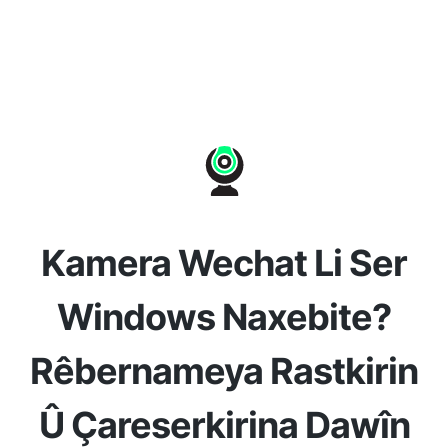
Kamera Wechat Li Ser
Windows Naxebite?
Rêbernameya Rastkirin
Û Çareserkirina Dawîn