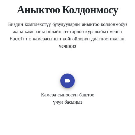
Аныктоо Колдонмосу
Биздин комплекстүү бузулууларды аныктоо колдонмобуз
жана камераны онлайн тестирлөө куралыбыз менен
FaceTime камерасынын көйгөйлөрүн диагностикалап,
чечиңиз
Камера сыноосун баштоо
үчүн басыңыз