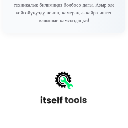
техникалык билимиңиз болбосо дагы. Азыр эле
көйгөйүңүздү чечип, камераңыз кайра иштеп
калышын камсыздаңыз!