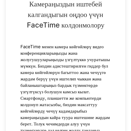
Камераңыздын иштебей
калгандыгын оңдоо үчүн
FaceTime колдонмолору
FaceTime менен камера көйгөйлөрү видео
конференцияларыңызды жана
жолугушууларыңызды үзгүлтүккө учуратышы
мүмкүн. Биздин адистештирилген гиддер бул
камера көйгөйлөрүн багыттоо жана чечүүгө
жардам берүү үчүн иштелип чыккан жана
байланыштарыңыз бардык түзмөктөрдө
үзгүлтүксүз болушун камсыз кылат.
Смартфонду, планшетти же компьютерди
колдонуп жатасызбы, биздин максаттуу
көйгөйлөрдү чечүү кадамдарыбыз
камераңыздын кайра туура иштешине жардам
берет. Толук чечимдерди алуу үчүн
түзмөгүңүзгө дал келген жолду тандаңыз.