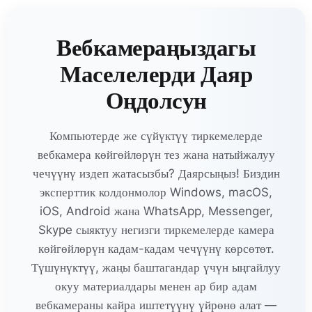
Вебкамераңыздагы
Маселелерди Даяр
Оңдолсун
Компьютерде же сүйүктүү тиркемелерде
вебкамера көйгөйлөрүн тез жана натыйжалуу
чечүүнү издеп жатасызбы? Даярсыңыз! Биздин
эксперттик колдонмолор Windows, macOS,
iOS, Android жана WhatsApp, Messenger,
Skype сыяктуу негизги тиркемелерде камера
көйгөйлөрүн кадам-кадам чечүүнү көрсөтөт.
Түшүнүктүү, жаңы баштагандар үчүн ыңгайлуу
окуу материалдары менен ар бир адам
вебкамераны кайра иштетүүнү үйрөнө алат —