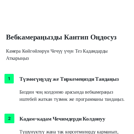
Вебкамераңызды Кантип Оңдосуз
Камера Көйгөйлөрүн Чечүү үчүн Тез Кадамдарды
Аткарыңыз
Түзмөгүңүздү же Тиркемеңизди Тандаңыз
Биздин чоң колдонмо арасында вебкамераңыз
иштебей жаткан түзмөк же программаны тандаңыз.
Кадам-кадам Чечимдерди Колдонуу
Түшүнүктүү жана так көрсөтмөлөрдү карманып,