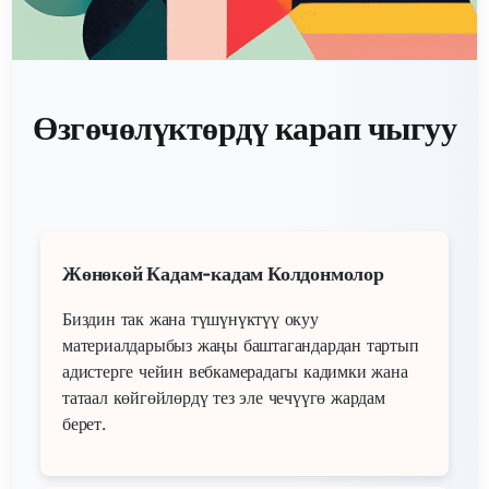
Өзгөчөлүктөрдү карап чыгуу
Жөнөкөй Кадам-кадам Колдонмолор
Биздин так жана түшүнүктүү окуу
материалдарыбыз жаңы баштагандардан тартып
адистерге чейин вебкамерадагы кадимки жана
татаал көйгөйлөрдү тез эле чечүүгө жардам
берет.