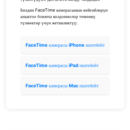
Биздин FaceTime камерасынын көйгөйлөрүн
аныктоо боюнча колдонмолор төмөнкү
түзмөктөр үчүн жеткиликтүү:
FaceTime
камерасы
iPhone
иштебейт
FaceTime
камерасы
iPad
иштебейт
FaceTime
камерасы
Mac
иштебейт