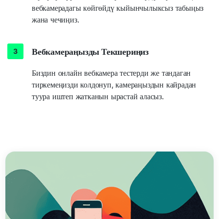
вебкамерадагы көйгөйдү кыйынчылыксыз табыңыз
жана чечиңиз.
Вебкамераңызды Текшериңиз
Биздин онлайн вебкамера тестерди же тандаган
тиркемеңизди колдонуп, камераңыздын кайрадан
туура иштеп жатканын ырастай аласыз.