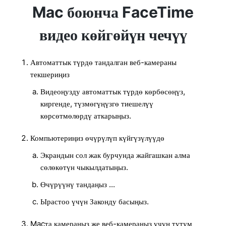
Mac боюнча FaceTime
видео көйгөйүн чечүү
Автоматтык түрдө тандалган веб-камераны
текшериңиз
Видеоңузду автоматтык түрдө көрбөсөңүз,
киргенде, түзмөгүңүзгө тиешелүү
көрсөтмөлөрдү аткарыңыз.
Компьютериңиз өчүрүлүп күйгүзүлүүдө
Экрандын сол жак бурчунда жайгашкан алма
сөлөкөтүн чыкылдатыңыз.
Өчүрүүнү тандаңыз ...
Ырастоо үчүн Законду басыңыз.
Macта камераңыз же веб-камераңыз үчүн тутум