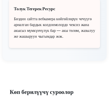
Толук Тегерек Ресурс
Биздин сайтта вебкамера көйгөйлөрүн чечүүгө
арналган бардык колдонмолордо чексиз жана
акысыз мүмкүнчүлүк бар — акы төлөм, жазылуу
же жашыруун чыгымдар жок.
Көп берилүүчү суроолор