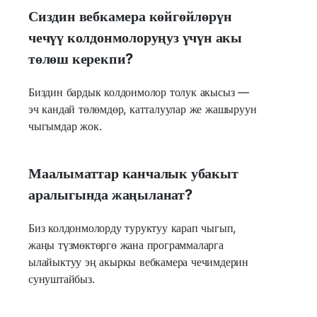
Сиздин вебкамера көйгөйлөрүн
чечүү колдонмолоруңуз үчүн акы
төлөш керекпи?
Биздин бардык колдонмолор толук акысыз —
эч кандай төлөмдөр, катталуулар же жашыруун
чыгымдар жок.
Маалыматтар канчалык убакыт
аралыгында жаңыланат?
Биз колдонмолорду туруктуу карап чыгып,
жаңы түзмөктөргө жана программаларга
ылайыктуу эң акыркы вебкамера чечимдерин
сунуштайбыз.