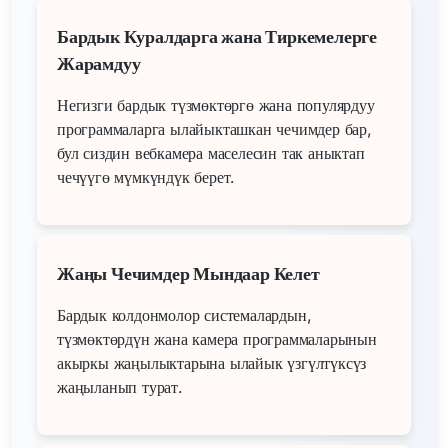
Бардык Куралдарга жана Тиркемелерге
Жарамдуу
Негизги бардык түзмөктөргө жана популярдуу
программаларга ылайыкташкан чечимдер бар,
бул сиздин вебкамера маселесин так аныктап
чечүүгө мүмкүндүк берет.
Жаңы Чечимдер Мындаар Келет
Бардык колдонмолор системалардын,
түзмөктөрдүн жана камера программаларынын
акыркы жаңылыктарына ылайык үзгүлтүксүз
жаңыланып турат.