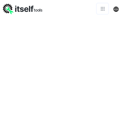
itself
tools