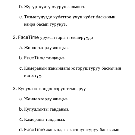
Жүгүрткүчтү өчүрүп салыңыз.
Түзмөгүңүздү кубаттоо үчүн кубат баскычын
кайра басып туруңуз.
FaceTime уруксаттарын текшерүүдө
Жөндөөлөрдү ачыңыз.
FaceTime тандаңыз.
Камеранын жанындагы которуштуруу баскычын
иштетүү.
Купуялык жөндөөлөрүн текшерүү
Жөндөөлөрдү ачыңыз.
Купуялыкты тандаңыз.
Камераны тандаңыз.
FaceTime жанындагы которуштуруу баскычын