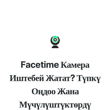
Facetime Камера
Иштебей Жатат? Түпкү
Оңдоо Жана
Мүчүлүштүктөрдү