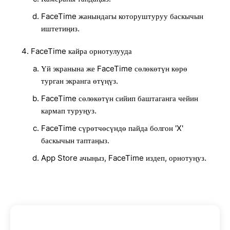
FaceTime жанындагы которуштуруу баскычын
иштетиңиз.
FaceTime кайра орнотулууда
Үй экранына же FaceTime сөлөкөтүн көрө
турган экранга өтүңүз.
FaceTime сөлөкөтүн сийип баштаганга чейин
кармап туруңуз.
FaceTime сүрөтчөсүндө пайда болгон 'X'
баскычын таптаңыз.
App Store ачыңыз, FaceTime издеп, орнотуңуз.