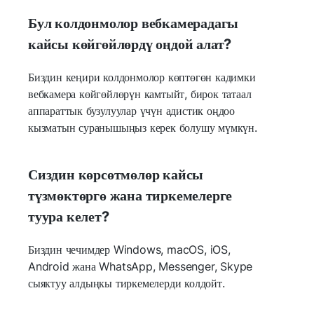
Бул колдонмолор вебкамерадагы
кайсы көйгөйлөрдү оңдой алат?
Биздин кеңири колдонмолор көптөгөн кадимки
вебкамера көйгөйлөрүн камтыйт, бирок татаал
аппараттык бузулуулар үчүн адистик оңдоо
кызматын суранышыңыз керек болушу мүмкүн.
Сиздин көрсөтмөлөр кайсы
түзмөктөргө жана тиркемелерге
туура келет?
Биздин чечимдер Windows, macOS, iOS,
Android жана WhatsApp, Messenger, Skype
сыяктуу алдыңкы тиркемелерди колдойт.