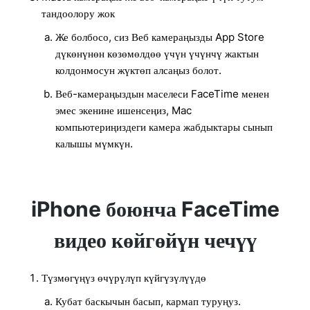
тандоолору жок
Же болбосо, сиз Веб камераңызды App Store
дүкөнүнөн көзөмөлдөө үчүн үчүнчү жактын
колдонмосун жүктөп алсаңыз болот.
Веб-камераңыздын маселеси FaceTime менен
эмес экенине ишенсеңиз, Mac
компьютериңиздеги камера жабдыктары сынып
калышы мүмкүн.
iPhone боюнча FaceTime
видео көйгөйүн чечүү
Түзмөгүңүз өчүрүлүп күйгүзүлүүдө
Кубат баскычын басып, кармап туруңуз.