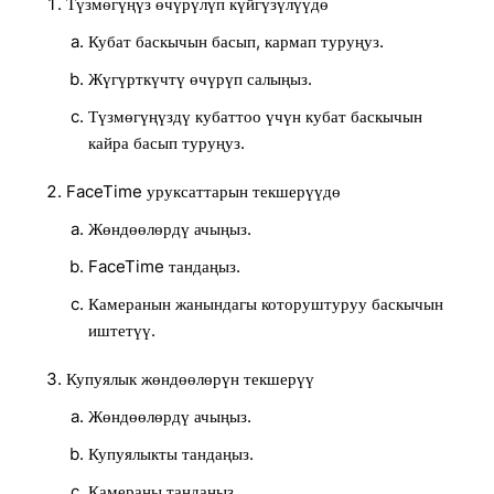
Түзмөгүңүз өчүрүлүп күйгүзүлүүдө
Кубат баскычын басып, кармап туруңуз.
Жүгүрткүчтү өчүрүп салыңыз.
Түзмөгүңүздү кубаттоо үчүн кубат баскычын
кайра басып туруңуз.
FaceTime уруксаттарын текшерүүдө
Жөндөөлөрдү ачыңыз.
FaceTime тандаңыз.
Камеранын жанындагы которуштуруу баскычын
иштетүү.
Купуялык жөндөөлөрүн текшерүү
Жөндөөлөрдү ачыңыз.
Купуялыкты тандаңыз.
Камераны тандаңыз.