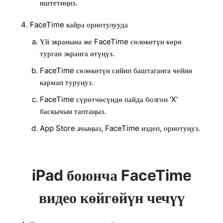
иштетиңиз.
FaceTime кайра орнотулууда
Үй экранына же FaceTime сөлөкөтүн көрө
турган экранга өтүңүз.
FaceTime сөлөкөтүн сийип баштаганга чейин
кармап туруңуз.
FaceTime сүрөтчөсүндө пайда болгон 'X'
баскычын таптаңыз.
App Store ачыңыз, FaceTime издеп, орнотуңуз.
iPad боюнча FaceTime
видео көйгөйүн чечүү