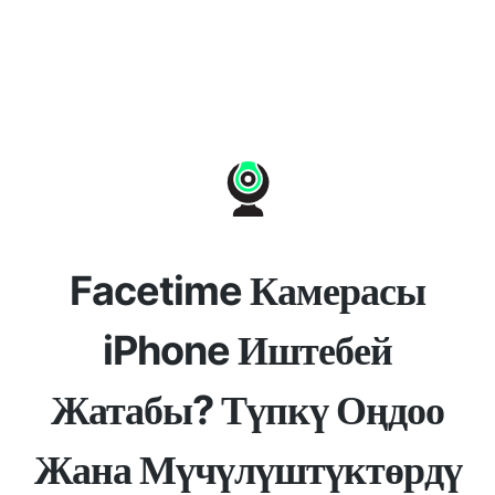
Facetime Камерасы
iPhone Иштебей
Жатабы? Түпкү Оңдоо
Жана Мүчүлүштүктөрдү