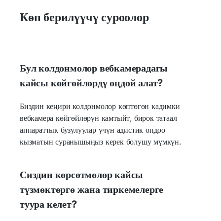
Көп берилүүчү суроолор
Бул колдонмолор вебкамерадагы
кайсы көйгөйлөрдү оңдой алат?
Биздин кеңири колдонмолор көптөгөн кадимки
вебкамера көйгөйлөрүн камтыйт, бирок татаал
аппараттык бузулуулар үчүн адистик оңдоо
кызматын суранышыңыз керек болушу мүмкүн.
Сиздин көрсөтмөлөр кайсы
түзмөктөргө жана тиркемелерге
туура келет?