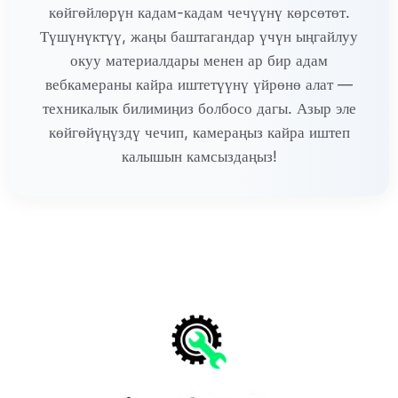
көйгөйлөрүн кадам-кадам чечүүнү көрсөтөт.
Түшүнүктүү, жаңы баштагандар үчүн ыңгайлуу
окуу материалдары менен ар бир адам
вебкамераны кайра иштетүүнү үйрөнө алат —
техникалык билимиңиз болбосо дагы. Азыр эле
көйгөйүңүздү чечип, камераңыз кайра иштеп
калышын камсыздаңыз!