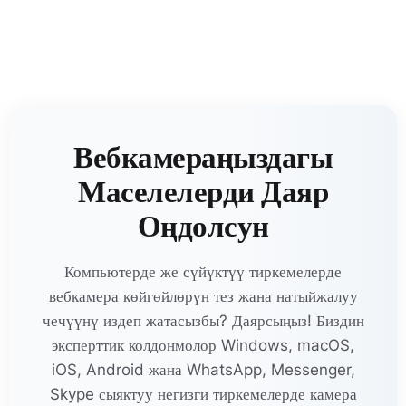
Вебкамераңыздагы
Маселелерди Даяр
Оңдолсун
Компьютерде же сүйүктүү тиркемелерде
вебкамера көйгөйлөрүн тез жана натыйжалуу
чечүүнү издеп жатасызбы? Даярсыңыз! Биздин
эксперттик колдонмолор Windows, macOS,
iOS, Android жана WhatsApp, Messenger,
Skype сыяктуу негизги тиркемелерде камера