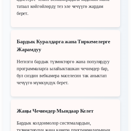
татаал көйгөйлөрдү тез эле чечүүгө жардам
берет.
Бардык Куралдарга жана Тиркемелерге
Жарамдуу
Негизги бардык түзмөктөргө жана популярдуу
программаларга ылайыкташкан чечимдер бар,
бул сиздин вебкамера маселесин так аныктап
чечүүгө мүмкүндүк берет.
Жаңы Чечимдер Мындаар Келет
Бардык колдонмолор системалардын,
түзмөктөрдүн жана камера программаларынын