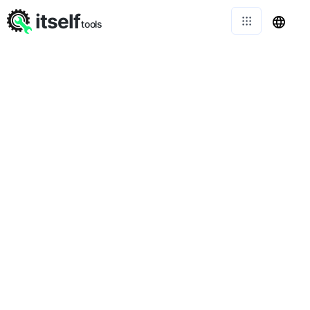
itself
tools