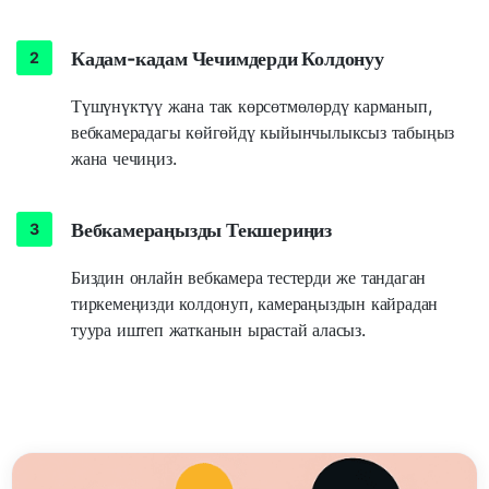
Кадам-кадам Чечимдерди Колдонуу
Түшүнүктүү жана так көрсөтмөлөрдү карманып,
вебкамерадагы көйгөйдү кыйынчылыксыз табыңыз
жана чечиңиз.
Вебкамераңызды Текшериңиз
Биздин онлайн вебкамера тестерди же тандаган
тиркемеңизди колдонуп, камераңыздын кайрадан
туура иштеп жатканын ырастай аласыз.