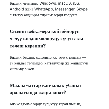
Биздин чечимдер Windows, macOS, iOS,
Android жана WhatsApp, Messenger, Skype
сыяктуу алдыңкы тиркемелерди колдойт.
Сиздин вебкамера көйгөйлөрүн
чечүү колдонмолоруңуз үчүн акы
төлөш керекпи?
Биздин бардык колдонмолор толук акысыз —
эч кандай төлөмдөр, катталуулар же жашыруун
чыгымдар жок.
Маалыматтар канчалык убакыт
аралыгында жаңыланат?
Биз колдонмолорду туруктуу карап чыгып,