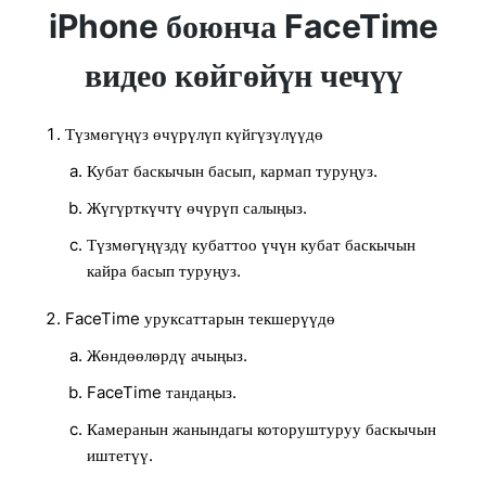
iPhone боюнча FaceTime
видео көйгөйүн чечүү
Түзмөгүңүз өчүрүлүп күйгүзүлүүдө
Кубат баскычын басып, кармап туруңуз.
Жүгүрткүчтү өчүрүп салыңыз.
Түзмөгүңүздү кубаттоо үчүн кубат баскычын
кайра басып туруңуз.
FaceTime уруксаттарын текшерүүдө
Жөндөөлөрдү ачыңыз.
FaceTime тандаңыз.
Камеранын жанындагы которуштуруу баскычын
иштетүү.