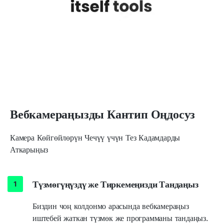
Вебкамераңызды Кантип Оңдосуз
Камера Көйгөйлөрүн Чечүү үчүн Тез Кадамдарды
Аткарыңыз
Түзмөгүңүздү же Тиркемеңизди Тандаңыз
Биздин чоң колдонмо арасында вебкамераңыз
иштебей жаткан түзмөк же программаны тандаңыз.