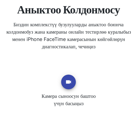
Аныктоо Колдонмосу
Биздин комплекстүү бузулууларды аныктоо боюнча
колдонмобуз жана камераны онлайн тестирлөө куралыбыз
менен iPhone FaceTime камерасынын көйгөйлөрүн
диагностикалап, чечиңиз
Камера сыноосун баштоо
үчүн басыңыз