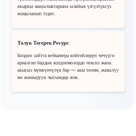
акыркы жаңылыктарына ылайык үзгүлтүксүз
жаңыланып турат.
Толук Тегерек Ресурс
Биздин сайтта вебкамера көйгөйлөрүн чечүүгө
арналган бардык колдонмолордо чексиз жана
акысыз мүмкүнчүлүк бар — акы төлөм, жазылуу
же жашыруун чыгымдар жок.