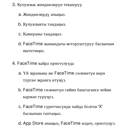
Купуялык жөндөөлөрүн текшерүү
Жөндөөлөрдү ачыңыз.
Купуялыкты тандаңыз.
Камераны тандаңыз.
FaceTime жанындагы которуштуруу баскычын
иштетиңиз.
FaceTime кайра орнотулууда
Үй экранына же FaceTime сөлөкөтүн көрө
турган экранга өтүңүз.
FaceTime сөлөкөтүн сийип баштаганга чейин
кармап туруңуз.
FaceTime сүрөтчөсүндө пайда болгон 'X'
баскычын таптаңыз.
App Store ачыңыз, FaceTime издеп, орнотуңуз.