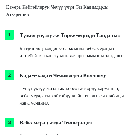
Камера Көйгөйлөрүн Чечүү үчүн Тез Кадамдарды
Аткарыңыз
Түзмөгүңүздү же Тиркемеңизди Тандаңыз
Биздин чоң колдонмо арасында вебкамераңыз
иштебей жаткан түзмөк же программаны тандаңыз.
Кадам-кадам Чечимдерди Колдонуу
Түшүнүктүү жана так көрсөтмөлөрдү карманып,
вебкамерадагы көйгөйдү кыйынчылыксыз табыңыз
жана чечиңиз.
Вебкамераңызды Текшериңиз