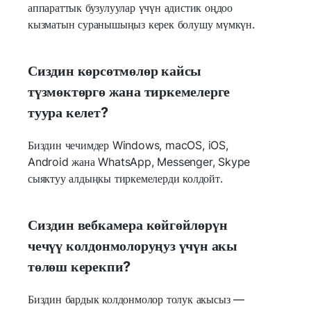
аппараттык бузулуулар үчүн адистик оңдоо
кызматын суранышыңыз керек болушу мүмкүн.
Сиздин көрсөтмөлөр кайсы
түзмөктөргө жана тиркемелерге
туура келет?
Биздин чечимдер Windows, macOS, iOS,
Android жана WhatsApp, Messenger, Skype
сыяктуу алдыңкы тиркемелерди колдойт.
Сиздин вебкамера көйгөйлөрүн
чечүү колдонмолоруңуз үчүн акы
төлөш керекпи?
Биздин бардык колдонмолор толук акысыз —