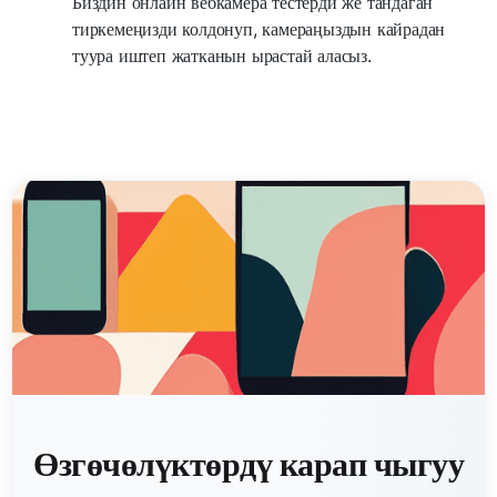
Биздин онлайн вебкамера тестерди же тандаган
тиркемеңизди колдонуп, камераңыздын кайрадан
туура иштеп жатканын ырастай аласыз.
Өзгөчөлүктөрдү карап чыгуу