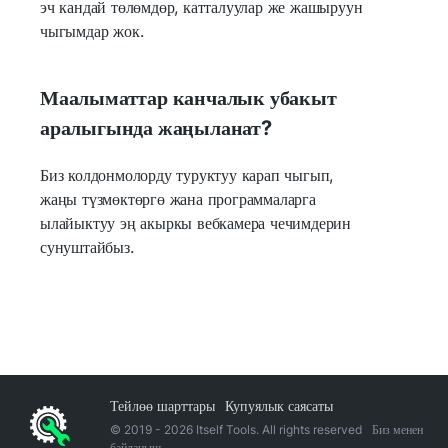
эч кандай төлөмдөр, катталуулар же жашыруун
чыгымдар жок.
Маалыматтар канчалык убакыт
аралыгында жаңыланат?
Биз колдонмолорду туруктуу карап чыгып,
жаңы түзмөктөргө жана программаларга
ылайыктуу эң акыркы вебкамера чечимдерин
сунуштайбыз.
Тейлөө шарттары
Купуялык саясаты
© 2019 -
2026
Itself Tools. All rights reserved
Биз менен
байланыш