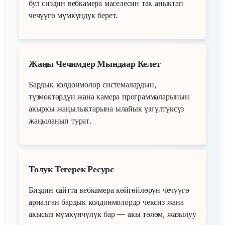
бул сиздин вебкамера маселесин так аныктап
чечүүгө мүмкүндүк берет.
Жаңы Чечимдер Мындаар Келет
Бардык колдонмолор системалардын,
түзмөктөрдүн жана камера программаларынын
акыркы жаңылыктарына ылайык үзгүлтүксүз
жаңыланып турат.
Толук Тегерек Ресурс
Биздин сайтта вебкамера көйгөйлөрүн чечүүгө
арналган бардык колдонмолордо чексиз жана
акысыз мүмкүнчүлүк бар — акы төлөм, жазылуу