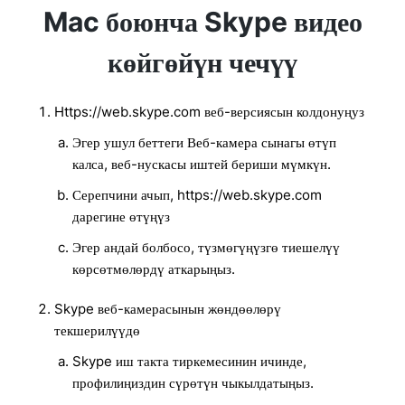
Mac боюнча Skype видео
көйгөйүн чечүү
Https://web.skype.com веб-версиясын колдонуңуз
Эгер ушул беттеги Веб-камера сынагы өтүп
калса, веб-нускасы иштей бериши мүмкүн.
Серепчини ачып, https://web.skype.com
дарегине өтүңүз
Эгер андай болбосо, түзмөгүңүзгө тиешелүү
көрсөтмөлөрдү аткарыңыз.
Skype веб-камерасынын жөндөөлөрү
текшерилүүдө
Skype иш такта тиркемесинин ичинде,
профилиңиздин сүрөтүн чыкылдатыңыз.