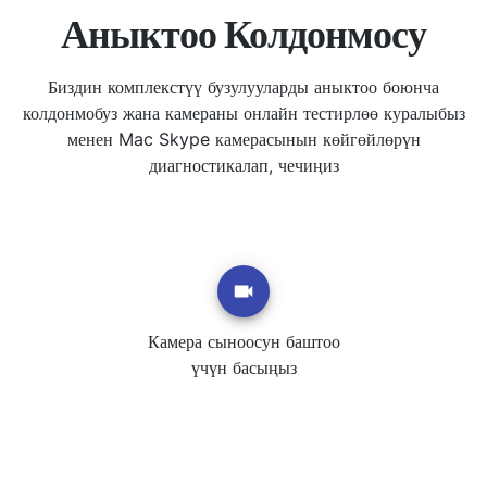
Аныктоо Колдонмосу
Биздин комплекстүү бузулууларды аныктоо боюнча
колдонмобуз жана камераны онлайн тестирлөө куралыбыз
менен Mac Skype камерасынын көйгөйлөрүн
диагностикалап, чечиңиз
Камера сыноосун баштоо
үчүн басыңыз