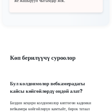
же жашыруун чыгымдар жок.
Көп берилүүчү суроолор
Бул колдонмолор вебкамерадагы
кайсы көйгөйлөрдү оңдой алат?
Биздин кеңири колдонмолор көптөгөн кадимки
вебкамера көйгөйлөрүн камтыйт, бирок татаал