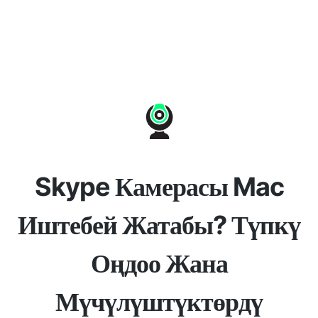
Skype Камерасы Mac
Иштебей Жатабы? Түпкү
Оңдоо Жана
Мүчүлүштүктөрдү