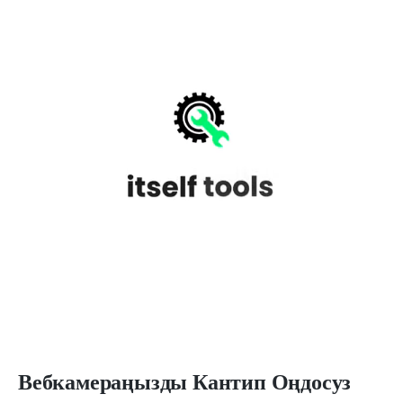
Вебкамераңызды Кантип Оңдосуз