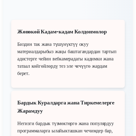
Жөнөкөй Кадам-кадам Колдонмолор
Биздин так жана түшүнүктүү окуу
материалдарыбыз жаңы баштагандардан тартып
адистерге чейин вебкамерадагы кадимки жана
татаал көйгөйлөрдү тез эле чечүүгө жардам
берет.
Бардык Куралдарга жана Тиркемелерге
Жарамдуу
Негизги бардык түзмөктөргө жана популярдуу
программаларга ылайыкташкан чечимдер бар,