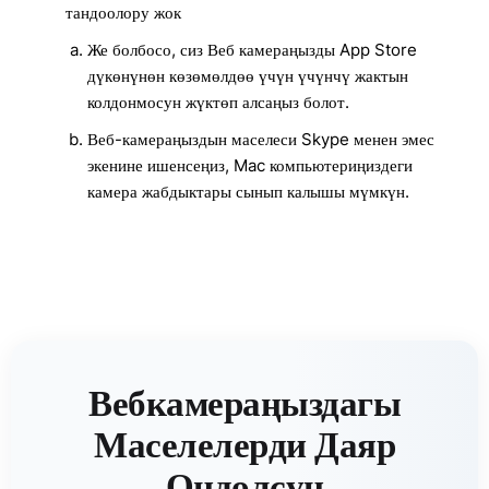
тандоолору жок
Же болбосо, сиз Веб камераңызды App Store
дүкөнүнөн көзөмөлдөө үчүн үчүнчү жактын
колдонмосун жүктөп алсаңыз болот.
Веб-камераңыздын маселеси Skype менен эмес
экенине ишенсеңиз, Mac компьютериңиздеги
камера жабдыктары сынып калышы мүмкүн.
Вебкамераңыздагы
Маселелерди Даяр
Оңдолсун