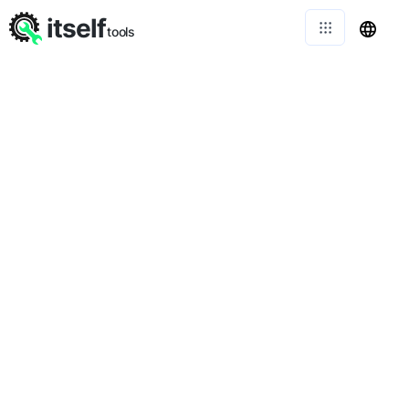
itself
tools