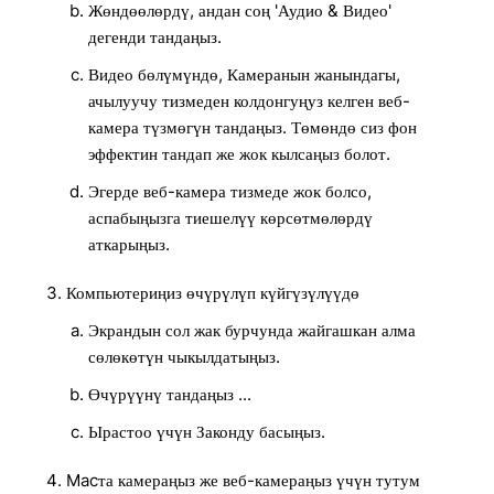
Жөндөөлөрдү, андан соң 'Аудио & Видео'
дегенди тандаңыз.
Видео бөлүмүндө, Камеранын жанындагы,
ачылуучу тизмеден колдонгуңуз келген веб-
камера түзмөгүн тандаңыз. Төмөндө сиз фон
эффектин тандап же жок кылсаңыз болот.
Эгерде веб-камера тизмеде жок болсо,
аспабыңызга тиешелүү көрсөтмөлөрдү
аткарыңыз.
Компьютериңиз өчүрүлүп күйгүзүлүүдө
Экрандын сол жак бурчунда жайгашкан алма
сөлөкөтүн чыкылдатыңыз.
Өчүрүүнү тандаңыз ...
Ырастоо үчүн Законду басыңыз.
Macта камераңыз же веб-камераңыз үчүн тутум