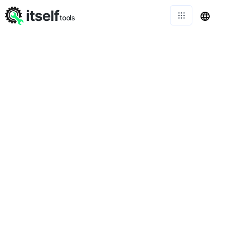
itself
tools