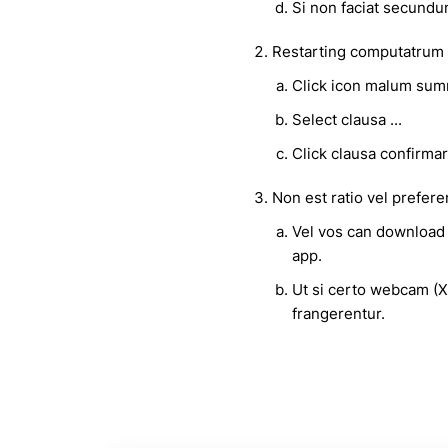
Si non faciat secund
Restarting computatrum
Click icon malum summ
Select clausa ...
Click clausa confirmar
Non est ratio vel prefe
Vel vos can download 
app.
Ut si certo webcam (X
frangerentur.