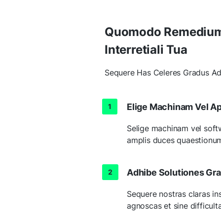
Quomodo Remedium 
Interretiali Tua
Sequere Has Celeres Gradus A
Elige Machinam Vel A
Selige machinam vel softw
amplis duces quaestionu
Adhibe Solutiones Gr
Sequere nostras claras in
agnoscas et sine difficult