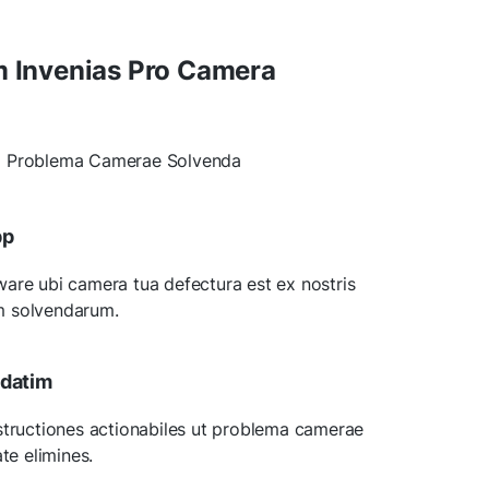
Invenias Pro Camera
d Problema Camerae Solvenda
pp
are ubi camera tua defectura est ex nostris
m solvendarum.
adatim
structiones actionabiles ut problema camerae
ate elimines.