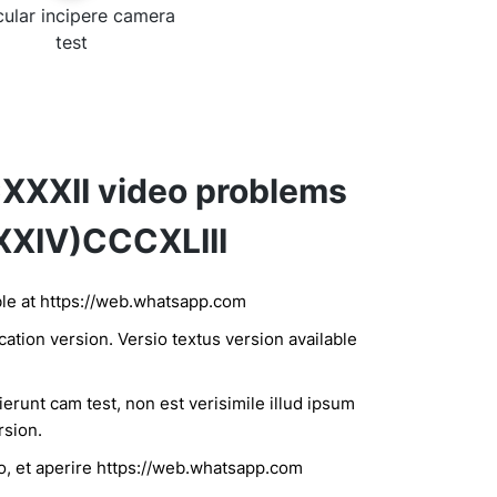
cular incipere camera
test
CXXXII video problems
XXXIV)CCCXLIII
able at https://web.whatsapp.com
ation version. Versio textus version available
ierunt cam test, non est verisimile illud ipsum
rsion.
o, et aperire https://web.whatsapp.com