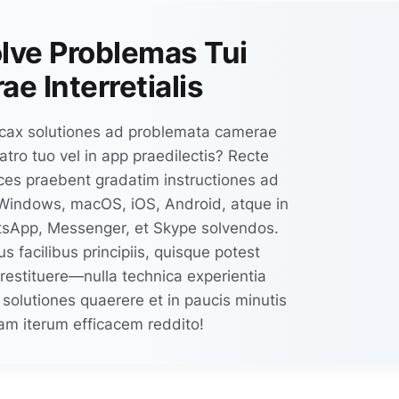
lve Problemas Tui
e Interretialis
ficax solutiones ad problemata camerae
tatro tuo vel in app praedilectis? Recte
duces praebent gradatim instructiones ad
Windows, macOS, iOS, Android, atque in
atsApp, Messenger, et Skype solvendos.
us facilibus principiis, quisque potest
estituere—nulla technica experientia
c solutiones quaerere et in paucis minutis
m iterum efficacem reddito!