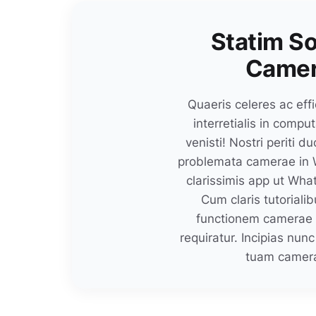
Statim So
Camera
Quaeris celeres ac ef
interretialis in compu
venisti! Nostri periti 
problemata camerae in 
clarissimis app ut Wh
Cum claris tutorialib
functionem camerae r
requiratur. Incipias nun
tuam camera