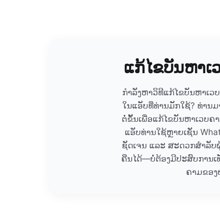
ແກ້ໄຂບັນຫາເວ
ກຳລັງຫາວິທີແກ້ໄຂບັນຫາເວ
ໃນແອັບທີ່ທ່ານມັກໃຊ້? ທ່ານມາ
ຕໍ່ຂັ້ນເພື່ອແກ້ໄຂບັນຫາເ
ແອັບທ່ານໃຊ້ຫຼາຍເຊັ່ນ Wh
ຊັດເຈນ ແລະ ສະດວກສໍາລັບຜູ້
ຄືນໄດ້—ບໍ່ຕ້ອງມີປະສົບການເ
ຄາມຂອງທ