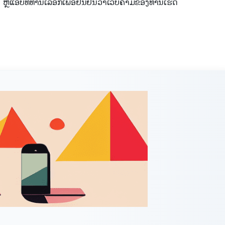
ແອັບທີ່ທ່ານເລືອກເພື່ອຢື່ນຢັນວ່າເວບຄາມຂອງທ່ານເຮັດ