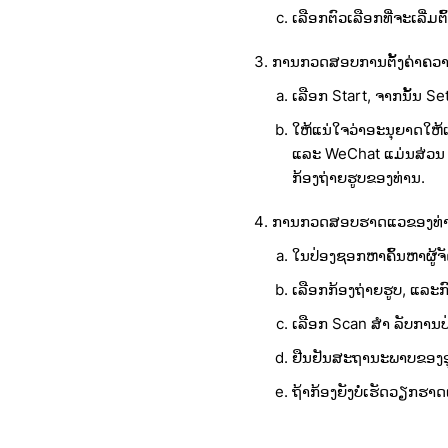
ເລືອກຕົວເລືອກທີ່ຈະເລີ່ມຕົ
ການກວດສອບການຕັ້ງຄ່າຄວາ
ເລືອກ Start, ຈາກນັ້ນ Se
ໃຫ້ແນ່ໃຈວ່າອະນຸຍາດໃຫ້ແອ
ແລະ WeChat ແມ່ນສ່ວນ ໜຶ
ກ້ອງຖ່າຍຮູບຂອງທ່ານ.
ການກວດສອບຮາດແວຂອງທ່
ໃນປ່ອງຊອກຫາຄົ້ນຫາຜູ້
ເລືອກກ້ອງຖ່າຍຮູບ, ແລະກົ
ເລືອກ Scan ສຳ ລັບການ
ຢືນຢັນສະຖານະພາບຂອງອ
ຖ້າກ້ອງຍັງບໍ່ເຮັດວຽກ