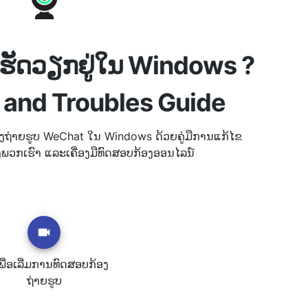
່ເຮັດວຽກຢູ່ໃນ Windows ?
x and Troubles Guide
ງຖ່າຍຮູບ WeChat ໃນ Windows ດ້ວຍຄູ່ມືການແກ້ໄຂ
ງພວກເຮົາ ແລະເຄື່ອງມືທົດສອບກ້ອງອອນໄລນ໌
ພື່ອເລີ່ມການທົດສອບກ້ອງ
ຖ່າຍຮູບ