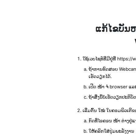
ແກ້ໄຂບັນ
ໃຊ້ເວບໄຊທ໌ທີ່ມີຢູ່ທີ່ https
ຖ້າການທົດສອບ Webcam ໃ
ເຮັດວຽກໄດ້.
ເປີດ ໜ້າ ຈໍ browser ແລ
ຖ້າສິ່ງນີ້ບໍ່ເຮັດວຽກປ
ເລີ່ມຕົ້ນ ໃໝ່ ໃນຄອມພິວເຕີ
ກົດທີ່ໄອຄອນ ໜ້າ ຕ່າງຢູ່ແ
ໃຫ້ຄລິກໃສ່ປຸ່ມພະລັງງານ