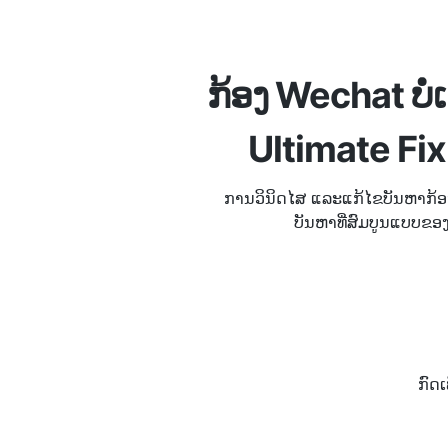
ກ້ອງ Wechat ບໍ
Ultimate Fi
ການວິນິດໄສ ແລະແກ້ໄຂບັນຫາກ້ອ
ບັນຫາທີ່ສົມບູນແບບຂອ
ກົດເ