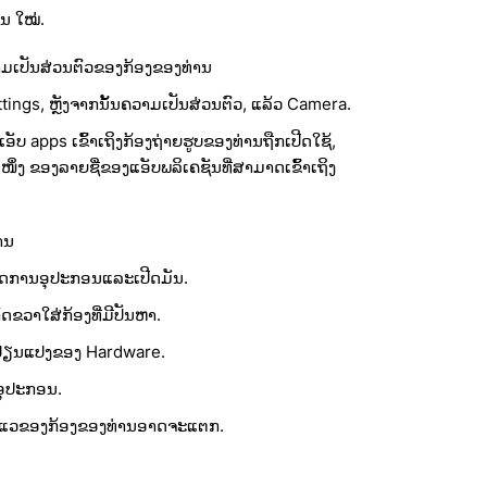
້ນ ໃໝ່.
ມເປັນສ່ວນຕົວຂອງກ້ອງຂອງທ່ານ
ttings, ຫຼັງຈາກນັ້ນຄວາມເປັນສ່ວນຕົວ, ແລ້ວ Camera.
ັບ apps ເຂົ້າເຖິງກ້ອງຖ່າຍຮູບຂອງທ່ານຖືກເປີດໃຊ້,
່ງ ຂອງລາຍຊື່ຂອງແອັບພລິເຄຊັນທີ່ສາມາດເຂົ້າເຖິງ
ານ
ຈັດການອຸປະກອນແລະເປີດມັນ.
ດຂວາໃສ່ກ້ອງທີ່ມີປັນຫາ.
ປ່ຽນແປງຂອງ Hardware.
ຸປະກອນ.
ຮາດແວຂອງກ້ອງຂອງທ່ານອາດຈະແຕກ.