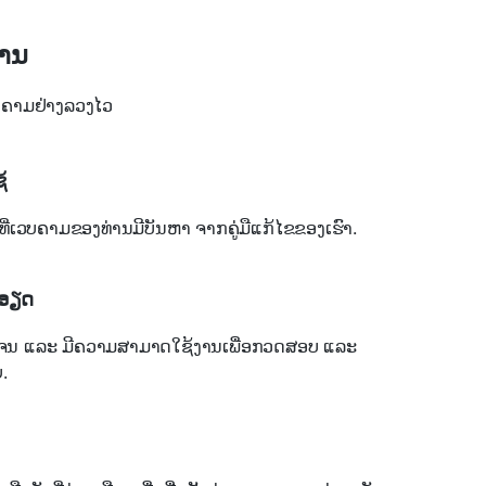
່ານ
ເວບຄາມຢ່າງລວງໄວ
້
ີ່ເວບຄາມຂອງທ່ານມີບັນຫາ ຈາກຄູ່ມືແກ້ໄຂຂອງເຮົາ.
ະອຽດ
ເຈນ ແລະ ມີຄວາມສາມາດໃຊ້ງານເພື່ອກວດສອບ ແລະ
.