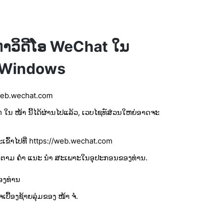
ຫາວິດີໂອ WeChat ໃນ
Windows
://web.wechat.com
ນ ໜ້າ ນີ້ໄດ້ຜ່ານໄປແລ້ວ, ເວບໄຊທ໌ສ່ວນໃຫຍ່ອາດຈະ
ະເຂົ້າໄປທີ່ https://web.wechat.com
ະຕິບັດຕາມ ຄຳ ແນະ ນຳ ສະເພາະໃນອຸປະກອນຂອງທ່ານ.
ຂອງທ່ານ
ຈເບື້ອງຊ້າຍລຸ່ມຂອງ ໜ້າ ຈໍ.