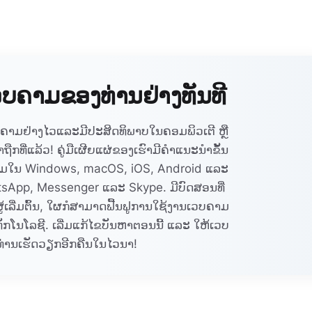
ບຄາມຂອງທ່ານຢ່າງທັນທີ
ບຄາມຢ່າງໄວແລະມີປະສິດທິພາບໃນຄອມພິວເຕີ ຫຼື
ຖືກທີ່ແລ້ວ! ຄູ່ມືເຜີຍແຜ່ຂອງເຮົາມີຄໍາແນະນຳຂັ້ນ
ວບຄາມໃນ Windows, macOS, iOS, Android ແລະ
atsApp, Messenger ແລະ Skype. ມີບົດສອນທີ່
ເລີ່ມຕົ້ນ, ໃຜກໍສາມາດຟື້ນຟູການໃຊ້ງານເວບຄາມ
ທັກໂນໂລຊີ. ເລີ່ມແກ້ໄຂບັນຫາຕອນນີ້ ແລະ ໃຫ້ເວບ
່ານເຮັດວຽກອີກຄືນໃນໄວນາ!