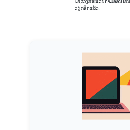
ໃຊ້ຕວງສອບເວບຄາມອອນໄລນ ຫຼື
ວຽກອີກແລ້ວ.