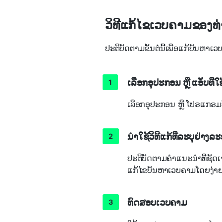
ວິທີແກ້ໄຂເວບຄາມຂອງທ
ປະຕິບັດຕາມຂັ້ນຕໍ່ນີ້ເພື່ອແກ້ບັນຫາ
ເລືອກອຸປະກອນ ຫຼື ແອັບທີ່ໃຊ
ເລືອກອຸປະກອນ ຫຼື ໂປຣແກຣມທ
ນຳໃຊ້ວິທີແກ້ທີ່ລະບຸຢ່າງລ
ປະຕິບັດຕາມຄຳແນະນຳທີ່ຊັດ
ແກ້ໄຂບັນຫາເວບຄາມໂດຍງ່າຍ
ທົດສອບເວບຄາມ