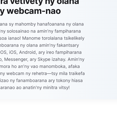
 vetivety ny olana
ny webcam-nao
gana sy mahomby hanafoanana ny olana
ny solosainao na amin'ny fampiharana
soa ianao! Manome torolalana tsikelikely
boarana ny olana amin'ny fakantsary
S, iOS, Android, ary ireo fampiharana
, Messenger, ary Skype izahay. Amin'ny
 mora ho an'ny vao manomboka, afaka
ny webcam ny rehetra—tsy mila traikefa
izao ny fanamboarana ary tokony hiasa
aranao ao anatin'ny minitra vitsy!