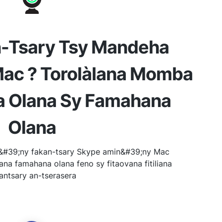
-Tsary Tsy Mandeha
ac ? Torolàlana Momba
 Olana Sy Famahana
Olana
&#39;ny fakan-tsary Skype amin&#39;ny Mac
na famahana olana feno sy fitaovana fitiliana
antsary an-tserasera