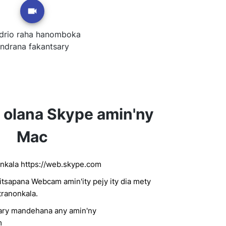
ndrio raha hanomboka
ndrana fakantsary
olana Skype amin'ny
Mac
nkala https://web.skype.com
itsapana Webcam amin'ity pejy ity dia mety
tranonkala.
 ary mandehana any amin'ny
m