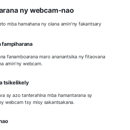
arana ny webcam-nao
reto mba hamahana ny olana amin'ny fakantsary
a fampiharana
alana fanamboarana maro ananantsika ny fitaovana
ana amin'ny webcam.
 tsikelikely
va sy azo tanterahina mba hamantarana sy
ny webcam tsy misy sakantsakana.
nao