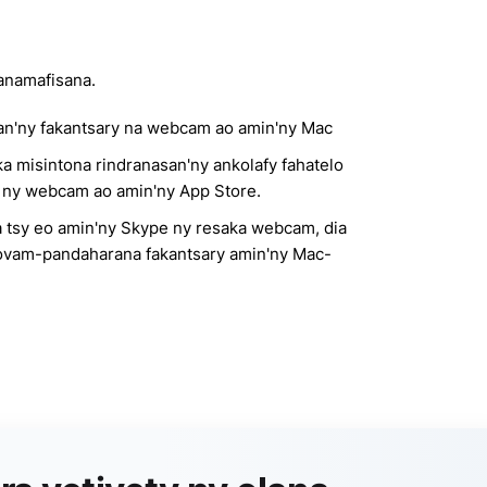
anamafisana.
o an'ny fakantsary na webcam ao amin'ny Mac
ka misintona rindranasan'ny ankolafy fahatelo
 ny webcam ao amin'ny App Store.
 tsy eo amin'ny Skype ny resaka webcam, dia
aovam-pandaharana fakantsary amin'ny Mac-