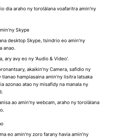
o dia araho ny torolàlana voafaritra amin'ny
amin'ny Skype
ana desktop Skype, tsindrio eo amin'ny
 anao.
a, ary avy eo ny 'Audio & Video'.
ronantsary, akaikin'ny Camera, safidio ny
tianao hampiasaina amin'ny lisitra latsaka
a azonao atao ny misafidy na manala ny
d.
anisa ao amin'ny webcam, araho ny torolàlana
o.
ao
oma eo amin'ny zoro farany havia amin'ny