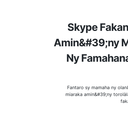
Skype Fakan
Amin&#39;ny M
Ny Famahana
Fantaro sy mamaha ny olan
miaraka amin&#39;ny torolàla
fak