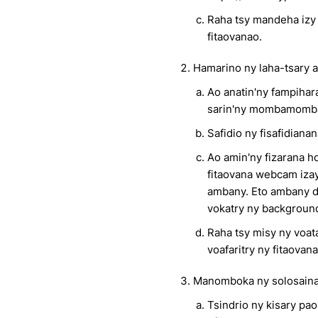
Raha tsy mandeha izy i
fitaovanao.
Hamarino ny laha-tsary 
Ao anatin'ny fampihar
sarin'ny mombamomba
Safidio ny fisafidianan
Ao amin'ny fizarana ho
fitaovana webcam izay 
ambany. Eto ambany di
vokatry ny backgroun
Raha tsy misy ny voat
voafaritry ny fitaovana
Manomboka ny solosain
Tsindrio ny kisary pa