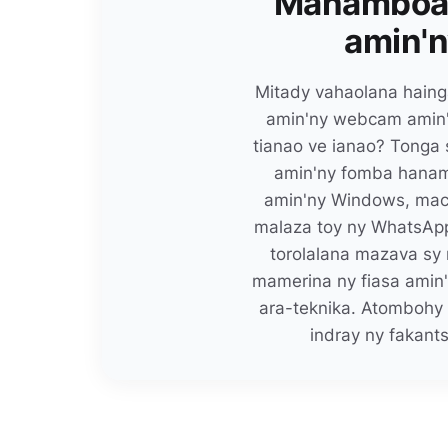
Manamboara
amin'
Mitady vahaolana hain
amin'ny webcam amin'
tianao ve ianao? Tonga 
amin'ny fomba hanam
amin'ny Windows, macO
malaza toy ny WhatsApp
torolalana mazava sy
mamerina ny fiasa amin'
ara-teknika. Atombohy 
indray ny fakants