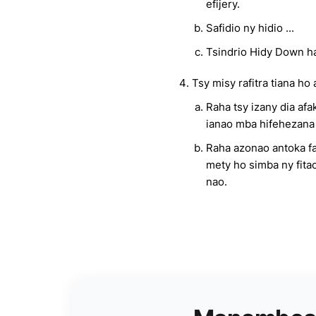
efijery.
Safidio ny hidio ...
Tsindrio Hidy Down h
Tsy misy rafitra tiana h
Raha tsy izany dia afa
ianao mba hifehezana
Raha azonao antoka fa
mety ho simba ny fit
nao.