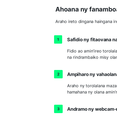
Ahoana ny fanambo
Araho ireto dingana haingana i
Safidio ny fitaovana n
Fidio ao amin'ireo torol
na rindrambaiko misy ol
Ampiharo ny vahaolana
Araho ny torolalana maza
hamahana ny olana amin'
Andramo ny webcam-