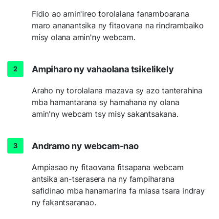
Fidio ao amin'ireo torolalana fanamboarana
maro ananantsika ny fitaovana na rindrambaiko
misy olana amin'ny webcam.
Ampiharo ny vahaolana tsikelikely
Araho ny torolalana mazava sy azo tanterahina
mba hamantarana sy hamahana ny olana
amin'ny webcam tsy misy sakantsakana.
Andramo ny webcam-nao
Ampiasao ny fitaovana fitsapana webcam
antsika an-tserasera na ny fampiharana
safidinao mba hanamarina fa miasa tsara indray
ny fakantsaranao.