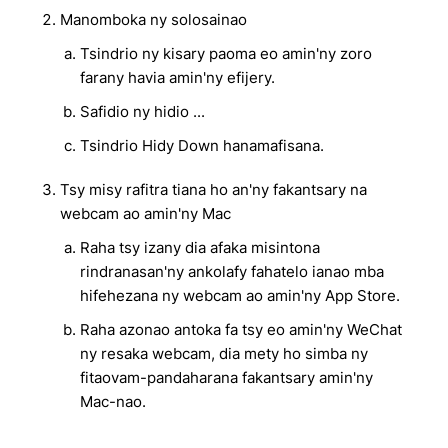
Manomboka ny solosainao
Tsindrio ny kisary paoma eo amin'ny zoro
farany havia amin'ny efijery.
Safidio ny hidio ...
Tsindrio Hidy Down hanamafisana.
Tsy misy rafitra tiana ho an'ny fakantsary na
webcam ao amin'ny Mac
Raha tsy izany dia afaka misintona
rindranasan'ny ankolafy fahatelo ianao mba
hifehezana ny webcam ao amin'ny App Store.
Raha azonao antoka fa tsy eo amin'ny WeChat
ny resaka webcam, dia mety ho simba ny
fitaovam-pandaharana fakantsary amin'ny
Mac-nao.