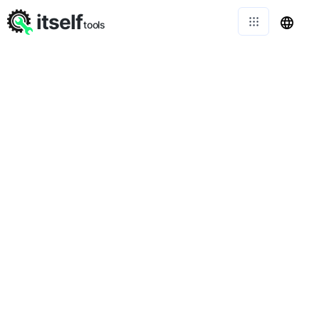
itself
tools