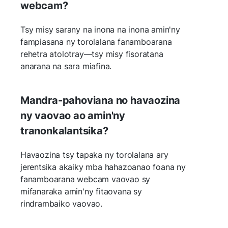
webcam?
Tsy misy sarany na inona na inona amin'ny
fampiasana ny torolalana fanamboarana
rehetra atolotray—tsy misy fisoratana
anarana na sara miafina.
Mandra-pahoviana no havaozina
ny vaovao ao amin'ny
tranonkalantsika?
Havaozina tsy tapaka ny torolalana ary
jerentsika akaiky mba hahazoanao foana ny
fanamboarana webcam vaovao sy
mifanaraka amin'ny fitaovana sy
rindrambaiko vaovao.