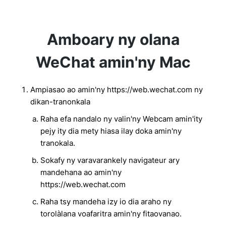
Amboary ny olana
WeChat amin'ny Mac
Ampiasao ao amin'ny https://web.wechat.com ny
dikan-tranonkala
Raha efa nandalo ny valin'ny Webcam amin'ity
pejy ity dia mety hiasa ilay doka amin'ny
tranokala.
Sokafy ny varavarankely navigateur ary
mandehana ao amin'ny
https://web.wechat.com
Raha tsy mandeha izy io dia araho ny
torolàlana voafaritra amin'ny fitaovanao.