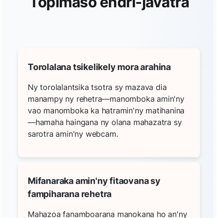
Topimaso endri-javatra
Torolalana tsikelikely mora arahina
Ny torolalantsika tsotra sy mazava dia
manampy ny rehetra—manomboka amin'ny
vao manomboka ka hatramin'ny matihanina
—hamaha haingana ny olana mahazatra sy
sarotra amin'ny webcam.
Mifanaraka amin'ny fitaovana sy
fampiharana rehetra
Mahazoa fanamboarana manokana ho an'ny