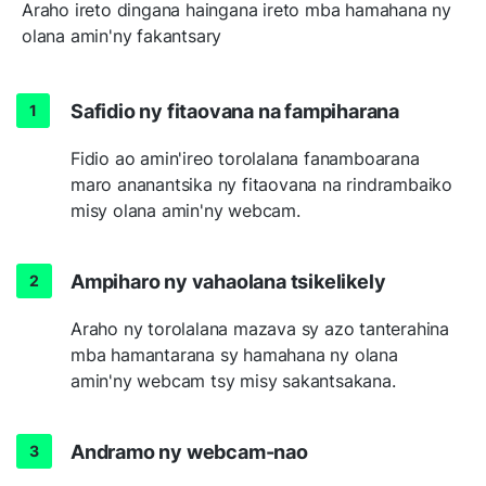
Araho ireto dingana haingana ireto mba hamahana ny
olana amin'ny fakantsary
Safidio ny fitaovana na fampiharana
Fidio ao amin'ireo torolalana fanamboarana
maro ananantsika ny fitaovana na rindrambaiko
misy olana amin'ny webcam.
Ampiharo ny vahaolana tsikelikely
Araho ny torolalana mazava sy azo tanterahina
mba hamantarana sy hamahana ny olana
amin'ny webcam tsy misy sakantsakana.
Andramo ny webcam-nao