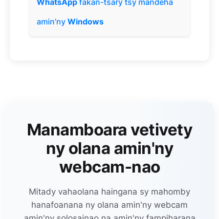
WhatsApp
fakan-tsary tsy mandeha
amin'ny
Windows
Manamboara vetivety
ny olana amin'ny
webcam-nao
Mitady vahaolana haingana sy mahomby
hanafoanana ny olana amin'ny webcam
amin'ny solosainao na amin'ny fampiharana