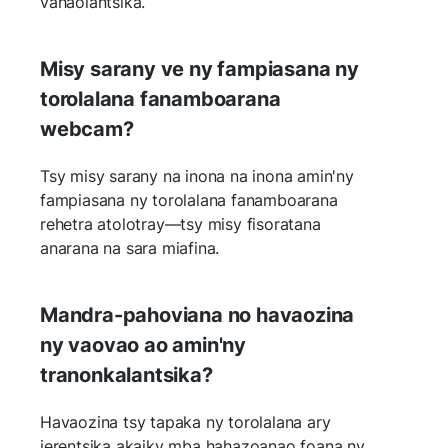
vahaolantsika.
Misy sarany ve ny fampiasana ny
torolalana fanamboarana
webcam?
Tsy misy sarany na inona na inona amin'ny
fampiasana ny torolalana fanamboarana
rehetra atolotray—tsy misy fisoratana
anarana na sara miafina.
Mandra-pahoviana no havaozina
ny vaovao ao amin'ny
tranonkalantsika?
Havaozina tsy tapaka ny torolalana ary
jerentsika akaiky mba hahazoanao foana ny