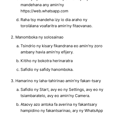
mandehana any amin'ny
https://web.whatsapp.com
Raha tsy mandeha izy io dia araho ny
torolàlana voafaritra amin'ny fitaovanao.
Manomboka ny solosainao
Tsindrio ny kisary fikandrana eo amin'ny zoro
ambany havia amin'ny efijery.
Kitiho ny bokotra herinaratra
Safidio ny safidy hanomboka.
Hamarino ny laha-tahirinao amin'ny fakan-tsary
Safidio ny Start, avy eo ny Settings, avy eo ny
tsiambaratelo, avy eo amin'ny Camera.
Ataovy azo antoka fa averina ny fakantsary
hampidino ny fakantsarinao, ary ny WhatsApp