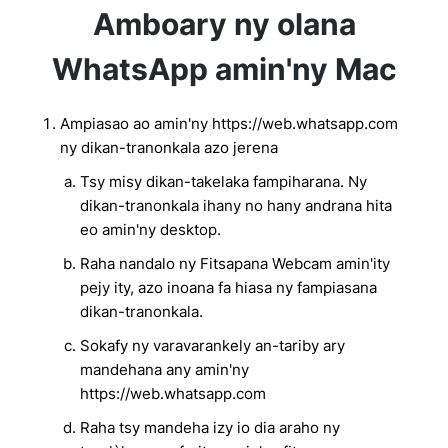
Amboary ny olana
WhatsApp amin'ny Mac
Ampiasao ao amin'ny https://web.whatsapp.com
ny dikan-tranonkala azo jerena
Tsy misy dikan-takelaka fampiharana. Ny
dikan-tranonkala ihany no hany andrana hita
eo amin'ny desktop.
Raha nandalo ny Fitsapana Webcam amin'ity
pejy ity, azo inoana fa hiasa ny fampiasana
dikan-tranonkala.
Sokafy ny varavarankely an-tariby ary
mandehana any amin'ny
https://web.whatsapp.com
Raha tsy mandeha izy io dia araho ny