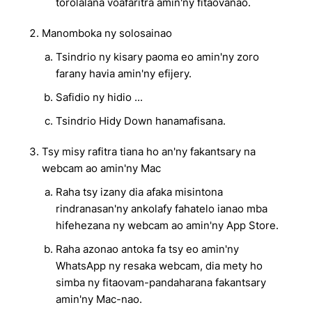
torolàlana voafaritra amin'ny fitaovanao.
Manomboka ny solosainao
Tsindrio ny kisary paoma eo amin'ny zoro
farany havia amin'ny efijery.
Safidio ny hidio ...
Tsindrio Hidy Down hanamafisana.
Tsy misy rafitra tiana ho an'ny fakantsary na
webcam ao amin'ny Mac
Raha tsy izany dia afaka misintona
rindranasan'ny ankolafy fahatelo ianao mba
hifehezana ny webcam ao amin'ny App Store.
Raha azonao antoka fa tsy eo amin'ny
WhatsApp ny resaka webcam, dia mety ho
simba ny fitaovam-pandaharana fakantsary
amin'ny Mac-nao.