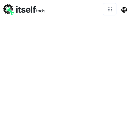
itself
tools