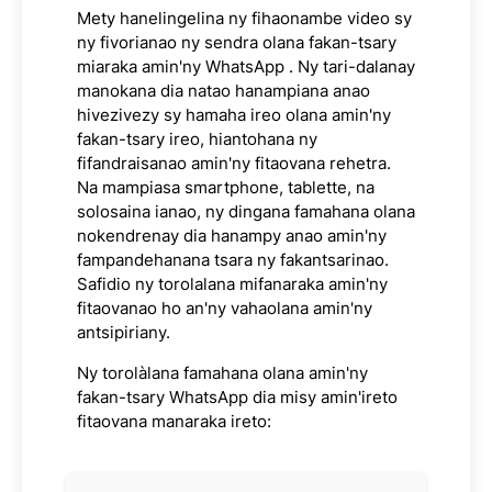
Mety hanelingelina ny fihaonambe video sy
ny fivorianao ny sendra olana fakan-tsary
miaraka amin'ny WhatsApp . Ny tari-dalanay
manokana dia natao hanampiana anao
hivezivezy sy hamaha ireo olana amin'ny
fakan-tsary ireo, hiantohana ny
fifandraisanao amin'ny fitaovana rehetra.
Na mampiasa smartphone, tablette, na
solosaina ianao, ny dingana famahana olana
nokendrenay dia hanampy anao amin'ny
fampandehanana tsara ny fakantsarinao.
Safidio ny torolalana mifanaraka amin'ny
fitaovanao ho an'ny vahaolana amin'ny
antsipiriany.
Ny torolàlana famahana olana amin'ny
fakan-tsary WhatsApp dia misy amin'ireto
fitaovana manaraka ireto: