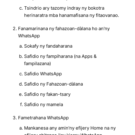
Tsindrio ary tazomy indray ny bokotra
herinaratra mba hanamafisana ny fitaovanao.
Fanamarinana ny fahazoan-dàlana ho an'ny
WhatsApp
Sokafy ny fandaharana
Safidio ny fampiharana (na Apps &
fampilazana)
Safidio WhatsApp
Safidio ny Fahazoan-dàlana
Safidio ny fakan-tsary
Safidio ny mamela
Fametrahana WhatsApp
Mankanesa any amin'ny efijery Home na ny