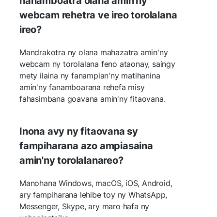
hanamboatra olana amin'ny
webcam rehetra ve ireo torolalana
ireo?
Mandrakotra ny olana mahazatra amin'ny
webcam ny torolalana feno ataonay, saingy
mety ilaina ny fanampian'ny matihanina
amin'ny fanamboarana rehefa misy
fahasimbana goavana amin'ny fitaovana.
Inona avy ny fitaovana sy
fampiharana azo ampiasaina
amin'ny torolalanareo?
Manohana Windows, macOS, iOS, Android,
ary fampiharana lehibe toy ny WhatsApp,
Messenger, Skype, ary maro hafa ny