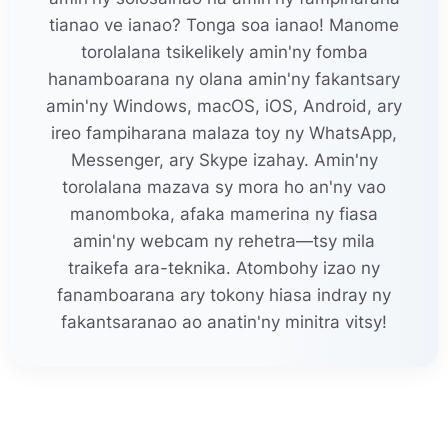
tianao ve ianao? Tonga soa ianao! Manome
torolalana tsikelikely amin'ny fomba
hanamboarana ny olana amin'ny fakantsary
amin'ny Windows, macOS, iOS, Android, ary
ireo fampiharana malaza toy ny WhatsApp,
Messenger, ary Skype izahay. Amin'ny
torolalana mazava sy mora ho an'ny vao
manomboka, afaka mamerina ny fiasa
amin'ny webcam ny rehetra—tsy mila
traikefa ara-teknika. Atombohy izao ny
fanamboarana ary tokony hiasa indray ny
fakantsaranao ao anatin'ny minitra vitsy!