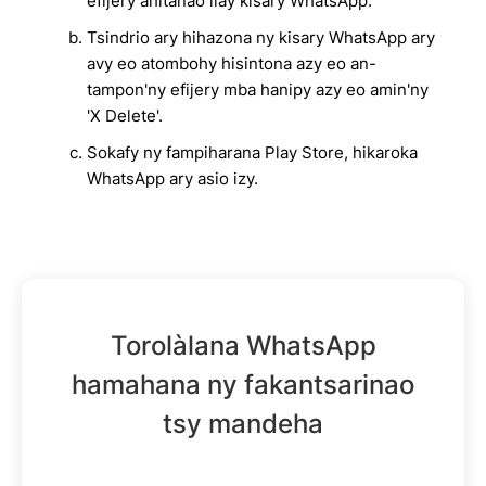
efijery ahitanao ilay kisary WhatsApp.
Tsindrio ary hihazona ny kisary WhatsApp ary
avy eo atombohy hisintona azy eo an-
tampon'ny efijery mba hanipy azy eo amin'ny
'X Delete'.
Sokafy ny fampiharana Play Store, hikaroka
WhatsApp ary asio izy.
Torolàlana WhatsApp
hamahana ny fakantsarinao
tsy mandeha