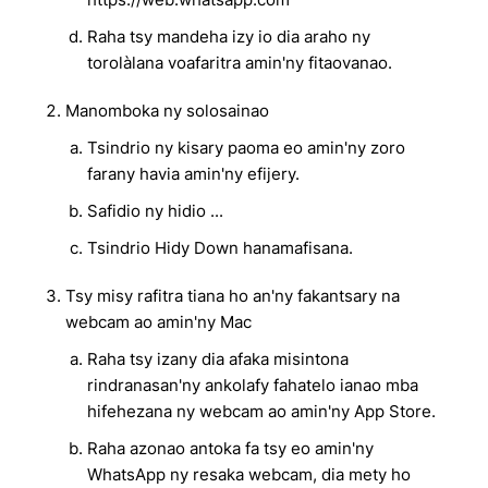
Raha tsy mandeha izy io dia araho ny
torolàlana voafaritra amin'ny fitaovanao.
Manomboka ny solosainao
Tsindrio ny kisary paoma eo amin'ny zoro
farany havia amin'ny efijery.
Safidio ny hidio ...
Tsindrio Hidy Down hanamafisana.
Tsy misy rafitra tiana ho an'ny fakantsary na
webcam ao amin'ny Mac
Raha tsy izany dia afaka misintona
rindranasan'ny ankolafy fahatelo ianao mba
hifehezana ny webcam ao amin'ny App Store.
Raha azonao antoka fa tsy eo amin'ny
WhatsApp ny resaka webcam, dia mety ho