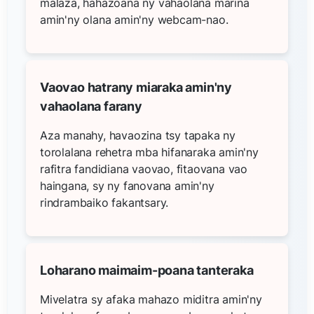
malaza, hahazoana ny vahaolana marina
amin'ny olana amin'ny webcam-nao.
Vaovao hatrany miaraka amin'ny
vahaolana farany
Aza manahy, havaozina tsy tapaka ny
torolalana rehetra mba hifanaraka amin'ny
rafitra fandidiana vaovao, fitaovana vao
haingana, sy ny fanovana amin'ny
rindrambaiko fakantsary.
Loharano maimaim-poana tanteraka
Mivelatra sy afaka mahazo miditra amin'ny