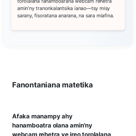
torolalana fanamboarana webcam rehetra
amin'ny tranonkalantsika ianao—tsy misy
sarany, fisoratana anarana, na sara miafina.
Fanontaniana matetika
Afaka manampy ahy
hanamboatra olana amin'ny
webcam rehetra ve ireo torolalana