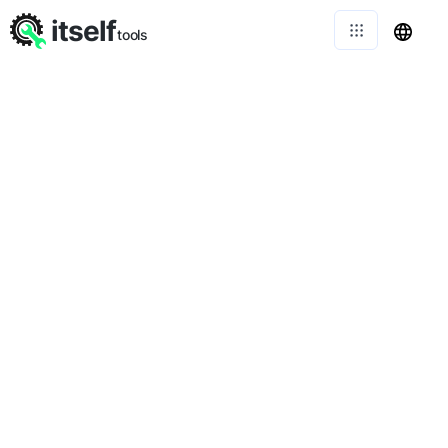
itself
tools