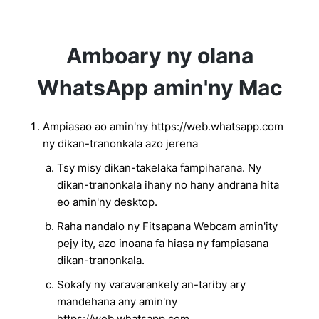
Amboary ny olana
WhatsApp amin'ny Mac
Ampiasao ao amin'ny https://web.whatsapp.com
ny dikan-tranonkala azo jerena
Tsy misy dikan-takelaka fampiharana. Ny
dikan-tranonkala ihany no hany andrana hita
eo amin'ny desktop.
Raha nandalo ny Fitsapana Webcam amin'ity
pejy ity, azo inoana fa hiasa ny fampiasana
dikan-tranonkala.
Sokafy ny varavarankely an-tariby ary
mandehana any amin'ny
https://web.whatsapp.com