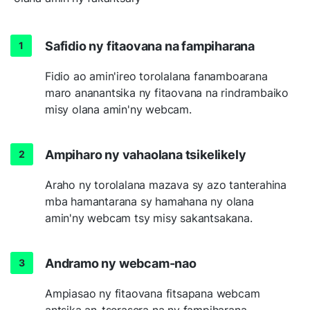
Safidio ny fitaovana na fampiharana
Fidio ao amin'ireo torolalana fanamboarana
maro ananantsika ny fitaovana na rindrambaiko
misy olana amin'ny webcam.
Ampiharo ny vahaolana tsikelikely
Araho ny torolalana mazava sy azo tanterahina
mba hamantarana sy hamahana ny olana
amin'ny webcam tsy misy sakantsakana.
Andramo ny webcam-nao
Ampiasao ny fitaovana fitsapana webcam
antsika an-tserasera na ny fampiharana