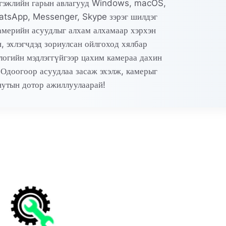
эргэжлийн гарын авлагууд Windows, macOS,
atsApp, Messenger, Skype зэрэг шилдэг
америйн асуудлыг алхам алхамаар хэрхэн
н, эхлэгчдэд зориулсан ойлгоход хялбар
логийн мэдлэггүйгээр цахим камераа дахин
Одоогоор асуудлаа засаж эхэлж, камерыг
нутын дотор ажиллуулаарай!