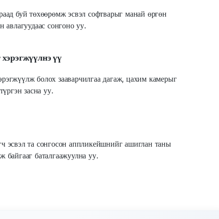
раад буй төхөөрөмж эсвэл софтварыг манай өргөн
н авлагуудаас сонгоно уу.
 хэрэгжүүлнэ үү
рэгжүүлж болох зааварчилгаа дагаж, цахим камерыг
түргэн засна уу.
ч эсвэл та сонгосон аппликейшнийг ашиглан таны
ж байгааг баталгаажуулна уу.