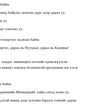
 байна
ланд байрлах цонхны дүрс дээр дарна уу.
на уу
ыг сонгоно уу.
тохиргоог шалгаж байна
иргоо, дараа нь Нууцлал, дараа нь Камерыг
 хандах зөвшөөрөл өгөхийг идэвхжүүлсэн
 камерт нэвтрэх боломжтой програмын нэг хэсэг
ж байна
өрөмжийн Менежерийг хайж олоод нээнэ үү.
алтай камер дээр хулганы баруун товчийг дарна