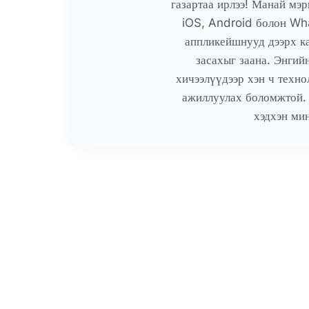
газартаа ирлээ! Манай м
iOS, Android болон Wh
аппликейшнууд дээрх к
засахыг заана. Энгий
хичээлүүдээр хэн ч техно
ажиллуулах боломжтой. 
хэдхэн ми