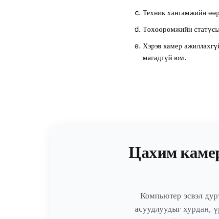
Техник хангамжийн өөр
Төхөөрөмжийн статусы
Хэрэв камер ажиллахгүй
магадгүй юм.
Цахим камер
Компьютер эсвэл дур
асуудлуудыг хурдан, ү