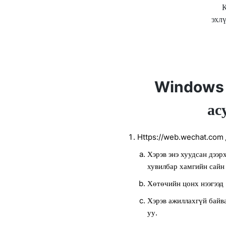
эхл
Windows 
ас
Https://web.wechat.com д
Хэрэв энэ хуудсан дээ
хувилбар хамгийн сайн
Хөтөчийн цонх нээгээд
Хэрэв ажиллахгүй байв
уу.