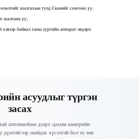
члөлтийг шалгахын тулд Сканийг сонгоно уу.
г шалгана уу.
 хэвээр байвал таны зургийн аппарат эвдэрч
ийн асуудлыг түргэн
засах
тай аппликейшн дээрх цахим камерийн
р дүнтэйгээр шийдэх хүсэлтэй бол та зөв