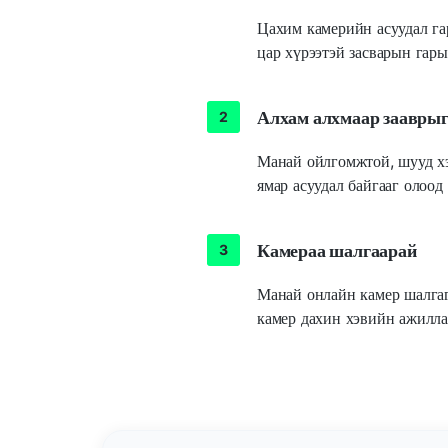
Цахим камерийн асуудал га
цар хүрээтэй засварын гары
Алхам алхмаар зааврыг
Манай ойлгомжтой, шууд хэ
ямар асуудал байгааг олоод 
Камераа шалгаарай
Манай онлайн камер шалгаг
камер дахин хэвийн ажилла