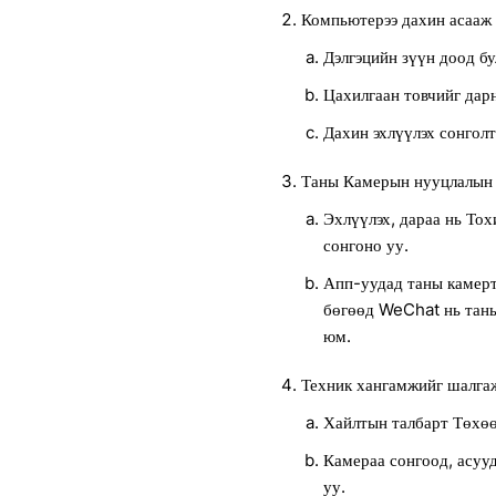
Компьютерээ дахин асааж
Дэлгэцийн зүүн доод бу
Цахилгаан товчийг дар
Дахин эхлүүлэх сонголт
Таны Камерын нууцлалын 
Эхлүүлэх, дараа нь Тох
сонгоно уу.
Апп-уудад таны камерт
бөгөөд WeChat нь таны
юм.
Техник хангамжийг шалга
Хайлтын талбарт Төхө
Камераа сонгоод, асууд
уу.