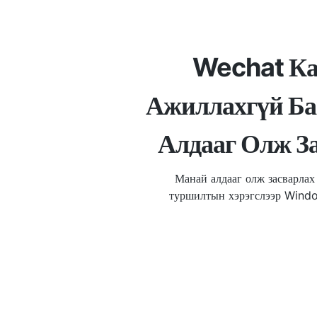
Wechat Ка
Ажиллахгүй Ба
Алдааг Олж З
Манай алдааг олж засварлах
туршилтын хэрэгслээр Wind