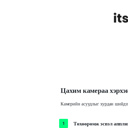
Цахим камераа хэрхэн
Камерийн асуудлыг хурдан шийдэх
Төхөөрөмж эсвэл аппли