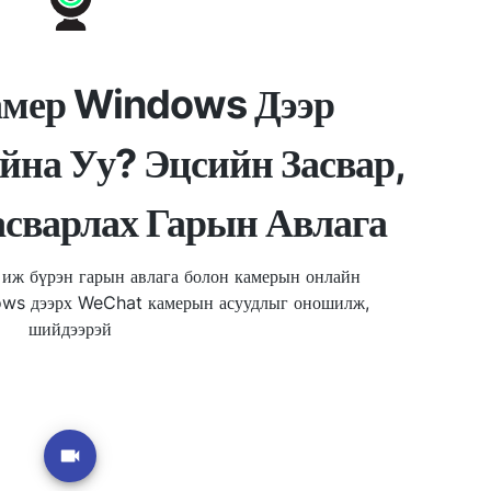
мер Windows Дээр
йна Уу? Эцсийн Засвар,
асварлах Гарын Авлага
 иж бүрэн гарын авлага болон камерын онлайн
ows дээрх WeChat камерын асуудлыг оношилж,
шийдээрэй