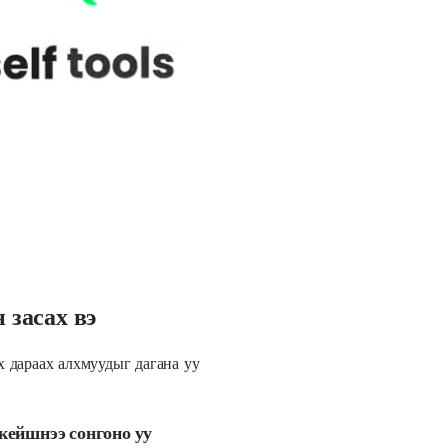
 засах вэ
 дараах алхмуудыг дагана уу
кейшнээ сонгоно уу