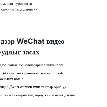
Камерын туршилтыг
үүлэхийн тулд дарна уу
дээр WeChat видео
уудлыг засах
ээр байгаа вэб хувилбарыг ашиглана уу
рх Вэбкамерын туршилтыг давсан бол вэб
 ажиллах болно.
 https://web.wechat.com хаягаар орно уу
ал таны төхөөрөмжид зориулсан зааврыг дагана