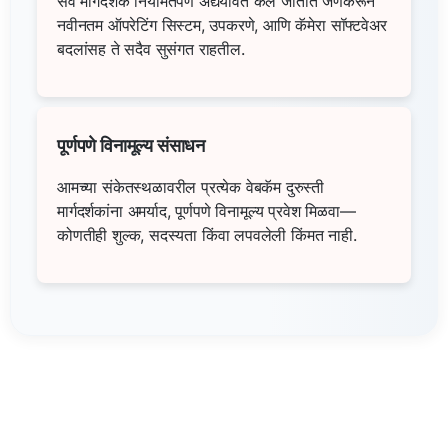
सर्व मार्गदर्शक नियमितपणे अद्ययावत केले जातात जेणेकरून
नवीनतम ऑपरेटिंग सिस्टम, उपकरणे, आणि कॅमेरा सॉफ्टवेअर
बदलांसह ते सदैव सुसंगत राहतील.
पूर्णपणे विनामूल्य संसाधन
आमच्या संकेतस्थळावरील प्रत्येक वेबकॅम दुरुस्ती
मार्गदर्शकांना अमर्याद, पूर्णपणे विनामूल्य प्रवेश मिळवा—
कोणतीही शुल्क, सदस्यता किंवा लपवलेली किंमत नाही.