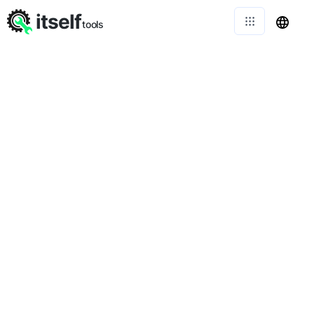
itself
tools