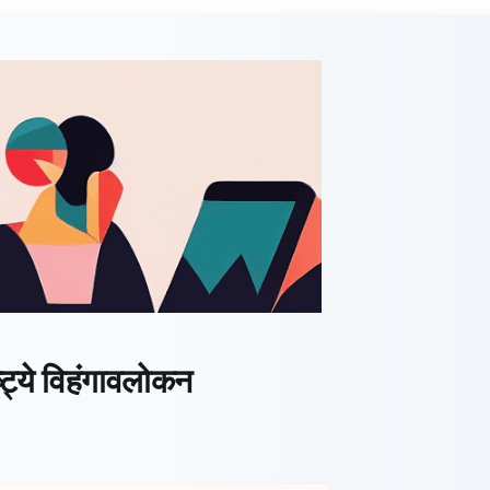
ष्ट्ये विहंगावलोकन