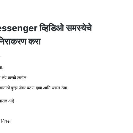
senger व्हिडिओ समस्येचे
निराकरण करा
ा.
टॅप करावे लागेल
ासाठी पुन्हा पॉवर बटण दाबा आणि धरून ठेवा.
पासत आहे
) निवडा