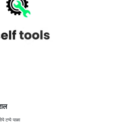
राल
पे टप्पे पाळा