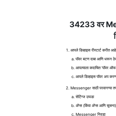
34233 वर Mes
आपले डिव्हाइस रीस्टार्ट करीत आहे
पॉवर बटण दाबा आणि धरून ठेव
आपल्याला कदाचित 'पॉवर ऑफ' 
आपले डिव्हाइस पॉवर अप करण्य
Messenger साठी परवानग्या त
सेटिंग्ज उघडा
अ‍ॅप्स (किंवा अ‍ॅप्स आणि सूचना
Messenger निवडा