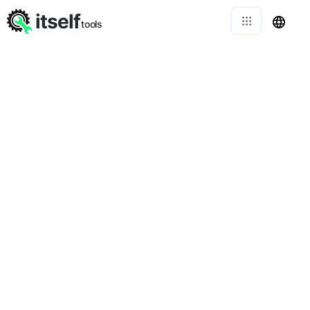
itself
tools