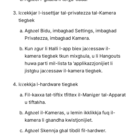
Iċċekkjar l-issettjar tal-privatezza tal-Kamera
tiegħek
Agħżel Bidu, imbagħad Settings, imbagħad
Privatezza, imbagħad Kamera.
Kun żgur li Ħalli l-app biex jaċċessaw il-
kamera tiegħek tkun mixgħula, u li Hangouts
huwa parti mil-lista ta 'applikazzjonijiet li
jistgħu jaċċessaw il-kamera tiegħek.
Iċċekkja l-hardware tiegħek
Fil-kaxxa tat-tiftix tfittex il-Maniġer tal-Apparat
u tiftaħha.
Agħżel il-Kameras, u lemin ikklikkja fuq il-
kamera li għandha kwistjonijiet.
Agħżel Skennja għal tibdil fil-ħardwer.