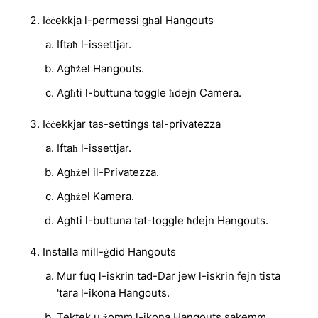
Iċċekkja l-permessi għal Hangouts
Iftaħ l-issettjar.
Agħżel Hangouts.
Agħti l-buttuna toggle ħdejn Camera.
Iċċekkjar tas-settings tal-privatezza
Iftaħ l-issettjar.
Agħżel il-Privatezza.
Agħżel Kamera.
Agħti l-buttuna tat-toggle ħdejn Hangouts.
Installa mill-ġdid Hangouts
Mur fuq l-iskrin tad-Dar jew l-iskrin fejn tista
'tara l-ikona Hangouts.
Tektek u żomm l-ikona Hangouts sakemm