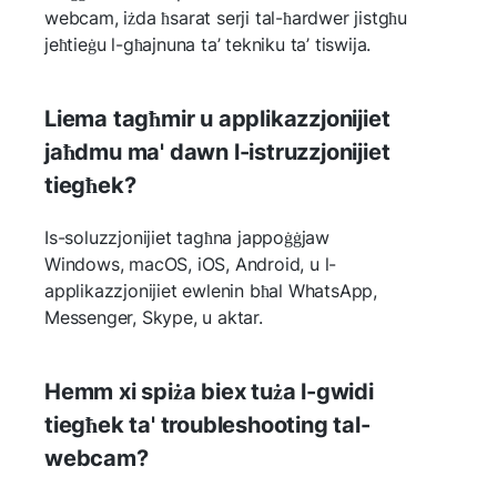
webcam, iżda ħsarat serji tal-ħardwer jistgħu
jeħtieġu l-għajnuna ta’ tekniku ta’ tiswija.
Liema tagħmir u applikazzjonijiet
jaħdmu ma' dawn l-istruzzjonijiet
tiegħek?
Is-soluzzjonijiet tagħna jappoġġjaw
Windows, macOS, iOS, Android, u l-
applikazzjonijiet ewlenin bħal WhatsApp,
Messenger, Skype, u aktar.
Hemm xi spiża biex tuża l-gwidi
tiegħek ta' troubleshooting tal-
webcam?