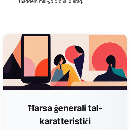
tħaddem mill-ġdid bħal xieraq.
Ħarsa ġenerali tal-
karatteristiċi