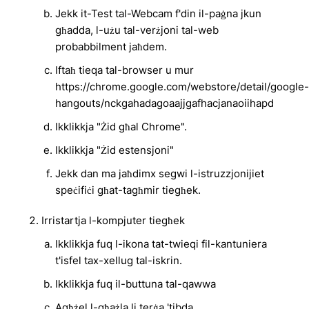
Jekk it-Test tal-Webcam f'din il-paġna jkun
għadda, l-użu tal-verżjoni tal-web
probabbilment jaħdem.
Iftaħ tieqa tal-browser u mur
https://chrome.google.com/webstore/detail/google-
hangouts/nckgahadagoaajjgafhacjanaoiihapd
Ikklikkja "Żid għal Chrome".
Ikklikkja "Żid estensjoni"
Jekk dan ma jaħdimx segwi l-istruzzjonijiet
speċifiċi għat-tagħmir tiegħek.
Irristartja l-kompjuter tiegħek
Ikklikkja fuq l-ikona tat-twieqi fil-kantuniera
t'isfel tax-xellug tal-iskrin.
Ikklikkja fuq il-buttuna tal-qawwa
Agħżel l-għażla li terġa 'tibda.