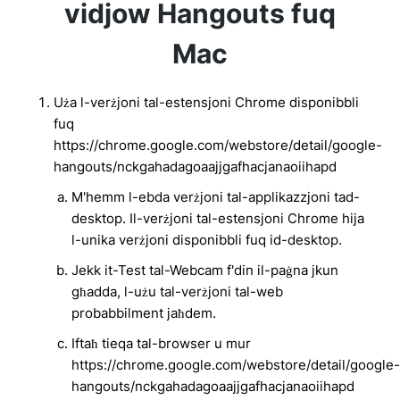
vidjow Hangouts fuq
Mac
Uża l-verżjoni tal-estensjoni Chrome disponibbli
fuq
https://chrome.google.com/webstore/detail/google-
hangouts/nckgahadagoaajjgafhacjanaoiihapd
M'hemm l-ebda verżjoni tal-applikazzjoni tad-
desktop. Il-verżjoni tal-estensjoni Chrome hija
l-unika verżjoni disponibbli fuq id-desktop.
Jekk it-Test tal-Webcam f'din il-paġna jkun
għadda, l-użu tal-verżjoni tal-web
probabbilment jaħdem.
Iftaħ tieqa tal-browser u mur
https://chrome.google.com/webstore/detail/google-
hangouts/nckgahadagoaajjgafhacjanaoiihapd