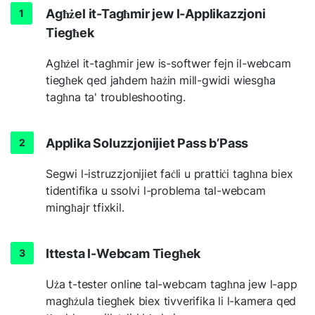
Agħżel it-Tagħmir jew l-Applikazzjoni
Tiegħek
Agħżel it-tagħmir jew is-softwer fejn il-webcam
tiegħek qed jaħdem ħażin mill-gwidi wiesgħa
tagħna ta' troubleshooting.
Applika Soluzzjonijiet Pass b’Pass
Segwi l-istruzzjonijiet faċli u prattiċi tagħna biex
tidentifika u ssolvi l-problema tal-webcam
mingħajr tfixkil.
Ittesta l-Webcam Tiegħek
Uża t-tester online tal-webcam tagħna jew l-app
magħżula tiegħek biex tivverifika li l-kamera qed