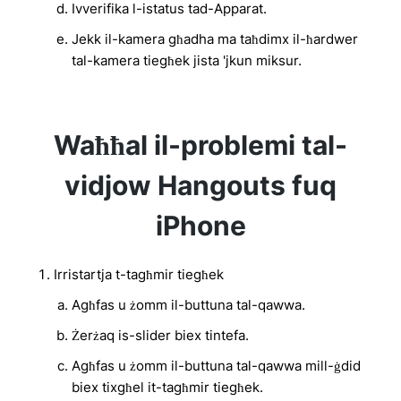
Ivverifika l-istatus tad-Apparat.
Jekk il-kamera għadha ma taħdimx il-ħardwer
tal-kamera tiegħek jista 'jkun miksur.
Waħħal il-problemi tal-
vidjow Hangouts fuq
iPhone
Irristartja t-tagħmir tiegħek
Agħfas u żomm il-buttuna tal-qawwa.
Żerżaq is-slider biex tintefa.
Agħfas u żomm il-buttuna tal-qawwa mill-ġdid
biex tixgħel it-tagħmir tiegħek.