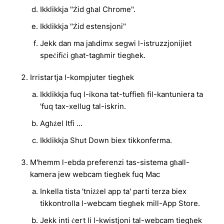
Ikklikkja "Żid għal Chrome".
Ikklikkja "Żid estensjoni"
Jekk dan ma jaħdimx segwi l-istruzzjonijiet
speċifiċi għat-tagħmir tiegħek.
Irristartja l-kompjuter tiegħek
Ikklikkja fuq l-ikona tat-tuffieħ fil-kantuniera ta
'fuq tax-xellug tal-iskrin.
Agħżel Itfi ...
Ikklikkja Shut Down biex tikkonferma.
M'hemm l-ebda preferenzi tas-sistema għall-
kamera jew webcam tiegħek fuq Mac
Inkella tista 'tniżżel app ta' parti terza biex
tikkontrolla l-webcam tiegħek mill-App Store.
Jekk inti ċert li l-kwistjoni tal-webcam tiegħek