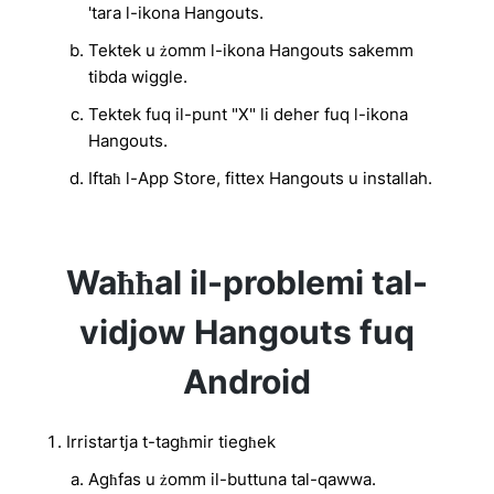
'tara l-ikona Hangouts.
Tektek u żomm l-ikona Hangouts sakemm
tibda wiggle.
Tektek fuq il-punt "X" li deher fuq l-ikona
Hangouts.
Iftaħ l-App Store, fittex Hangouts u installah.
Waħħal il-problemi tal-
vidjow Hangouts fuq
Android
Irristartja t-tagħmir tiegħek
Agħfas u żomm il-buttuna tal-qawwa.