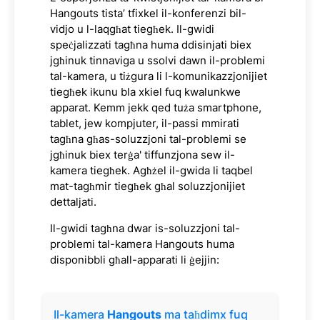
Hangouts tista’ tfixkel il-konferenzi bil-
vidjo u l-laqgħat tiegħek. Il-gwidi
speċjalizzati tagħna huma ddisinjati biex
jgħinuk tinnaviga u ssolvi dawn il-problemi
tal-kamera, u tiżgura li l-komunikazzjonijiet
tiegħek ikunu bla xkiel fuq kwalunkwe
apparat. Kemm jekk qed tuża smartphone,
tablet, jew kompjuter, il-passi mmirati
tagħna għas-soluzzjoni tal-problemi se
jgħinuk biex terġa' tiffunzjona sew il-
kamera tiegħek. Agħżel il-gwida li taqbel
mat-tagħmir tiegħek għal soluzzjonijiet
dettaljati.
Il-gwidi tagħna dwar is-soluzzjoni tal-
problemi tal-kamera Hangouts huma
disponibbli għall-apparati li ġejjin:
Il-kamera
Hangouts
ma taħdimx fuq