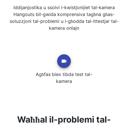
Iddijanjostika u ssolvi l-kwistjonijiet tal-kamera
Hangouts bil-gwida komprensiva tagħna għas-
soluzzjoni tal-problemi u l-għodda tal-ittestjar tal-
kamera onlajn
Agħfas biex tibda test tal-
kamera
Waħħal il-problemi tal-