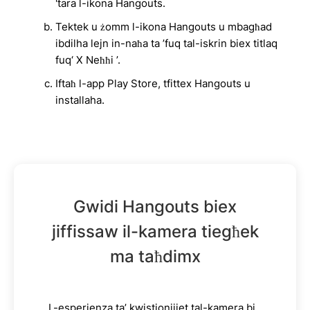
'tara l-ikona Hangouts.
Tektek u żomm l-ikona Hangouts u mbagħad
ibdilha lejn in-naħa ta ’fuq tal-iskrin biex titlaq
fuq‘ X Neħħi ’.
Iftaħ l-app Play Store, tfittex Hangouts u
installaha.
Gwidi Hangouts biex
jiffissaw il-kamera tiegħek
ma taħdimx
L-esperjenza ta’ kwistjonijiet tal-kamera bi