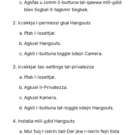
Agħfas u żomm il-buttuna tal-qawwa mill-ġdid
biex tixgħel it-tagħmir tiegħek.
Iċċekkja l-permessi għal Hangouts
Iftaħ l-issettjar.
Agħżel Hangouts.
Agħti l-buttuna toggle ħdejn Camera.
Iċċekkjar tas-settings tal-privatezza
Iftaħ l-issettjar.
Agħżel il-Privatezza.
Agħżel Kamera.
Agħti l-buttuna tat-toggle ħdejn Hangouts.
Installa mill-ġdid Hangouts
Mur fuq l-iskrin tad-Dar jew l-iskrin fejn tista