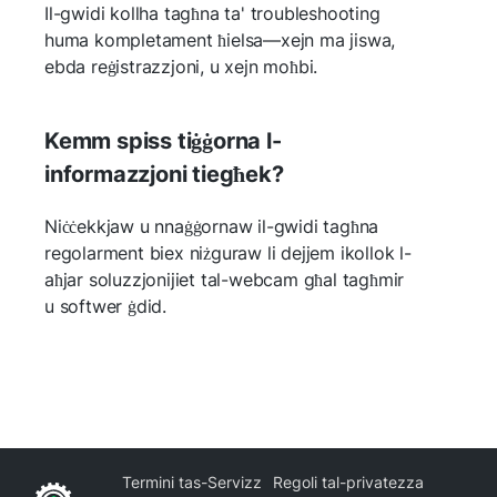
Il-gwidi kollha tagħna ta' troubleshooting
huma kompletament ħielsa—xejn ma jiswa,
ebda reġistrazzjoni, u xejn moħbi.
Kemm spiss tiġġorna l-
informazzjoni tiegħek?
Niċċekkjaw u nnaġġornaw il-gwidi tagħna
regolarment biex niżguraw li dejjem ikollok l-
aħjar soluzzjonijiet tal-webcam għal tagħmir
u softwer ġdid.
Termini tas-Servizz
Regoli tal-privatezza