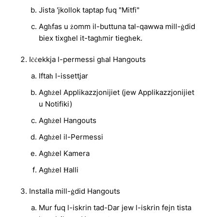
Jista 'jkollok taptap fuq "Mitfi"
Agħfas u żomm il-buttuna tal-qawwa mill-ġdid
biex tixgħel it-tagħmir tiegħek.
Iċċekkja l-permessi għal Hangouts
Iftaħ l-issettjar
Agħżel Applikazzjonijiet (jew Applikazzjonijiet
u Notifiki)
Agħżel Hangouts
Agħżel il-Permessi
Agħżel Kamera
Agħżel Ħalli
Installa mill-ġdid Hangouts
Mur fuq l-iskrin tad-Dar jew l-iskrin fejn tista