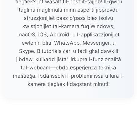
tiegħek? Int wasalt fil-post it-tajjeb! Il-gwidi
tagħna magħmula minn esperti jipprovdu
struzzjonijiet pass b'pass biex isolvu
kwistjonijiet tal-kamera fuq Windows,
macOS, iOS, Android, u l-applikazzjonijiet
ewlenin bħal WhatsApp, Messenger, u
Skype. B'tutorials ċari u faċli għal dawk li
jibdew, kulħadd jista' jirkupra l-funzjonalità
tal-webcam—ebda esperjenza teknika
meħtieġa. Ibda issolvi l-problemi issa u lura l-
kamera tiegħek f'daqstant minuti!