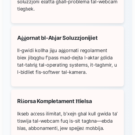
soluzzjoni eżatta għall-problema tal-webcam
tiegħek.
Aġġornat bl-Aħjar Soluzzjonijiet
Il-gwidi kollha jiġu aġġornati regolarment
biex jibqgħu f’pass mad-dejta l-aktar ġdida
tat-taħriġ tal-operating systems, it-tagħmir, u
l-bidliet fis-softwer tal-kamera.
Riżorsa Kompletament Ħielsa
Ikseb aċċess ilimitat, b’xejn għal kull gwida ta’
tiswija tal-webcam fuq is-sit tagħna—ebda
ħlas, abbonamenti, jew spejjeż moħbija.