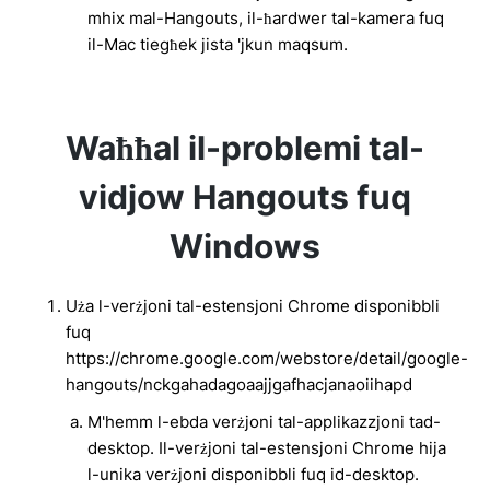
mhix mal-Hangouts, il-ħardwer tal-kamera fuq
il-Mac tiegħek jista 'jkun maqsum.
Waħħal il-problemi tal-
vidjow Hangouts fuq
Windows
Uża l-verżjoni tal-estensjoni Chrome disponibbli
fuq
https://chrome.google.com/webstore/detail/google-
hangouts/nckgahadagoaajjgafhacjanaoiihapd
M'hemm l-ebda verżjoni tal-applikazzjoni tad-
desktop. Il-verżjoni tal-estensjoni Chrome hija
l-unika verżjoni disponibbli fuq id-desktop.