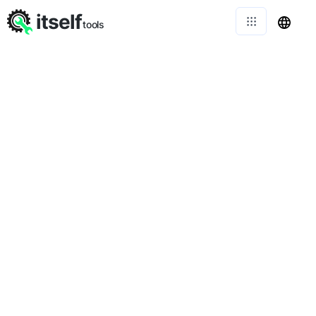
itself
tools