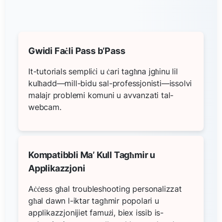
Gwidi Faċli Pass b’Pass
It-tutorials sempliċi u ċari tagħna jgħinu lil
kulħadd—mill-bidu sal-professjonisti—issolvi
malajr problemi komuni u avvanzati tal-
webcam.
Kompatibbli Ma’ Kull Tagħmir u
Applikazzjoni
Aċċess għal troubleshooting personalizzat
għal dawn l-iktar tagħmir popolari u
applikazzjonijiet famużi, biex issib is-