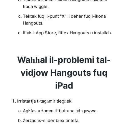
tibda wiggle.
Tektek fuq il-punt "X" li deher fuq l-ikona
Hangouts.
Iftaħ l-App Store, fittex Hangouts u installah.
Waħħal il-problemi tal-
vidjow Hangouts fuq
iPad
Irristartja t-tagħmir tiegħek
Agħfas u żomm il-buttuna tal-qawwa.
Żerżaq is-slider biex tintefa.