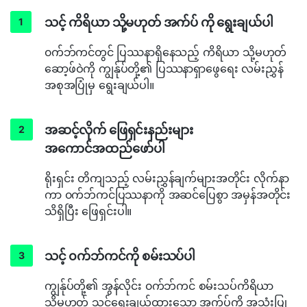
သင့် ကိရိယာ သို့မဟုတ် အက်ပ် ကို ရွေးချယ်ပါ
၀က်ဘ်ကင်တွင် ပြဿနာရှိနေသည့် ကိရိယာ သို့မဟုတ်
ဆော့ဖ်ဝဲကို ကျွန်ုပ်တို့၏ ပြဿနာရှာဖွေရေး လမ်းညွှန်
အစုအပြုံမှ ရွေးချယ်ပါ။
အဆင့်လိုက် ဖြေရှင်းနည်းများ
အကောင်အထည်ဖော်ပါ
ရိုးရှင်း တိကျသည့် လမ်းညွှန်ချက်များအတိုင်း လိုက်နာ
ကာ ၀က်ဘ်ကင်ပြဿနာကို အဆင်ပြေစွာ အမှန်အတိုင်း
သိရှိပြီး ဖြေရှင်းပါ။
သင့် ၀က်ဘ်ကင်ကို စမ်းသပ်ပါ
ကျွန်ုပ်တို့၏ အွန်လိုင်း ၀က်ဘ်ကင် စမ်းသပ်ကိရိယာ
သို့မဟုတ် သင့်ရွေးချယ်ထားသော အက်ပ်ကို အသုံးပြု