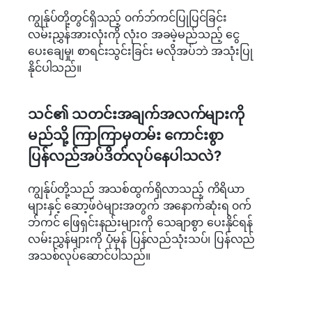
ကျွန်ုပ်တို့တွင်ရှိသည့် ၀က်ဘ်ကင်ပြုပြင်ခြင်း
လမ်းညွှန်အားလုံးကို လုံးဝ အခမဲ့မည်သည့် ငွေ
ပေးချေမှု၊ စာရင်းသွင်းခြင်း မလိုအပ်ဘဲ အသုံးပြု
နိုင်ပါသည်။
သင်၏ သတင်းအချက်အလက်များကို
မည်သို့ ကြာကြာမှတမ်း ကောင်းစွာ
ပြန်လည်အပ်ဒိတ်လုပ်နေပါသလဲ?
ကျွန်ုပ်တို့သည် အသစ်ထွက်ရှိလာသည့် ကိရိယာ
များနှင့် ဆော့ဖ်ဝဲများအတွက် အနောက်ဆုံးရ ၀က်
ဘ်ကင် ဖြေရှင်းနည်းများကို သေချာစွာ ပေးနိုင်ရန်
လမ်းညွှန်များကို ပုံမှန် ပြန်လည်သုံးသပ်၊ ပြန်လည်
အသစ်လုပ်ဆောင်ပါသည်။