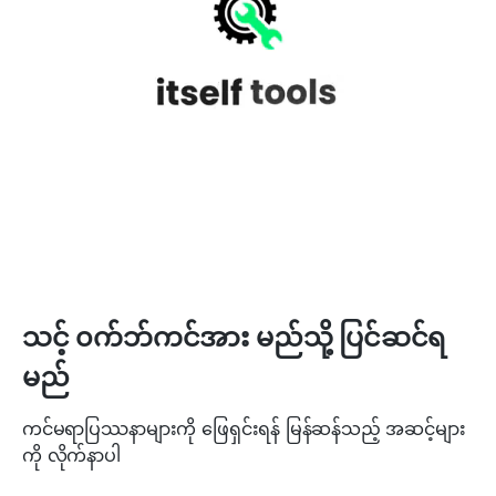
သင့် ၀က်ဘ်ကင်အား မည်သို့ ပြင်ဆင်ရ
မည်
ကင်မရာပြဿနာများကို ဖြေရှင်းရန် မြန်ဆန်သည့် အဆင့်များ
ကို လိုက်နာပါ