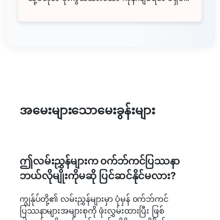
အမေးများသောမေးခွန်းများ
ဤလမ်းညွှန်များက ၀က်ဘ်ကင်ပြဿနာ
ဘယ်လိုမျိုးကိုမဆို ပြင်ဆင်နိုင်မလား?
ကျွန်ုပ်တို့၏ လမ်းညွှန်များမှာ ပုံမှန် ၀က်ဘ်ကင်
ပြဿနာများအများစုကို ဖုံးလွှမ်းထားပြီး ဖြစ်