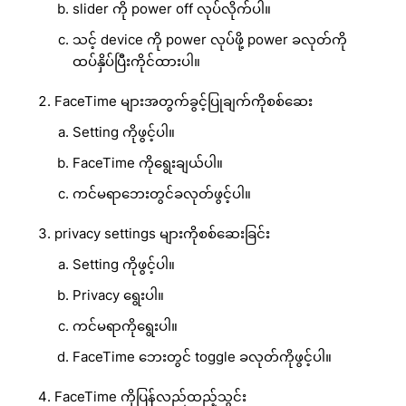
slider ကို power off လုပ်လိုက်ပါ။
သင့် device ကို power လုပ်ဖို့ power ခလုတ်ကို
ထပ်နှိပ်ပြီးကိုင်ထားပါ။
FaceTime များအတွက်ခွင့်ပြုချက်ကိုစစ်ဆေး
Setting ကိုဖွင့်ပါ။
FaceTime ကိုရွေးချယ်ပါ။
ကင်မရာဘေးတွင်ခလုတ်ဖွင့်ပါ။
privacy settings များကိုစစ်ဆေးခြင်း
Setting ကိုဖွင့်ပါ။
Privacy ရွေးပါ။
ကင်မရာကိုရွေးပါ။
FaceTime ဘေးတွင် toggle ခလုတ်ကိုဖွင့်ပါ။
FaceTime ကိုပြန်လည်ထည့်သွင်း