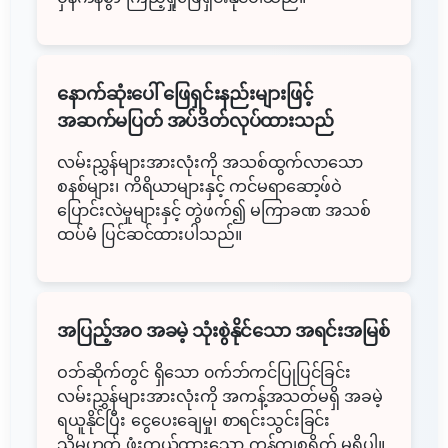
နောက်ဆုံးပေါ် ဖြေရှင်းနည်းများဖြင့်
အဆက်မပြတ် အပ်ဒိတ်လုပ်ထားသည်
လမ်းညွှန်များအားလုံးကို အသစ်ထွက်လာသော
စနစ်များ၊ ကိရိယာများနှင့် ကင်မရာဆော့ဖ်ဝဲ
ပြောင်းလဲမှုများနှင့် တွဲဖက်၍ မကြာခဏ အသစ်
ထပ်မံ ပြင်ဆင်ထားပါသည်။
အပြည့်အဝ အခမဲ့ သုံးစွဲနိုင်သော အရင်းအမြစ်
ဝဘ်ဆိုက်တွင် ရှိသော ၀က်ဘ်ကင်ပြုပြင်ခြင်း
လမ်းညွှန်များအားလုံးကို အကန့်အသတ်မရှိ အခမဲ့
ရယူနိုင်ပြီး ငွေပေးချေမှု၊ စာရင်းသွင်းခြင်း
သို့မဟုတ် ဖုံးကွယ်ထားသော ကုန်ကျစရိတ် မရှိပါ။