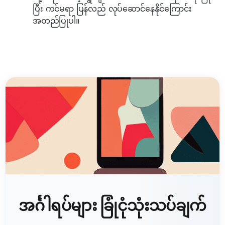
ပြီး ကင်မရာ ပြန်လည် လုပ်ဆောင်နေနိုင်ကြောင်း
အတည်ပြုပါ။
အင်္ဂါရပ်များ ခြုံငုံသုံးသပ်ချက်