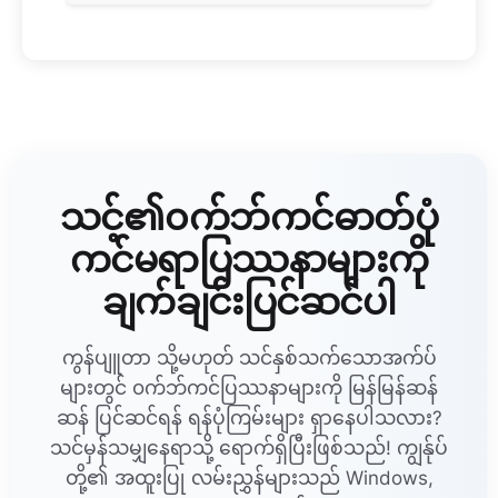
သင့်၏၀က်ဘ်ကင်ဓာတ်ပုံ
ကင်မရာပြဿနာများကို
ချက်ချင်းပြင်ဆင်ပါ
ကွန်ပျူတာ သို့မဟုတ် သင်နှစ်သက်သောအက်ပ်
များတွင် ၀က်ဘ်ကင်ပြဿနာများကို မြန်မြန်ဆန်
ဆန် ပြင်ဆင်ရန် ရန်ပုံကြမ်းများ ရှာနေပါသလား?
သင်မှန်သမျှနေရာသို့ ရောက်ရှိပြီးဖြစ်သည်! ကျွန်ုပ်
တို့၏ အထူးပြု လမ်းညွှန်များသည် Windows,