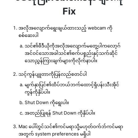
Fix
အလိုအလျောက်ရွေးချယ်ထားသည့် webcam ကို
စစ်ဆေးပါ
သင်၏ဗီဒီယိုကိုအလိုအလျောက်မတွေ့ပါကလော့ဂ်
အင်ဝင်သောအခါသင်၏စက်ပစ္စည်းနှင့်သက်ဆိုင်
သောညွှန်ကြားချက်များကိုလိုက်နာပါ။
သင့်ကွန်ပျူတာကိုပြန်လည်စတင်ပါ
မျက်နှာပြင်၏ထိပ်ဘယ်ဘက်ထောင့်ရှိပန်းသီးအိုင်
ကွန်ကိုနှိပ်ပါ။
Shut Down ကိုရွေးပါ။
အတည်ပြုရန် Shut Down ကိုနှိပ်ပါ။
Mac ပေါ်တွင်သင်၏ကင်မရာသို့မဟုတ်ဝက်ဘ်ကင်မရာ
အတွက် system preferences မရှိပါ