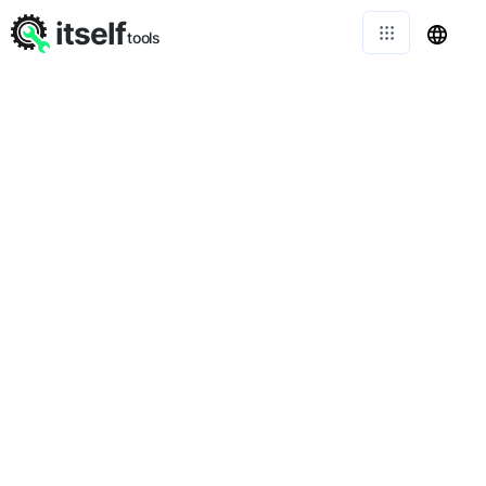
itself
tools