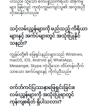
ပါသည်။ သို့သော် စက်ပစ္စည်းကိရိယာ ထိခိုက်မှု
များ ဖြစ်လျှင် ကုထုံးကျွမ်းကျင်သူ၏ အကူအညီ
လိုအပ်နိုင်ပါသည်။
သင့်လမ်းညွှန်များကို မည်သည့် ကိရိယာ
များနှင့် အက်ပ်များတွင် အသုံးပြုနိုင်
သနည်း?
ကျွန်ုပ်တို့၏ ဖြေရှင်းနည်းများသည် Windows,
macOS, iOS, Android နှင့် WhatsApp,
Messenger, Skype ကဲ့သို့သော ထိပ်တန်းလ်ိုက်
သာသော အက်ပ်များနှင့် ကိုက်ညီသည်။
၀က်ဘ်ကင်ပြဿနာဖြေရှင်းခြင်း။
လမ်းညွှန်များကို အသုံးပြုရာတွင်
ကုန်ကျစရိတ် ရှိပါသလား?