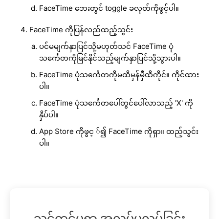
FaceTime ဘေးတွင် toggle ခလုတ်ကိုဖွင့်ပါ။
FaceTime ကိုပြန်လည်ထည့်သွင်း
ပင်မမျက်နှာပြင်သို့မဟုတ်သင် FaceTime ပုံ
သင်္ကေတကိုမြင်နိုင်သည့်မျက်နှာပြင်သို့သွားပါ။
FaceTime ပုံသင်္ကေတကိုမထိမှန်မှီထိကိုင်။ ကိုင်ထား
ပါ။
FaceTime ပုံသင်္ကေတပေါ်တွင်ပေါ်လာသည့် 'X' ကို
နှိပ်ပါ။
App Store ကိုဖွင့ ်၍ FaceTime ကိုရှာ။ ထည့်သွင်း
ပါ။
သင့်ကင်မရာ အလုပ်မလုပ်ခြင်း