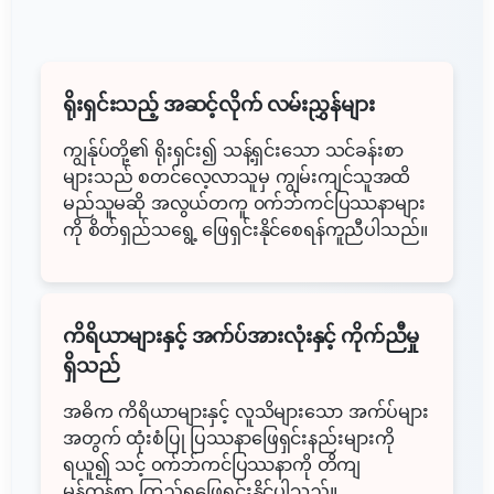
ရိုးရှင်းသည့် အဆင့်လိုက် လမ်းညွှန်များ
ကျွန်ုပ်တို့၏ ရိုးရှင်း၍ သန့်ရှင်းသော သင်ခန်းစာ
များသည် စတင်လေ့လာသူမှ ကျွမ်းကျင်သူအထိ
မည်သူမဆို အလွယ်တကူ ၀က်ဘ်ကင်ပြဿနာများ
ကို စိတ်ရှည်သရွေ့ ဖြေရှင်းနိုင်စေရန်ကူညီပါသည်။
ကိရိယာများနှင့် အက်ပ်အားလုံးနှင့် ကိုက်ညီမှု
ရှိသည်
အဓိက ကိရိယာများနှင့် လူသိများသော အက်ပ်များ
အတွက် ထုံးစံပြု ပြဿနာဖြေရှင်းနည်းများကို
ရယူ၍ သင့် ၀က်ဘ်ကင်ပြဿနာကို တိကျ
မှန်ကန်စွာ ကြည့်ရှုဖြေရှင်းနိုင်ပါသည်။