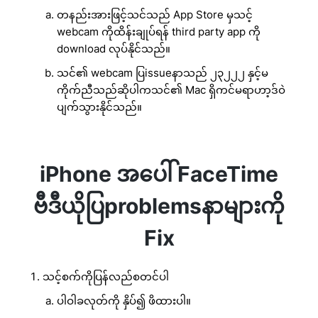
တနည်းအားဖြင့်သင်သည် App Store မှသင့်
webcam ကိုထိန်းချုပ်ရန် third party app ကို
download လုပ်နိုင်သည်။
သင်၏ webcam ပြissueနာသည် ၂၃၂၂၂ နှင့်မ
ကိုက်ညီသည်ဆိုပါကသင်၏ Mac ရှိကင်မရာဟာ့ဒ်ဝဲ
ပျက်သွားနိုင်သည်။
iPhone အပေါ် FaceTime
ဗီဒီယိုပြproblemsနာများကို
Fix
သင့်စက်ကိုပြန်လည်စတင်ပါ
ပါဝါခလုတ်ကို နှိပ်၍ ဖိထားပါ။