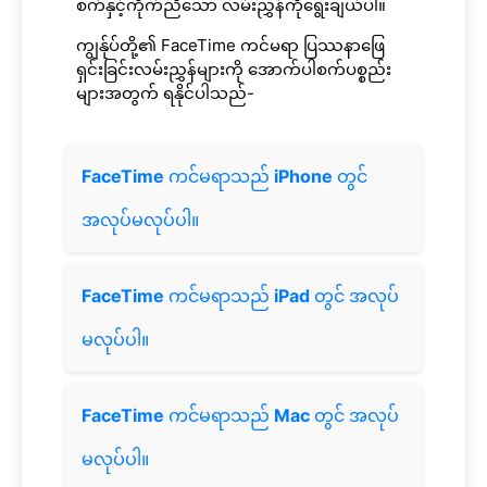
စက်နှင့်ကိုက်ညီသော လမ်းညွှန်ကိုရွေးချယ်ပါ။
ကျွန်ုပ်တို့၏ FaceTime ကင်မရာ ပြဿနာဖြေ
ရှင်းခြင်းလမ်းညွှန်များကို အောက်ပါစက်ပစ္စည်း
များအတွက် ရနိုင်ပါသည်-
FaceTime
ကင်မရာသည်
iPhone
တွင်
အလုပ်မလုပ်ပါ။
FaceTime
ကင်မရာသည်
iPad
တွင် အလုပ်
မလုပ်ပါ။
FaceTime
ကင်မရာသည်
Mac
တွင် အလုပ်
မလုပ်ပါ။