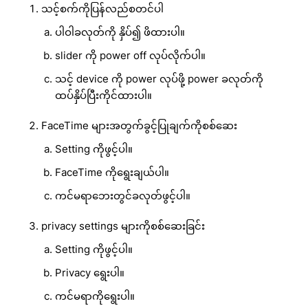
သင့်စက်ကိုပြန်လည်စတင်ပါ
ပါဝါခလုတ်ကို နှိပ်၍ ဖိထားပါ။
slider ကို power off လုပ်လိုက်ပါ။
သင့် device ကို power လုပ်ဖို့ power ခလုတ်ကို
ထပ်နှိပ်ပြီးကိုင်ထားပါ။
FaceTime များအတွက်ခွင့်ပြုချက်ကိုစစ်ဆေး
Setting ကိုဖွင့်ပါ။
FaceTime ကိုရွေးချယ်ပါ။
ကင်မရာဘေးတွင်ခလုတ်ဖွင့်ပါ။
privacy settings များကိုစစ်ဆေးခြင်း
Setting ကိုဖွင့်ပါ။
Privacy ရွေးပါ။
ကင်မရာကိုရွေးပါ။