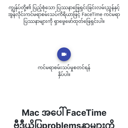
ကျွန်ုပ်တို့၏ ပြည့်စုံသော ပြဿနာဖြေရှင်းခြင်းလမ်းညွှန်နှင့်
အွန်လိုင်းကင်မရာစမ်းသပ်ကိရိယာဖြင့် FaceTime ကင်မရာ
ပြဿနာများကို ရှာဖွေဖော်ထုတ်ဖြေရှင်းပါ။
ကင်မရာစမ်းသပ်မှုစတင်ရန်
နှိပ်ပါ။
Mac အပေါ် FaceTime
ဗီဒီယိုပြproblemsနာများကို