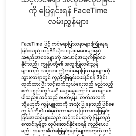
ကို ဖြေရှင်းရန် FaceTime
လမ်းညွှန်များ
FaceTime ဖြင့် ကင်မရာပြဿနာများကြုံနေရ
ခြင်းသည် သင့်ဗီဒီယိုအစည်းအဝေးများနှင့်
အစည်းအဝေးများကို အနှောင့်အယှက်ဖြစ်စေ
နိုင်သည်။ ကျွန်ုပ်တို့၏ အထူးပြုလမ်းညွှန်
များသည် သင့်အား ဤကင်မရာပြဿနာများကို
သွားလာရာတွင် ကူညီဖြေရှင်းပေးနိုင်ရန် ဒီဇိုင်း
ထုတ်ထားပြီး သင့်ဆက်သွယ်ရေးသည် မည်သည့်
စက်ပစ္စည်းတွင်မဆို ချောမွေ့ကြောင်း သေချာစေ
ပါသည်။ သင်သည် စမတ်ဖုန်း၊ တက်ဘလက်
သို့မဟုတ် ကွန်ပျူတာကို အသုံးပြုနေသည်ဖြစ်စေ
ကျွန်ုပ်တို့၏ ပစ်မှတ်ထားသော ပြဿနာဖြေရှင်း
ခြင်းအဆင့်များသည် သင့်ကင်မရာကို ပြန်လည်
ကောင်းမွန်စွာ လုပ်ဆောင်နိုင်စေရန် ကူညီပေးပါ
မည်။ အသေးစိတ်ဖြေရှင်းချက်များအတွက် သင့်