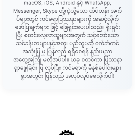
macOS, iOS, Android နှင့် WhatsApp,
Messenger, Skype တို့ကဲ့သို့သော ထိပ်တန်း အက်
ပ်များတွင် ကင်မရာပြဿနာများကို အဆင့်လိုက်
ဖော်ပြချက်များ ဖြင့် ဖြေရှင်းပေးပါသည်။ ရိုးရှင်း
ပြီး စတင်လေ့လာသူများအတွက် သင့်တော်သော
သင်ခန်းစာများနှင့်အတူ၊ မည်သူမဆို ၀က်ဘ်ကင်
အသုံးပြုမှု ပြန်လည် ရရှိစေရန် နည်းပညာ
အတွေ့အကြုံ မလိုအပ်ပါ။ ယခု စတင်ကာ ပြဿနာ
ရှာဖွေခြင်း ပြုလုပ်ပြီး ကင်မရာကို မိနစ်ပေါင်းများ
စွာအတွင်း ပြန်လည် အလုပ်လုပ်စေလိုက်ပါ!