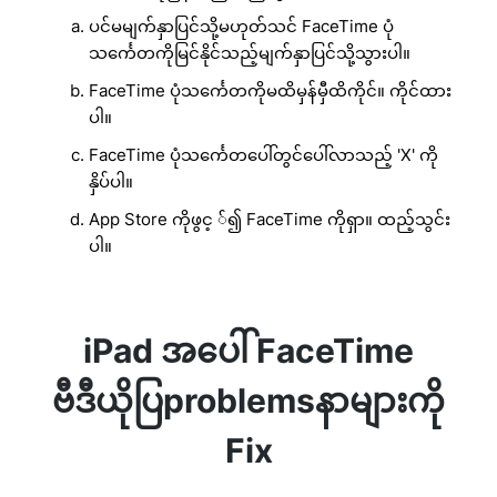
ပင်မမျက်နှာပြင်သို့မဟုတ်သင် FaceTime ပုံ
သင်္ကေတကိုမြင်နိုင်သည့်မျက်နှာပြင်သို့သွားပါ။
FaceTime ပုံသင်္ကေတကိုမထိမှန်မှီထိကိုင်။ ကိုင်ထား
ပါ။
FaceTime ပုံသင်္ကေတပေါ်တွင်ပေါ်လာသည့် 'X' ကို
နှိပ်ပါ။
App Store ကိုဖွင့ ်၍ FaceTime ကိုရှာ။ ထည့်သွင်း
ပါ။
iPad အပေါ် FaceTime
ဗီဒီယိုပြproblemsနာများကို
Fix