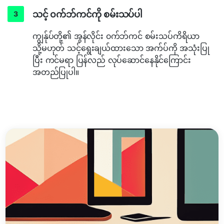
သင့် ၀က်ဘ်ကင်ကို စမ်းသပ်ပါ
ကျွန်ုပ်တို့၏ အွန်လိုင်း ၀က်ဘ်ကင် စမ်းသပ်ကိရိယာ
သို့မဟုတ် သင့်ရွေးချယ်ထားသော အက်ပ်ကို အသုံးပြု
ပြီး ကင်မရာ ပြန်လည် လုပ်ဆောင်နေနိုင်ကြောင်း
အတည်ပြုပါ။