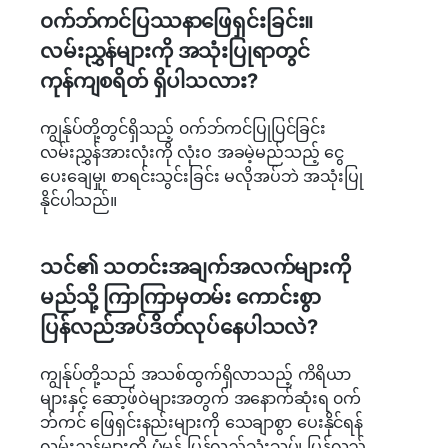
၀က်ဘ်ကင်ပြဿနာဖြေရှင်းခြင်း။
လမ်းညွှန်များကို အသုံးပြုရာတွင်
ကုန်ကျစရိတ် ရှိပါသလား?
ကျွန်ုပ်တို့တွင်ရှိသည့် ၀က်ဘ်ကင်ပြုပြင်ခြင်း
လမ်းညွှန်အားလုံးကို လုံးဝ အခမဲ့မည်သည့် ငွေ
ပေးချေမှု၊ စာရင်းသွင်းခြင်း မလိုအပ်ဘဲ အသုံးပြု
နိုင်ပါသည်။
သင်၏ သတင်းအချက်အလက်များကို
မည်သို့ ကြာကြာမှတမ်း ကောင်းစွာ
ပြန်လည်အပ်ဒိတ်လုပ်နေပါသလဲ?
ကျွန်ုပ်တို့သည် အသစ်ထွက်ရှိလာသည့် ကိရိယာ
များနှင့် ဆော့ဖ်ဝဲများအတွက် အနောက်ဆုံးရ ၀က်
ဘ်ကင် ဖြေရှင်းနည်းများကို သေချာစွာ ပေးနိုင်ရန်
လမ်းညွှန်များကို ပုံမှန် ပြန်လည်သုံးသပ်၊ ပြန်လည်