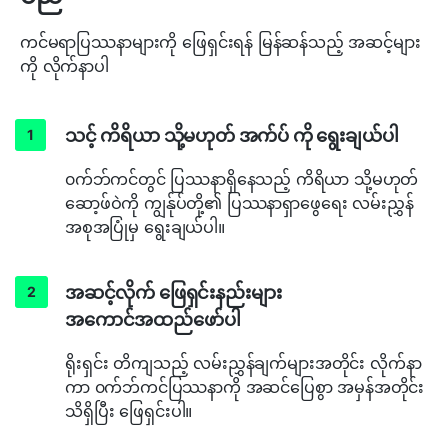
ကင်မရာပြဿနာများကို ဖြေရှင်းရန် မြန်ဆန်သည့် အဆင့်များ
ကို လိုက်နာပါ
သင့် ကိရိယာ သို့မဟုတ် အက်ပ် ကို ရွေးချယ်ပါ
၀က်ဘ်ကင်တွင် ပြဿနာရှိနေသည့် ကိရိယာ သို့မဟုတ်
ဆော့ဖ်ဝဲကို ကျွန်ုပ်တို့၏ ပြဿနာရှာဖွေရေး လမ်းညွှန်
အစုအပြုံမှ ရွေးချယ်ပါ။
အဆင့်လိုက် ဖြေရှင်းနည်းများ
အကောင်အထည်ဖော်ပါ
ရိုးရှင်း တိကျသည့် လမ်းညွှန်ချက်များအတိုင်း လိုက်နာ
ကာ ၀က်ဘ်ကင်ပြဿနာကို အဆင်ပြေစွာ အမှန်အတိုင်း
သိရှိပြီး ဖြေရှင်းပါ။