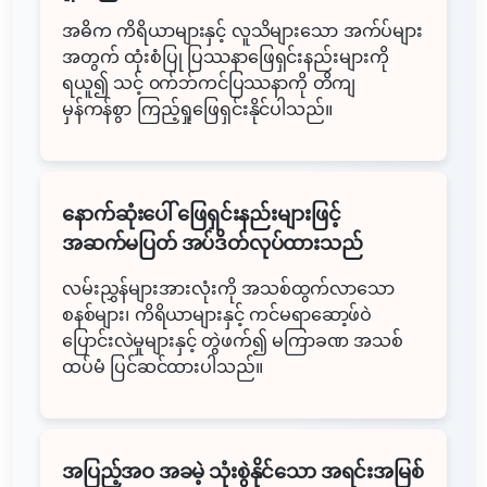
အဓိက ကိရိယာများနှင့် လူသိများသော အက်ပ်များ
အတွက် ထုံးစံပြု ပြဿနာဖြေရှင်းနည်းများကို
ရယူ၍ သင့် ၀က်ဘ်ကင်ပြဿနာကို တိကျ
မှန်ကန်စွာ ကြည့်ရှုဖြေရှင်းနိုင်ပါသည်။
နောက်ဆုံးပေါ် ဖြေရှင်းနည်းများဖြင့်
အဆက်မပြတ် အပ်ဒိတ်လုပ်ထားသည်
လမ်းညွှန်များအားလုံးကို အသစ်ထွက်လာသော
စနစ်များ၊ ကိရိယာများနှင့် ကင်မရာဆော့ဖ်ဝဲ
ပြောင်းလဲမှုများနှင့် တွဲဖက်၍ မကြာခဏ အသစ်
ထပ်မံ ပြင်ဆင်ထားပါသည်။
အပြည့်အဝ အခမဲ့ သုံးစွဲနိုင်သော အရင်းအမြစ်