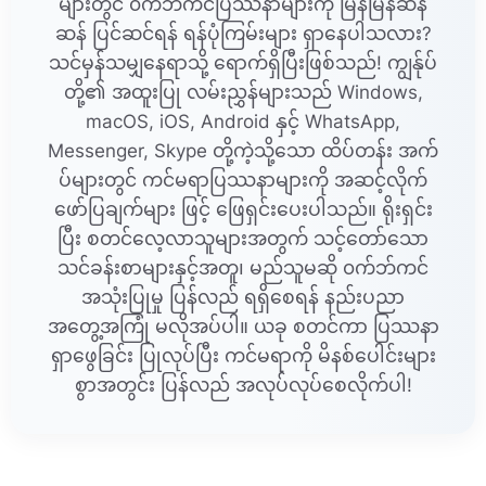
များတွင် ၀က်ဘ်ကင်ပြဿနာများကို မြန်မြန်ဆန်
ဆန် ပြင်ဆင်ရန် ရန်ပုံကြမ်းများ ရှာနေပါသလား?
သင်မှန်သမျှနေရာသို့ ရောက်ရှိပြီးဖြစ်သည်! ကျွန်ုပ်
တို့၏ အထူးပြု လမ်းညွှန်များသည် Windows,
macOS, iOS, Android နှင့် WhatsApp,
Messenger, Skype တို့ကဲ့သို့သော ထိပ်တန်း အက်
ပ်များတွင် ကင်မရာပြဿနာများကို အဆင့်လိုက်
ဖော်ပြချက်များ ဖြင့် ဖြေရှင်းပေးပါသည်။ ရိုးရှင်း
ပြီး စတင်လေ့လာသူများအတွက် သင့်တော်သော
သင်ခန်းစာများနှင့်အတူ၊ မည်သူမဆို ၀က်ဘ်ကင်
အသုံးပြုမှု ပြန်လည် ရရှိစေရန် နည်းပညာ
အတွေ့အကြုံ မလိုအပ်ပါ။ ယခု စတင်ကာ ပြဿနာ
ရှာဖွေခြင်း ပြုလုပ်ပြီး ကင်မရာကို မိနစ်ပေါင်းများ
စွာအတွင်း ပြန်လည် အလုပ်လုပ်စေလိုက်ပါ!