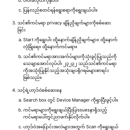
ပါဝါခလုတ်ကိုနှိပ်ပါ
ပြန်လည်စတင်ရန်ရွေးစရာကိုရွေးချယ်ပါ။
သင်၏ကင်မရာ privacy ချိန်ညှိချက်များကိုစစ်ဆေး
ခြင်း
Start ကိုရွေးပါ၊ ထို့နောက်ချိန်ညှိချက်များ၊ ထို့နောက်
လုံခြုံရေး၊ ထို့နောက်ကင်မရာ။
သင်၏ကင်မရာအားအက်ပ်များကိုသုံးခွင့်ပြုသည်ကို
သေချာအောင်လုပ်ပါ၊ ၂၃၂၃၂ သည်သင်၏ကင်မရာ
ကိုအသုံးပြုနိုင်သည့်အသုံးချပရိုဂရမ်များစာရင်း
ဖြစ်သည်။
သင့်ရဲ့ဟာ့ဒ်ဝဲစစ်ဆေးနေ
Search box တွင် Device Manager ကိုရှာပြီးဖွင့်ပါ။
ကင်မရာများကိုရွေးချယ်ပြီးပြissuesနာရှိသည့်
ကင်မရာပေါ်တွင်ညာဖက်နှိပ်လိုက်ပါ။
ဟာ့ဒ်ဝဲအပြောင်းအလဲများအတွက် Scan ကိုရွေးချယ်