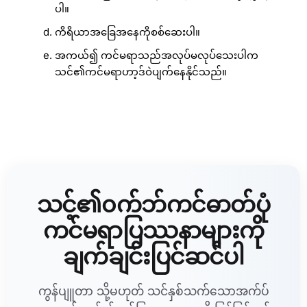
ပါ။
ကိရိယာအခြေအနေကိုစစ်ဆေးပါ။
အကယ်၍ ကင်မရာသည်အလုပ်မလုပ်သေးပါက
သင်၏ကင်မရာဟာ့ဒ်ဝဲပျက်နေနိုင်သည်။
သင့်၏၀က်ဘ်ကင်ဓာတ်ပုံ
ကင်မရာပြဿနာများကို
ချက်ချင်းပြင်ဆင်ပါ
ကွန်ပျူတာ သို့မဟုတ် သင်နှစ်သက်သောအက်ပ်