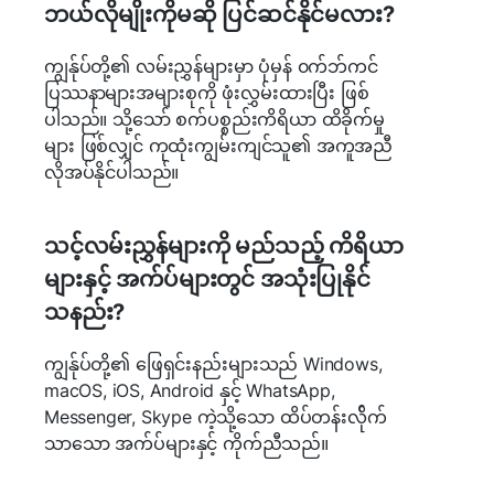
ဘယ်လိုမျိုးကိုမဆို ပြင်ဆင်နိုင်မလား?
ကျွန်ုပ်တို့၏ လမ်းညွှန်များမှာ ပုံမှန် ၀က်ဘ်ကင်
ပြဿနာများအများစုကို ဖုံးလွှမ်းထားပြီး ဖြစ်
ပါသည်။ သို့သော် စက်ပစ္စည်းကိရိယာ ထိခိုက်မှု
များ ဖြစ်လျှင် ကုထုံးကျွမ်းကျင်သူ၏ အကူအညီ
လိုအပ်နိုင်ပါသည်။
သင့်လမ်းညွှန်များကို မည်သည့် ကိရိယာ
များနှင့် အက်ပ်များတွင် အသုံးပြုနိုင်
သနည်း?
ကျွန်ုပ်တို့၏ ဖြေရှင်းနည်းများသည် Windows,
macOS, iOS, Android နှင့် WhatsApp,
Messenger, Skype ကဲ့သို့သော ထိပ်တန်းလ်ိုက်
သာသော အက်ပ်များနှင့် ကိုက်ညီသည်။