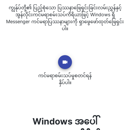
ကျွန်ုပ်တို့၏ ပြည့်စုံသော ပြဿနာဖြေရှင်းခြင်းလမ်းညွှန်နှင့်
အွန်လိုင်းကင်မရာစမ်းသပ်ကိရိယာဖြင့် Windows ရှိ
Messenger ကင်မရာပြဿနာများကို ရှာဖွေဖော်ထုတ်ဖြေရှင်း
ပါ။
ကင်မရာစမ်းသပ်မှုစတင်ရန်
နှိပ်ပါ။
Windows အပေါ်