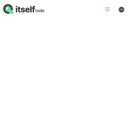
itself
tools