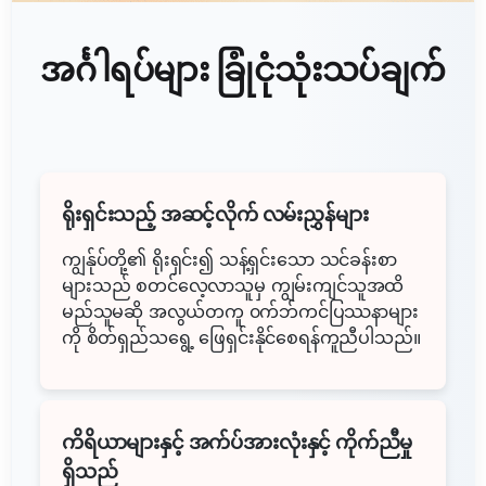
အင်္ဂါရပ်များ ခြုံငုံသုံးသပ်ချက်
ရိုးရှင်းသည့် အဆင့်လိုက် လမ်းညွှန်များ
ကျွန်ုပ်တို့၏ ရိုးရှင်း၍ သန့်ရှင်းသော သင်ခန်းစာ
များသည် စတင်လေ့လာသူမှ ကျွမ်းကျင်သူအထိ
မည်သူမဆို အလွယ်တကူ ၀က်ဘ်ကင်ပြဿနာများ
ကို စိတ်ရှည်သရွေ့ ဖြေရှင်းနိုင်စေရန်ကူညီပါသည်။
ကိရိယာများနှင့် အက်ပ်အားလုံးနှင့် ကိုက်ညီမှု
ရှိသည်