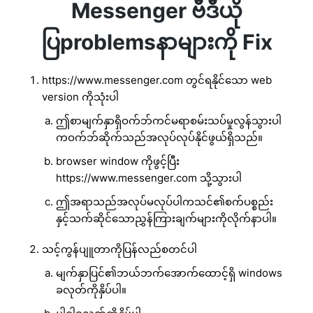
Messenger ဗီဒီယို
ပြproblemsနာများကို Fix
https://www.messenger.com တွင်ရနိုင်သော web
version ကိုသုံးပါ
ဤစာမျက်နှာရှိဝက်ဘ်ကင်မရာစမ်းသပ်မှုလွန်သွားပါ
ကဝက်ဘ်ဆိုက်သည်အလုပ်လုပ်နိုင်ဖွယ်ရှိသည်။
browser window ကိုဖွင့်ပြီး
https://www.messenger.com သို့သွားပါ
ဤအရာသည်အလုပ်မလုပ်ပါကသင်၏စက်ပစ္စည်း
နှင့်သက်ဆိုင်သောညွှန်ကြားချက်များကိုလိုက်နာပါ။
သင့်ကွန်ပျူတာကိုပြန်လည်စတင်ပါ
မျက်နှာပြင်၏ဘယ်ဘက်အောက်ထောင့်ရှိ windows
ခလုတ်ကိုနှိပ်ပါ။