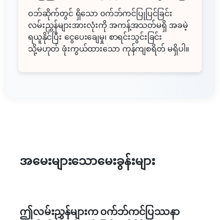
ဝဘ်ဆိုက်တွင် ရှိသော ၀က်ဘ်ကင်ပြုပြင်ခြင်း
လမ်းညွှန်များအားလုံးကို အကန့်အသတ်မရှိ အခမဲ့
ရယူနိုင်ပြီး ငွေပေးချေမှု၊ စာရင်းသွင်းခြင်း
သို့မဟုတ် ဖုံးကွယ်ထားသော ကုန်ကျစရိတ် မရှိပါ။
အမေးများသောမေးခွန်းများ
ဤလမ်းညွှန်များက ၀က်ဘ်ကင်ပြဿနာ