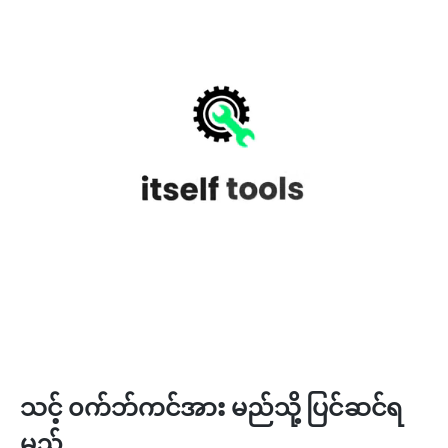
သင့် ၀က်ဘ်ကင်အား မည်သို့ ပြင်ဆင်ရ
မည်