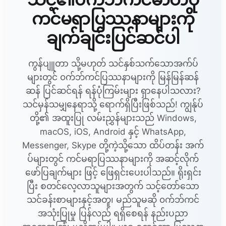
ကင်မရာပြဿနာများကို
ချက်ချင်းပြင်ဆင်ပါ
ကွန်ပျူတာ သို့မဟုတ် သင်နှစ်သက်သောအက်ပ်
များတွင် ၀က်ဘ်ကင်ပြဿနာများကို မြန်မြန်ဆန်
ဆန် ပြင်ဆင်ရန် ရန်ပုံကြမ်းများ ရှာနေပါသလား?
သင်မှန်သမျှနေရာသို့ ရောက်ရှိပြီးဖြစ်သည်! ကျွန်ုပ်
တို့၏ အထူးပြု လမ်းညွှန်များသည် Windows,
macOS, iOS, Android နှင့် WhatsApp,
Messenger, Skype တို့ကဲ့သို့သော ထိပ်တန်း အက်
ပ်များတွင် ကင်မရာပြဿနာများကို အဆင့်လိုက်
ဖော်ပြချက်များ ဖြင့် ဖြေရှင်းပေးပါသည်။ ရိုးရှင်း
ပြီး စတင်လေ့လာသူများအတွက် သင့်တော်သော
သင်ခန်းစာများနှင့်အတူ၊ မည်သူမဆို ၀က်ဘ်ကင်
အသုံးပြုမှု ပြန်လည် ရရှိစေရန် နည်းပညာ