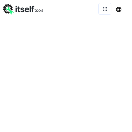
itself
tools