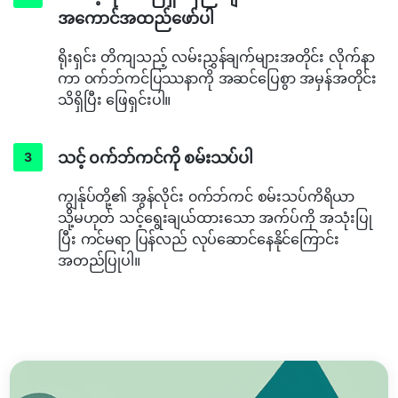
အကောင်အထည်ဖော်ပါ
ရိုးရှင်း တိကျသည့် လမ်းညွှန်ချက်များအတိုင်း လိုက်နာ
ကာ ၀က်ဘ်ကင်ပြဿနာကို အဆင်ပြေစွာ အမှန်အတိုင်း
သိရှိပြီး ဖြေရှင်းပါ။
သင့် ၀က်ဘ်ကင်ကို စမ်းသပ်ပါ
ကျွန်ုပ်တို့၏ အွန်လိုင်း ၀က်ဘ်ကင် စမ်းသပ်ကိရိယာ
သို့မဟုတ် သင့်ရွေးချယ်ထားသော အက်ပ်ကို အသုံးပြု
ပြီး ကင်မရာ ပြန်လည် လုပ်ဆောင်နေနိုင်ကြောင်း
အတည်ပြုပါ။