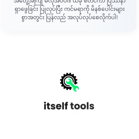
အတွေ့အကြုံ မလိုအပ်ပါ။ ယခု စတင်ကာ ပြဿနာ
ရှာဖွေခြင်း ပြုလုပ်ပြီး ကင်မရာကို မိနစ်ပေါင်းများ
စွာအတွင်း ပြန်လည် အလုပ်လုပ်စေလိုက်ပါ!