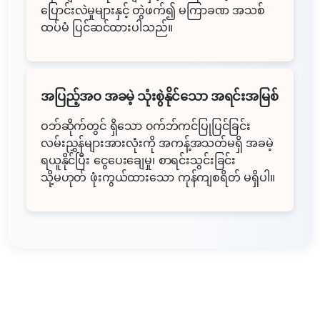
ပြောင်းလဲမှုများနှင့် တွဲဖက်၍ မကြာခဏ အသစ်
ထပ်မံ ပြင်ဆင်ထားပါသည်။
အပြည့်အဝ အခမဲ့ သုံးစွဲနိုင်သော အရင်းအမြစ်
ဝဘ်ဆိုက်တွင် ရှိသော ၀က်ဘ်ကင်ပြုပြင်ခြင်း
လမ်းညွှန်များအားလုံးကို အကန့်အသတ်မရှိ အခမဲ့
ရယူနိုင်ပြီး ငွေပေးချေမှု၊ စာရင်းသွင်းခြင်း
သို့မဟုတ် ဖုံးကွယ်ထားသော ကုန်ကျစရိတ် မရှိပါ။