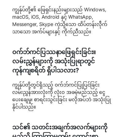
ကျွန်ုပ်တို့၏ ဖြေရှင်းနည်းများသည် Windows,
macOS, iOS, Android နှင့် WhatsApp,
Messenger, Skype ကဲ့သို့သော ထိပ်တန်းလ်ိုက်
သာသော အက်ပ်များနှင့် ကိုက်ညီသည်။
၀က်ဘ်ကင်ပြဿနာဖြေရှင်းခြင်း။
လမ်းညွှန်များကို အသုံးပြုရာတွင်
ကုန်ကျစရိတ် ရှိပါသလား?
ကျွန်ုပ်တို့တွင်ရှိသည့် ၀က်ဘ်ကင်ပြုပြင်ခြင်း
လမ်းညွှန်အားလုံးကို လုံးဝ အခမဲ့မည်သည့် ငွေ
ပေးချေမှု၊ စာရင်းသွင်းခြင်း မလိုအပ်ဘဲ အသုံးပြု
နိုင်ပါသည်။
သင်၏ သတင်းအချက်အလက်များကို
မည်သို့ ကြာကြာမှတမ်း ကောင်းစွာ