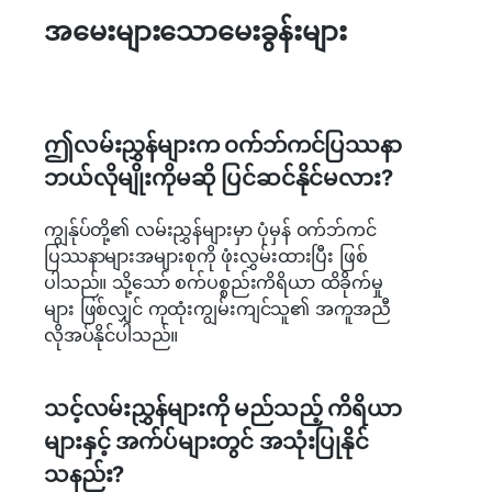
အမေးများသောမေးခွန်းများ
ဤလမ်းညွှန်များက ၀က်ဘ်ကင်ပြဿနာ
ဘယ်လိုမျိုးကိုမဆို ပြင်ဆင်နိုင်မလား?
ကျွန်ုပ်တို့၏ လမ်းညွှန်များမှာ ပုံမှန် ၀က်ဘ်ကင်
ပြဿနာများအများစုကို ဖုံးလွှမ်းထားပြီး ဖြစ်
ပါသည်။ သို့သော် စက်ပစ္စည်းကိရိယာ ထိခိုက်မှု
များ ဖြစ်လျှင် ကုထုံးကျွမ်းကျင်သူ၏ အကူအညီ
လိုအပ်နိုင်ပါသည်။
သင့်လမ်းညွှန်များကို မည်သည့် ကိရိယာ
များနှင့် အက်ပ်များတွင် အသုံးပြုနိုင်
သနည်း?