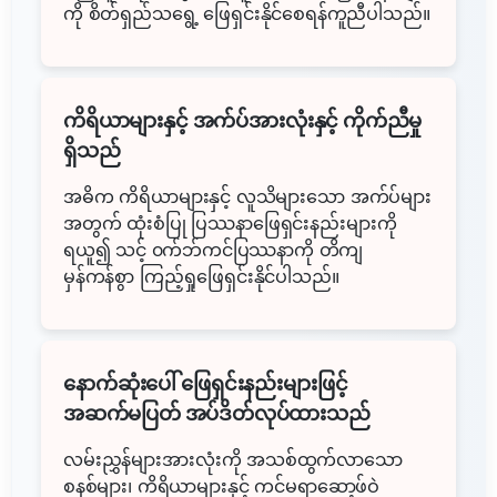
ကို စိတ်ရှည်သရွေ့ ဖြေရှင်းနိုင်စေရန်ကူညီပါသည်။
ကိရိယာများနှင့် အက်ပ်အားလုံးနှင့် ကိုက်ညီမှု
ရှိသည်
အဓိက ကိရိယာများနှင့် လူသိများသော အက်ပ်များ
အတွက် ထုံးစံပြု ပြဿနာဖြေရှင်းနည်းများကို
ရယူ၍ သင့် ၀က်ဘ်ကင်ပြဿနာကို တိကျ
မှန်ကန်စွာ ကြည့်ရှုဖြေရှင်းနိုင်ပါသည်။
နောက်ဆုံးပေါ် ဖြေရှင်းနည်းများဖြင့်
အဆက်မပြတ် အပ်ဒိတ်လုပ်ထားသည်
လမ်းညွှန်များအားလုံးကို အသစ်ထွက်လာသော
စနစ်များ၊ ကိရိယာများနှင့် ကင်မရာဆော့ဖ်ဝဲ