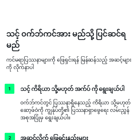
သင့် ၀က်ဘ်ကင်အား မည်သို့ ပြင်ဆင်ရ
မည်
ကင်မရာပြဿနာများကို ဖြေရှင်းရန် မြန်ဆန်သည့် အဆင့်များ
ကို လိုက်နာပါ
သင့် ကိရိယာ သို့မဟုတ် အက်ပ် ကို ရွေးချယ်ပါ
၀က်ဘ်ကင်တွင် ပြဿနာရှိနေသည့် ကိရိယာ သို့မဟုတ်
ဆော့ဖ်ဝဲကို ကျွန်ုပ်တို့၏ ပြဿနာရှာဖွေရေး လမ်းညွှန်
အစုအပြုံမှ ရွေးချယ်ပါ။
အဆင့်လိုက် ဖြေရှင်းနည်းများ