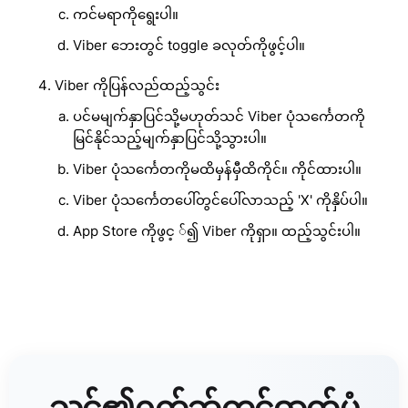
ကင်မရာကိုရွေးပါ။
Viber ဘေးတွင် toggle ခလုတ်ကိုဖွင့်ပါ။
Viber ကိုပြန်လည်ထည့်သွင်း
ပင်မမျက်နှာပြင်သို့မဟုတ်သင် Viber ပုံသင်္ကေတကို
မြင်နိုင်သည့်မျက်နှာပြင်သို့သွားပါ။
Viber ပုံသင်္ကေတကိုမထိမှန်မှီထိကိုင်။ ကိုင်ထားပါ။
Viber ပုံသင်္ကေတပေါ်တွင်ပေါ်လာသည့် 'X' ကိုနှိပ်ပါ။
App Store ကိုဖွင့ ်၍ Viber ကိုရှာ။ ထည့်သွင်းပါ။
သင့်၏၀က်ဘ်ကင်ဓာတ်ပုံ