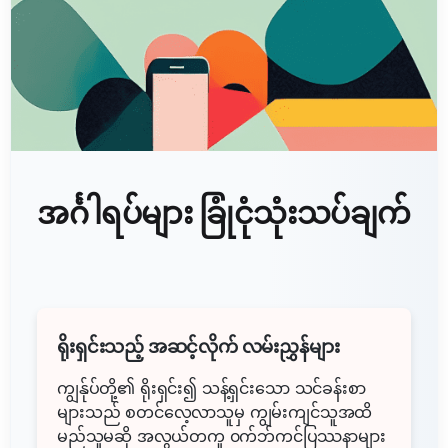
အင်္ဂါရပ်များ ခြုံငုံသုံးသပ်ချက်
ရိုးရှင်းသည့် အဆင့်လိုက် လမ်းညွှန်များ
ကျွန်ုပ်တို့၏ ရိုးရှင်း၍ သန့်ရှင်းသော သင်ခန်းစာ
များသည် စတင်လေ့လာသူမှ ကျွမ်းကျင်သူအထိ
မည်သူမဆို အလွယ်တကူ ၀က်ဘ်ကင်ပြဿနာများ