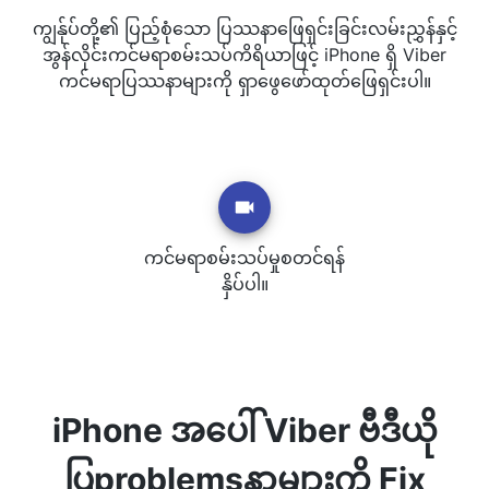
ကျွန်ုပ်တို့၏ ပြည့်စုံသော ပြဿနာဖြေရှင်းခြင်းလမ်းညွှန်နှင့်
အွန်လိုင်းကင်မရာစမ်းသပ်ကိရိယာဖြင့် iPhone ရှိ Viber
ကင်မရာပြဿနာများကို ရှာဖွေဖော်ထုတ်ဖြေရှင်းပါ။
ကင်မရာစမ်းသပ်မှုစတင်ရန်
နှိပ်ပါ။
iPhone အပေါ် Viber ဗီဒီယို
ပြproblemsနာများကို Fix