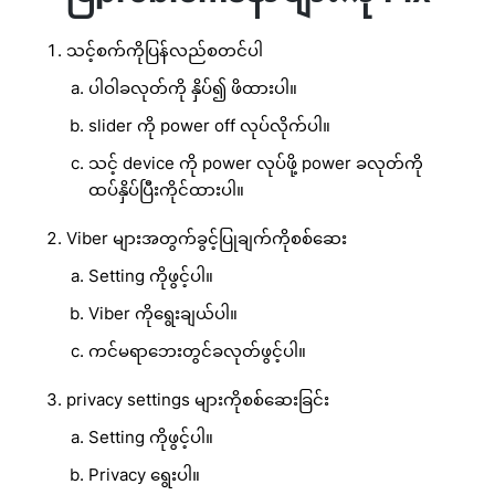
သင့်စက်ကိုပြန်လည်စတင်ပါ
ပါဝါခလုတ်ကို နှိပ်၍ ဖိထားပါ။
slider ကို power off လုပ်လိုက်ပါ။
သင့် device ကို power လုပ်ဖို့ power ခလုတ်ကို
ထပ်နှိပ်ပြီးကိုင်ထားပါ။
Viber များအတွက်ခွင့်ပြုချက်ကိုစစ်ဆေး
Setting ကိုဖွင့်ပါ။
Viber ကိုရွေးချယ်ပါ။
ကင်မရာဘေးတွင်ခလုတ်ဖွင့်ပါ။
privacy settings များကိုစစ်ဆေးခြင်း
Setting ကိုဖွင့်ပါ။
Privacy ရွေးပါ။