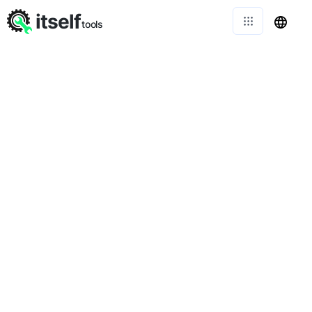
itself
tools